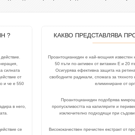
Н ?
КАКВО ПРЕДСТАВЛЯВА ПР
 действие.
Проантоцианидин е най-мощния известен н
енерация,
50 пъти по-активен от витамин Е и 20 
на силната
Осигурява ефективна защита на ретина
действие от
свободните радикали, спомага за тяхното
о и че е 550
елиминиране от орг
Проантоцианидин подобрява микроц
адира в него,
пропускливостта на капилярите и перивен
ата.
изключително подходящи при съдови 
действие се
Висококачествен пречистен екстракт от пр