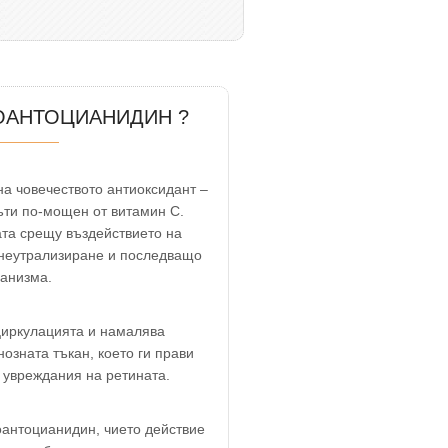
ОАНТОЦИАНИДИН ?
а човечеството антиоксидант –
пъти по-мощен от витамин С.
та срещу въздействието на
 неутрализиране и последващо
анизма.
иркулацията и намалява
озната тъкан, което ги прави
увреждания на ретината.
оантоцианидин, чието действие