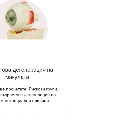
това дегенерация на
макулата
ще прочетете: Рискови групи,
възрастова дегенерация на
а и потенциални причини…