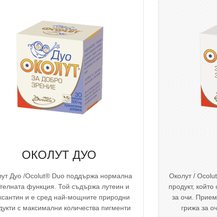
ОКОЛУТ ДУО
лут Дуо /Ocolut® Duo поддържа нормална
Околут / Ocol
телната функция. Той съдържа лутеин и
продукт, койт
ксантин и е сред най-мощните природни
за очи. Прие
дукти с максимални количества пигменти
грижа за о