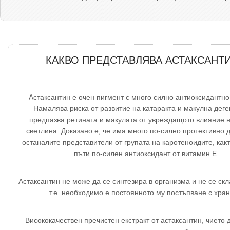
КАКВО ПРЕДСТАВЛЯВА АСТАКСАНТИ
Астаксантин е очен пигмент с много силно антиоксидантно
Намалява риска от развитие на катаракта и макулна дег
предпазва ретината и макулата от увреждащото влияние 
светлина. Доказано е, че има много по-силно протективно 
останалите представители от групата на каротеноидите, какт
пъти по-силен антиоксидант от витамин Е.
Астаксантин не може да се синтезира в организма и не се скл
т.е. необходимо е постоянното му постъпване с хран
Висококачествен пречистен екстракт от астаксантин, чието 