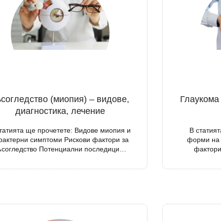
согледство (миопия) – видове,
Глаукома 
диагностика, лечение
статията ще прочетете: Видове миопия и
В статия
рактерни симптоми Рискови фактори за
форми на 
ъсогледство Потенциални последици…
фактори