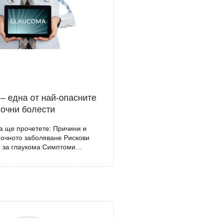
– една от най-опасните
очни болести
та ще прочетете: Причини и
очното заболяване Рискови
 за глаукома Симптоми…