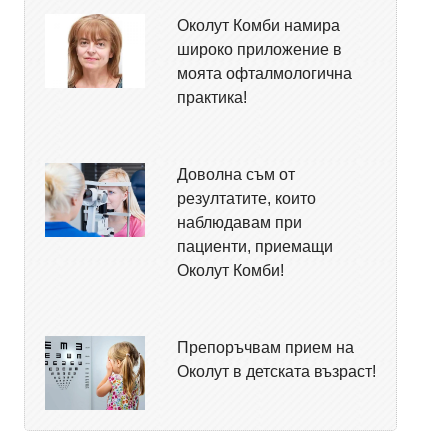
Околут Комби намира
широко приложение в
моята офталмологична
практика!
Доволна съм от
резултатите, които
наблюдавам при
пациенти, приемащи
Околут Комби!
Препоръчвам прием на
Околут в детската възраст!