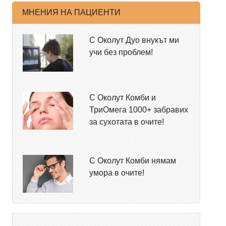
МНЕНИЯ НА ПАЦИЕНТИ
С Околут Дуо внукът ми
учи без проблем!
С Околут Комби и
ТриОмега 1000+ забравих
за сухотата в очите!
С Околут Комби нямам
умора в очите!