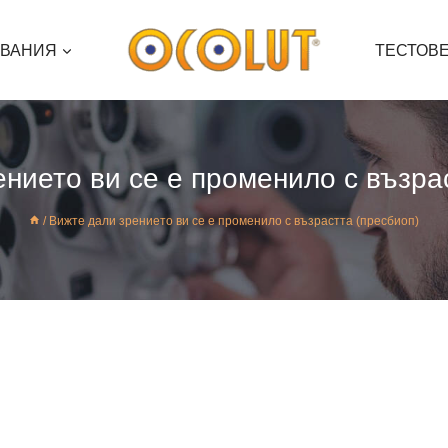
ЯВАНИЯ
ТЕСТОВ
нието ви се е променило с възра
/
Вижте дали зрението ви се е променило с възрастта (пресбиоп)