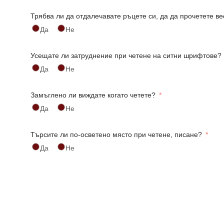
Трябва ли да отдалечавате ръцете си, да да прочетете ве
Да
Не
Усещате ли затруднение при четене на ситни шрифтове?
Да
Не
Замъглено ли виждате когато четете?
Да
Не
Търсите ли по-осветено място при четене, писане?
Да
Не