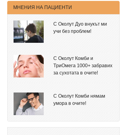
МНЕНИЯ НА ПАЦИЕНТИ
С Околут Дуо внукът ми
учи без проблем!
С Околут Комби и
ТриОмега 1000+ забравих
за сухотата в очите!
С Околут Комби нямам
умора в очите!