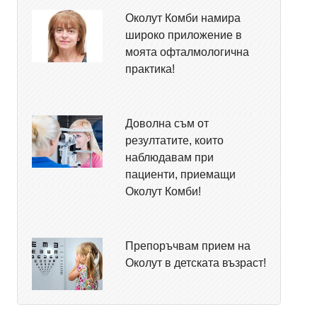
Околут Комби намира
широко приложение в
моята офталмологична
практика!
Доволна съм от
резултатите, които
наблюдавам при
пациенти, приемащи
Околут Комби!
Препоръчвам прием на
Околут в детската възраст!