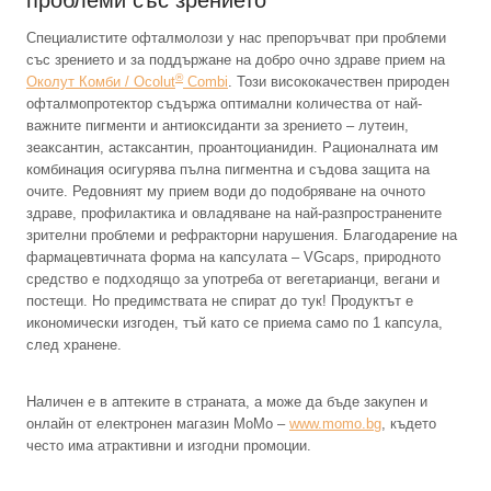
Специалистите офталмолози у нас препоръчват при проблеми
със зрението и за поддържане на добро очно здраве прием на
®
Околут Комби / Ocolut
Combi
. Този висококачествен природен
офталмопротектор съдържа оптимални количества от най-
важните пигменти и антиоксиданти за зрението – лутеин,
зеаксантин, астаксантин, проантоцианидин. Рационалната им
комбинация осигурява пълна пигментна и съдова защита на
очите. Редовният му прием води до подобряване на очното
здраве, профилактика и овладяване на най-разпространените
зрителни проблеми и рефракторни нарушения. Благодарение на
фармацевтичната форма на капсулата – VGcaps, природното
средство е подходящо за употреба от вегетарианци, вегани и
постещи. Но предимствата не спират до тук! Продуктът е
икономически изгоден, тъй като се приема само по 1 капсула,
след хранене.
Наличен е в аптеките в страната, а може да бъде закупен и
онлайн от електронен магазин МоМо –
www.momo.bg
, където
често има атрактивни и изгодни промоции.