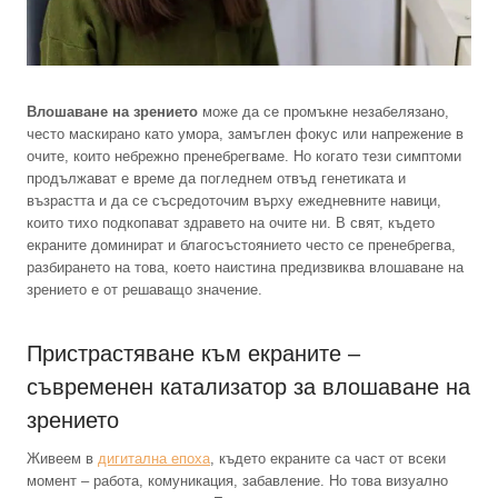
Влошаване на зрението
може да се промъкне незабелязано,
често маскирано като умора, замъглен фокус или напрежение в
очите, които небрежно пренебрегваме. Но когато тези симптоми
продължават е време да погледнем отвъд генетиката и
възрастта и да се съсредоточим върху ежедневните навици,
които тихо подкопават здравето на очите ни. В свят, където
екраните доминират и благосъстоянието често се пренебрегва,
разбирането на това, което наистина предизвиква влошаване на
зрението е от решаващо значение.
Пристрастяване към екраните –
съвременен катализатор за влошаване на
зрението
Живеем в
дигитална епоха
, където екраните са част от всеки
момент – работа, комуникация, забавление. Но това визуално