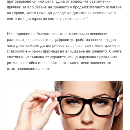
претоварване си има цена. Една от водещите съвременни
причини за влошаване на зрението е продължителното излагане
на екрани, което може да доведе до дигитално напрежение в
очите или „синдром на компютърното зрение“.
Изследвания на Американската оптометрична асоциация
разкриват, че взирането в цифрови устройства повече от два
часа дневно може да допринесе за
сухота
, замъглено зрение и
главоболие – ранни признаци на влошаване на зрението. Синята
светлина, излъчвана от екраните, също нарушава циркадните
ритми, засягайки съня, който е от съществено значение за
възстановяване на очите.