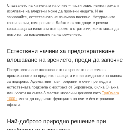
Спазването на хигиената на очите – чисти ръце, нежна грижа и
избягване на алергени може да промени нещата. И не
забравяйте, естественото не означава пасивно. Натуралните
капки за очи, компресите с Лайка и охлаждащите резени
краставица са изпитани във времето стратегии, които могат да
помогнат за намаляване на напрежението.
Естествени начини за предотвратяване
влошаване на зрението, преди да започне
Предотвратяване влошаването на зрението не е само в
премахването на вредните навици, а и в изграждането на основа
за подкрепа. Адекватният сън, редовните очни прегледи и
естествената подкрепа с екстракт от Боровинка, билка Очанка
или богати на омега-3 мастни киселини добавки като
ТриОмега
1000+
могат да подсилят функцията на очите без странични
ефекти.
Най-доброто природно решение при
проблеми със зрението