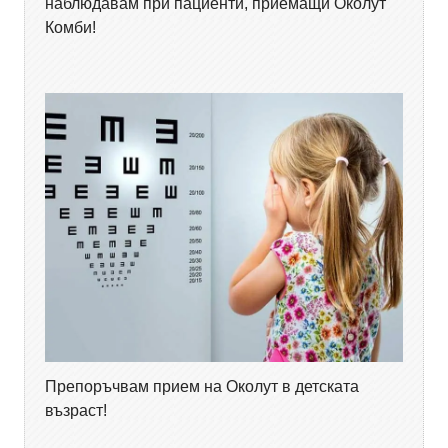
наблюдавам при пациенти, приемащи Околут
Комби!
Препоръчвам прием на Околут в детската
възраст!