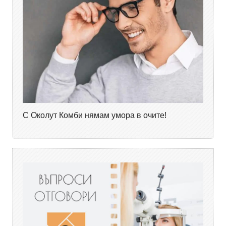
С Околут Комби нямам умора в очите!