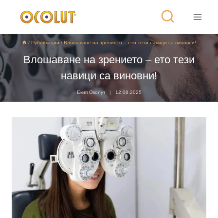
/
Публикации
/
Влошаване на зрението – ето тези навици са виновни!
Влошаване на зрението – ето тези
навици са виновни!
Екип Околут
12.08.2025