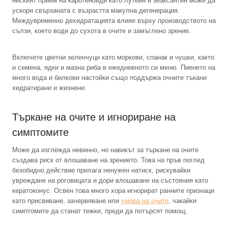
ниският прием на каротеноиди като лутеин и зеаксантин може да
ускори свързаната с възрастта макулна дегенерация.
Междувременно дехидратацията влияе върху производството на
сълзи, което води до сухота в очите и замъглено зрение.
Включете цветни зеленчуци като моркови, спанак и чушки, както
и семена, ядки и мазна риба в ежедневното си меню. Пиенето на
много вода и билкови настойки също поддържа очните тъкани
хидратирани и жизнени.
Търкане на очите и игнориране на
симптомите
Може да изглежда невинно, но навикът за търкане на очите
създава риск от влошаване на зрението. Това на пръв поглед
безобидно действие прилага ненужен натиск, рискувайки
увреждане на роговицата и дори влошаване на състояния като
кератоконус. Освен това много хора игнорират ранните признаци
като присвиване, зачервяване или
умора на очите
, чакайки
симптомите да станат тежки, преди да потърсят помощ.