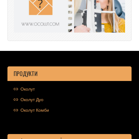
ПРОДУКТИ
Околут
Околут Дуо
Околут Комби