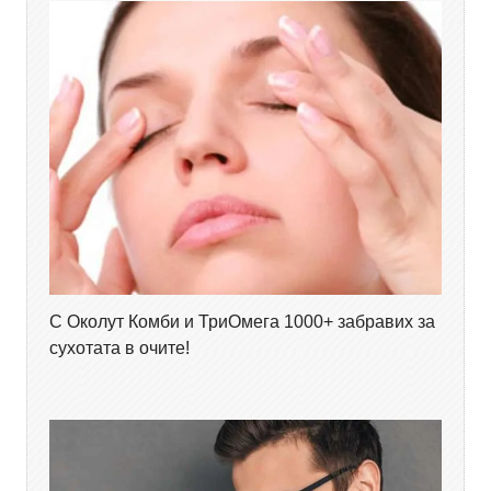
С Околут Комби и ТриОмега 1000+ забравих за
сухотата в очите!