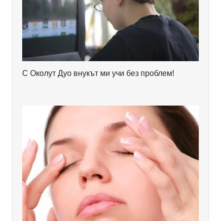
С Околут Дуо внукът ми учи без проблем!