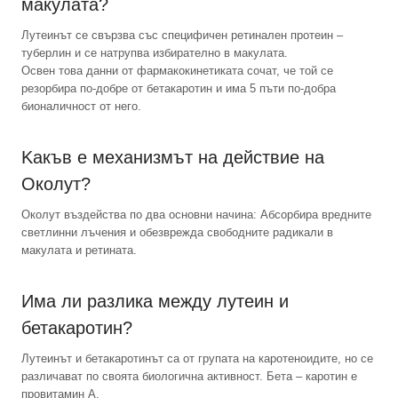
макулата?
Лутеинът се свързва със специфичен ретинален протеин –
туберлин и се натрупва избирателно в макулата.
Освен това данни от фармакокинетиката сочат, че той се
резорбира по-добре от бетакаротин и има 5 пъти по-добра
бионаличност от него.
Kакъв е механизмът на действие на
Околут?
Околут въздейства по два основни начина: Абсорбира вредните
светлинни лъчения и обезврежда свободните радикали в
макулата и ретината.
Има ли разлика между лутеин и
бетакаротин?
Лутеинът и бетакаротинът са от групата на каротеноидите, но се
различават по своята биологична активност. Бета – каротин е
провитамин А.