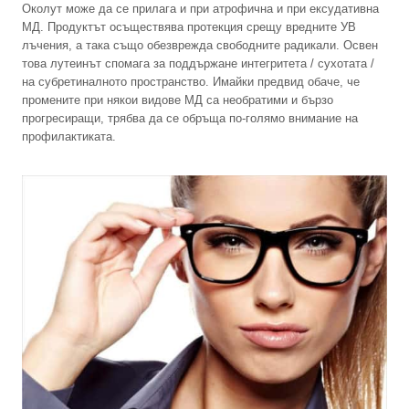
Околут може да се прилага и при атрофична и при ексудативна
МД. Продуктът осъществява протекция срещу вредните УВ
лъчения, а така също обезврежда свободните радикали. Освен
това лутеинът спомага за поддържане интегритета / сухотата /
на субретиналното пространство. Имайки предвид обаче, че
промените при някои видове МД са необратими и бързо
прогресиращи, трябва да се обръща по-голямо внимание на
профилактиката.