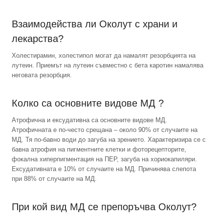
Взаимодейства ли Околут с храни и
лекарства?
Холестирамин, холестипол могат да намалят резорбцията на
лутеин. Приемът на лутеин съвместно с бета каротин намалява
неговата резорбция.
Колко са основните видове МД ?
Атрофична и ексудативна са основните видове МД.
Атрофичната е по-често срещана – около 90% от случаите на
МД. Тя по-бавно води до загуба на зрението. Характеризира се с
бавна атрофия на пигментните клетки и фоторецепторите,
фокална хиперпигментация на ПЕР, загуба на хориокапиляри.
Ексудативната е 10% от случаите на МД. Причинява слепота
при 88% от случаите на МД.
При кой вид МД се препоръчва Околут?