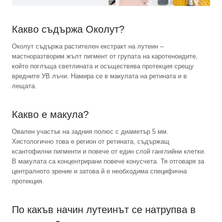
Какво съдържа Околут?
Околут съдържа растителен екстракт на лутеин –
мастноразтворим жълт пигмент от групата на каротеноидите,
който поглъща светлината и осъществява протекция срещу
вредните УВ лъчи. Намира се в макулата на ретината и в
лещата.
Какво е макула?
Овален участък на задния полюс с диаметър 5 мм.
Хистологично това е регион от ретината, съдържащ
ксантофилни пигменти и повече от един слой ганглийни клетки.
В макулата са концентрирани повече конусчета. Тя отговаря за
централното зрение и затова й е необходима специфична
протекция.
По какъв начин лутеинът се натрупва в