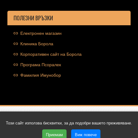
ПОЛЕЗНИ ВРЪЗКИ
Електронен магазин
Клиника Борола
Корпоративен сайт на Борола
Програма Псоралек
Фамилия Имунобор
Copyright © 2026 Ocolut.com | Всички права запазени | Уеб
Този сайт използва бисквитки, за да подобри вашето преживяване.
дизайн и SEO от Трибест
Приемам
Виж повече