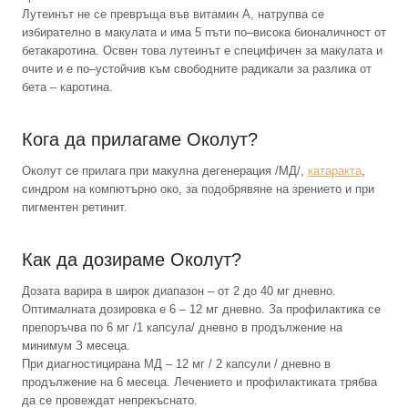
Лутеинът не се превръща във витамин А, натрупва се
избирателно в макулата и има 5 пъти по–висока бионаличност от
бетакаротина. Освен това лутеинът е специфичен за макулата и
очите и е по–устойчив към свободните радикали за разлика от
бета – каротина.
Кога да прилагаме Околут?
Околут се прилага при макулна дегенерация /МД/,
катаракта
,
синдром на компютърно око, за подобрявяне на зрението и при
пигментен ретинит.
Как да дозираме Околут?
Дозата варира в широк диапазон – от 2 до 40 мг дневно.
Оптималната дозировка е 6 – 12 мг дневно. За профилактика се
препоръчва по 6 мг /1 капсула/ дневно в продължение на
минимум З месеца.
При диагностицирана МД – 12 мг / 2 капсули / дневно в
продължение на 6 месеца. Лечението и профилактиката трябва
да се провеждат непрекъснато.