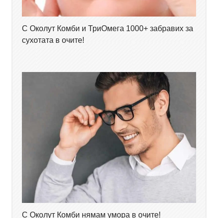
С Околут Комби и ТриОмега 1000+ забравих за
сухотата в очите!
С Околут Комби нямам умора в очите!