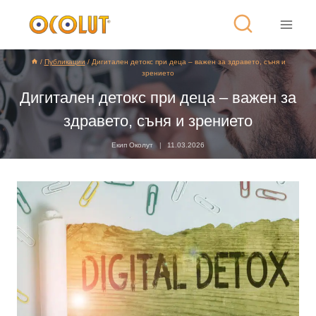
/
Публикации
/
Дигитален детокс при деца – важен за здравето, съня и
зрението
Дигитален детокс при деца – важен за
здравето, съня и зрението
Екип Околут
11.03.2026