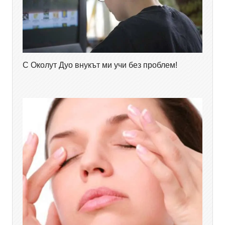
С Околут Дуо внукът ми учи без проблем!