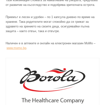
Тази комбинация спомага за намаляване на умората, предпазва
от развитие на късогледство и подобрява зрителната острота.
Приемът е лесен и удобен – по 1 капсула дневно по време на
хранене. Така родителите могат спокойно да се грижат за
здравето на зрението на своите деца, осигурявайки пълна
защита – както отвън, така и отвътре.
Наличен е в аптеките и онлайн на електронен магазин MoMo –
www.momo.bg
.