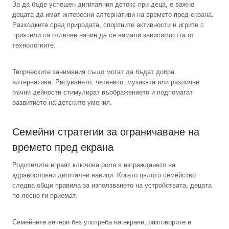
За да бъде успешен дигиталния детокс при деца, е важно
децата да имат интересни алтернативи на времето пред екрана.
Разходките сред природата, спортните активности и игрите с
приятели са отличен начин да се намали зависимостта от
технологиите.
Творческите занимания също могат да бъдат добра
алтернатива. Рисуването, четенето, музиката или различни
ръчни дейности стимулират въображението и подпомагат
развитието на детските умения.
Семейни стратегии за ограничаване на
времето пред екрана
Родителите играят ключова роля в изграждането на
здравословни дигитални навици. Когато цялото семейство
следва общи правила за използването на устройствата, децата
по-лесно ги приемат.
Семейните вечери без употреба на екрани, разговорите и