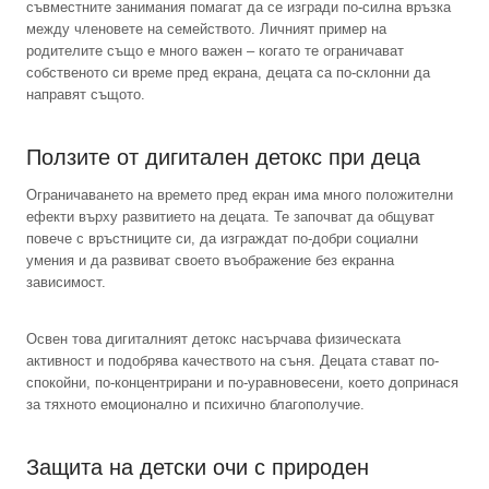
съвместните занимания помагат да се изгради по-силна връзка
между членовете на семейството. Личният пример на
родителите също е много важен – когато те ограничават
собственото си време пред екрана, децата са по-склонни да
направят същото.
Ползите от дигитален детокс при деца
Ограничаването на времето пред екран има много положителни
ефекти върху развитието на децата. Те започват да общуват
повече с връстниците си, да изграждат по-добри социални
умения и да развиват своето въображение без екранна
зависимост.
Освен това дигиталният детокс насърчава физическата
активност и подобрява качеството на съня. Децата стават по-
спокойни, по-концентрирани и по-уравновесени, което допринася
за тяхното емоционално и психично благополучие.
Защита на детски очи с природен