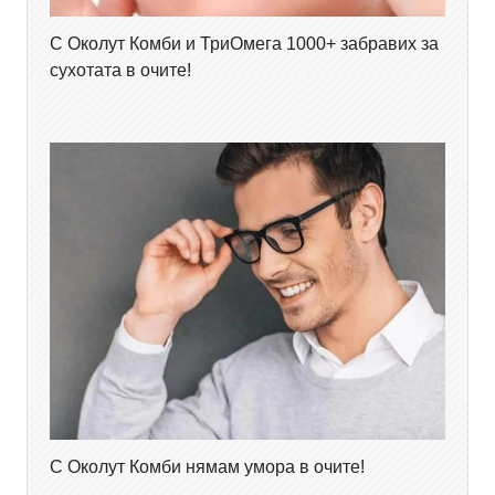
С Околут Комби и ТриОмега 1000+ забравих за
сухотата в очите!
С Околут Комби нямам умора в очите!