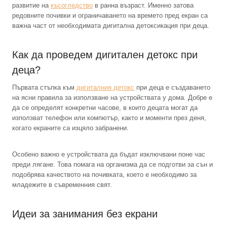
развитие на
късогледство
в ранна възраст. Именно затова
редовните почивки и ограничаването на времето пред екран са
важна част от необходимата дигитална детоксикация при деца.
Как да проведем дигитален детокс при
деца?
Първата стъпка към
дигиталния детокс
при деца е създаването
на ясни правила за използване на устройствата у дома. Добре е
да се определят конкретни часове, в които децата могат да
използват телефон или компютър, както и моменти през деня,
когато екраните са изцяло забранени.
Особено важно е устройствата да бъдат изключвани поне час
преди лягане. Това помага на организма да се подготви за сън и
подобрява качеството на почивката, което е необходимо за
младежите в съвременния свят.
Идеи за занимания без екрани