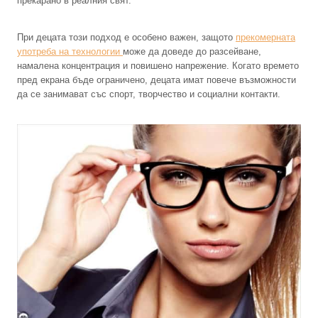
прекарано в реалния свят.
При децата този подход е особено важен, защото
прекомерната
употреба на технологии
може да доведе до разсейване,
намалена концентрация и повишено напрежение. Когато времето
пред екрана бъде ограничено, децата имат повече възможности
да се занимават със спорт, творчество и социални контакти.