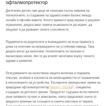
офталмопротектор
Дигитален детокс при деца не означава пълна забрана на
технологиите, а създаване на здравословен баланс между
онлайн и офлайн живота. Когато времето пред екрана е разумно
ограничено, децата имат повече възможности да играят, да
общуват и да развиват своите способности.
Подкрепата на родителите и въвеждането на ясни правила у
дома са ключови за изграждането на устойчиви навици. Така
децата могат да използват технологиите по полезен и
балансиран начин, без те да влияят негативно върху тяхното
здраве и развитие.
Осигуряването на качествена защита включва и подкрепа
отвътре, особено в контекста на необходимостта от ограничения
в използването на устройства. Експертите препоръчват прием на
®
природния офталмопротектор
Околут / Ocolut
, специално
създаден за детското зрение. Продуктът съдържа естествените
очни пигменти лутеин и зеаксантин, които предпазват очите от
вредното влияние на слънцето и синята светлина от екрани.