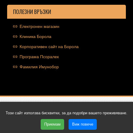
ПОЛЕЗНИ ВРЪЗКИ
Електронен магазин
Клиника Борола
Корпоративен сайт на Борола
Програма Псоралек
Фамилия Имунобор
Copyright © 2026 Ocolut.com | Всички права запазени | Уеб
Този сайт използва бисквитки, за да подобри вашето преживяване.
дизайн и SEO от Трибест
Приемам
Виж повече