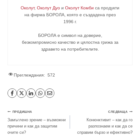
Околут
,
Околут Дуо
и
Околут Комби
са продукти
на фирма
БОРОЛА
, която е създадена през
1996 г.
БОРОЛА е символ на доверие,
безкомпромисно качество и цялостна грижа за
здравето на потребителите
.
Преглеждания:
572
ПРЕДИШНА
СЛЕДВАЩА
Замъглено зрение – възможни
Конюнктивит – как да го
причини и как да защитим
разпознаем и как да се
очите си?
справим бързо и ефективно?