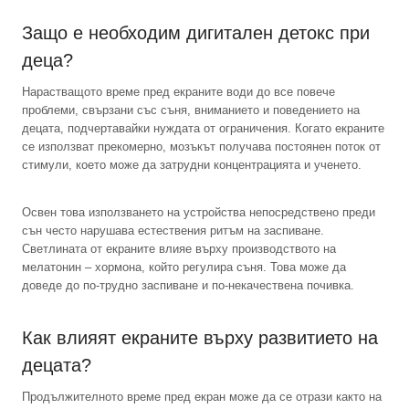
Защо е необходим дигитален детокс при
деца?
Нарастващото време пред екраните води до все повече
проблеми, свързани със съня, вниманието и поведението на
децата, подчертавайки нуждата от ограничения. Когато екраните
се използват прекомерно, мозъкът получава постоянен поток от
стимули, което може да затрудни концентрацията и ученето.
Освен това използването на устройства непосредствено преди
сън често нарушава естествения ритъм на заспиване.
Светлината от екраните влияе върху производството на
мелатонин – хормона, който регулира съня. Това може да
доведе до по-трудно заспиване и по-некачествена почивка.
Как влияят екраните върху развитието на
децата?
Продължителното време пред екран може да се отрази както на