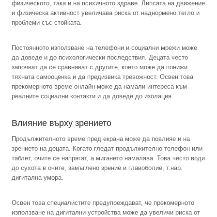
физическото, така и на психичното здраве. Липсата на движение
и физическа активност увеличава риска от наднормено тегло и
проблеми със стойката.
Постоянното използване на телефони и социални мрежи може
да доведе и до психологически последствия. Децата често
започват да се сравняват с другите, което може да понижи
тяхната самооценка и да предизвика тревожност. Освен това
прекомерното време онлайн може да намали интереса към
реалните социални контакти и да доведе до изолация.
Влияние върху зрението
Продължителното време пред екрана може да повлияе и на
зрението на децата. Когато гледат продължително телефон или
таблет, очите се напрягат, а мигането намалява. Това често води
до сухота в очите, замъглено зрение и главоболие, т.нар.
дигитална умора.
Освен това специалистите предупреждават, че прекомерното
използване на дигитални устройства може да увеличи риска от