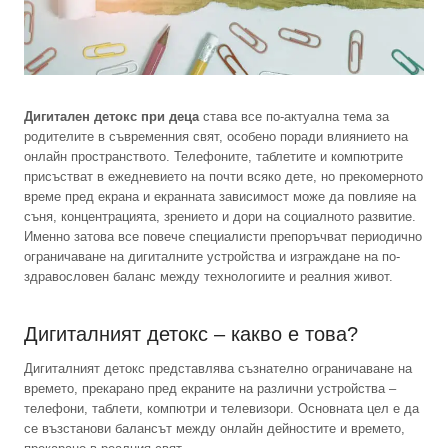
Дигитален детокс при деца
става все по-актуална тема за
родителите в съвременния свят, особено поради влиянието на
онлайн пространството. Телефоните, таблетите и компютрите
присъстват в ежедневието на почти всяко дете, но прекомерното
време пред екрана и екранната зависимост може да повлияе на
съня, концентрацията, зрението и дори на социалното развитие.
Именно затова все повече специалисти препоръчват периодично
ограничаване на дигиталните устройства и изграждане на по-
здравословен баланс между технологиите и реалния живот.
Дигиталният детокс – какво е това?
Дигиталният детокс представлява съзнателно ограничаване на
времето, прекарано пред екраните на различни устройства –
телефони, таблети, компютри и телевизори. Основната цел е да
се възстанови балансът между онлайн дейностите и времето,