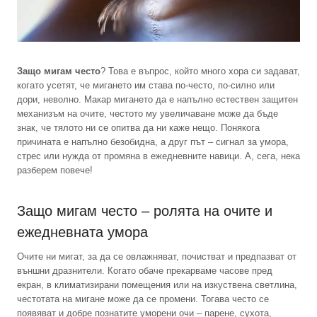
Защо мигам често
? Това е въпрос, който много хора си задават,
когато усетят, че мигането им става по-често, по-силно или
дори, неволно. Макар мигането да е напълно естествен защитен
механизъм на очите, честото му увеличаване може да бъде
знак, че тялото ни се опитва да ни каже нещо. Понякога
причината е напълно безобидна, а друг път – сигнал за умора,
стрес или нужда от промяна в ежедневните навици. А, сега, нека
разберем повече!
Защо мигам често – ролята на очите и
ежедневната умора
Очите ни мигат, за да се овлажняват, почистват и предпазват от
външни дразнители. Когато обаче прекарваме часове пред
екран, в климатизирани помещения или на изкуствена светлина,
честотата на мигане може да се промени. Тогава често се
появяват и добре познатите уморени очи – парене, сухота,