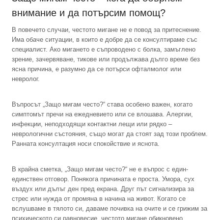
внимание и да потърсим помощ?
В повечето случаи, честото мигане не е повод за притеснение.
Има обаче ситуации, в които е добре да се консултираме със
специалист. Ако мигането е съпроводено с болка, замъглено
зрение, зачервяване, тикове или продължава дълго време без
ясна причина, е разумно да се потърси офталмолог или
невролог.
Въпросът „Защо мигам често?“ става особено важен, когато
симптомът пречи на ежедневието или се влошава. Алергии,
инфекции, неподходящи контактни лещи или рядко –
неврологични състояния, също могат да стоят зад този проблем.
Ранната консултация носи спокойствие и яснота.
В крайна сметка, „Защо мигам често?“ не е въпрос с един-
единствен отговор. Понякога причината е проста. Умора, сух
въздух или дълъг ден пред екрана. Друг път сигнализира за
стрес или нужда от промяна в начина на живот. Когато се
вслушваме в тялото си, даваме почивка на очите и се грижим за
психическото си равновесие, честото мигане обикновено