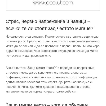
Стрес, нервно напрежение и навици –
всички те ли стоят зад честото мигане?
Не само очите са виновни. Психическото състояние също играе
огромна роля. При стрес, тревожност или силна умора мигането
може да се засили и да се превърне в нервен навик. Много хора
дори не осъзнават, че в напрегнати ситуации започват да мигат
по-често или да присвиват очи.
Ако се питате „Защо мигам често?“ в периоди на напрежение,
отговорът може да се крие именно в нервната система.
Кофеинът, липсата на сън и постоянният поток от информация
допълнително засилват този ефект. Добрата новина е, че с
повече почивка, дълбоко дишане и намаляване на стреса,
мигането често се нормализира от само себе си.
Защо мигам често – кога да обърнем