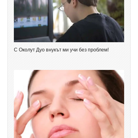
С Околут Дуо внукът ми учи без проблем!