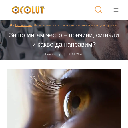
/
Публикации
/
Защо мигам често – причини, сигнали и какво да направим?
Защо мигам често – причини, сигнали
и какво да направим?
Екип Околут
08.01.2026