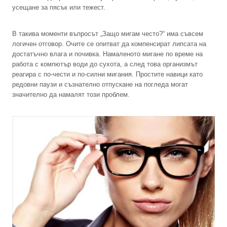
усещане за пясък или тежест.
В такива моменти въпросът „Защо мигам често?“ има съвсем
логичен отговор. Очите се опитват да компенсират липсата на
достатъчно влага и почивка. Намаленото мигане по време на
работа с компютър води до сухота, а след това организмът
реагира с по-чести и по-силни мигания. Простите навици като
редовни паузи и съзнателно отпускане на погледа могат
значително да намалят този проблем.