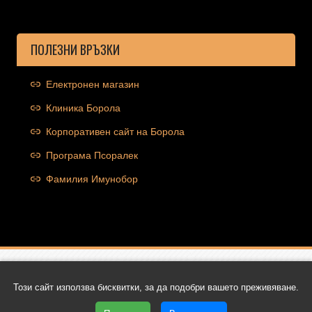
ПОЛЕЗНИ ВРЪЗКИ
Електронен магазин
Клиника Борола
Корпоративен сайт на Борола
Програма Псоралек
Фамилия Имунобор
Copyright © 2026 Ocolut.com | Всички права запазени | Уеб
Този сайт използва бисквитки, за да подобри вашето преживяване.
дизайн и SEO от Трибест