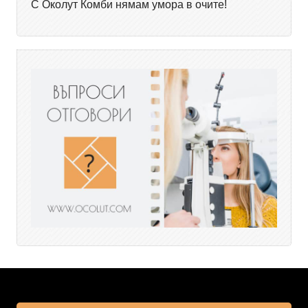
С Околут Комби нямам умора в очите!