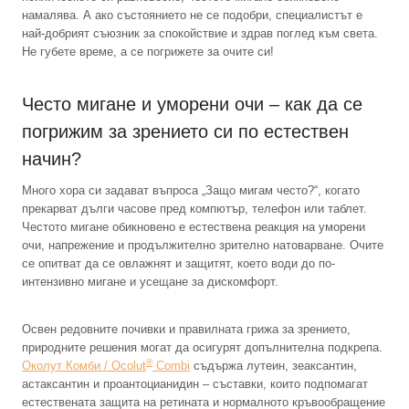
намалява. А ако състоянието не се подобри, специалистът е
най-добрият съюзник за спокойствие и здрав поглед към света.
Не губете време, а се погрижете за очите си!
Често мигане и уморени очи – как да се
погрижим за зрението си по естествен
начин?
Много хора си задават въпроса „Защо мигам често?“, когато
прекарват дълги часове пред компютър, телефон или таблет.
Честото мигане обикновено е естествена реакция на уморени
очи, напрежение и продължително зрително натоварване. Очите
се опитват да се овлажнят и защитят, което води до по-
интензивно мигане и усещане за дискомфорт.
Освен редовните почивки и правилната грижа за зрението,
природните решения могат да осигурят допълнителна подкрепа.
®
Околут Комби / Ocolut
Combi
съдържа лутеин, зеаксантин,
астаксантин и проантоцианидин – съставки, които подпомагат
естествената защита на ретината и нормалното кръвообращение