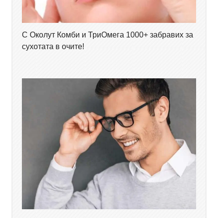
С Околут Комби и ТриОмега 1000+ забравих за
сухотата в очите!