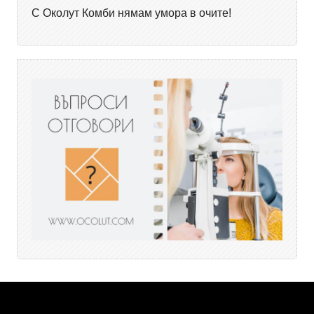
С Околут Комби нямам умора в очите!