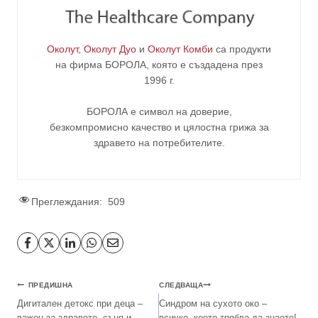
Околут
,
Околут Дуо
и
Околут Комби
са продукти
на фирма
БОРОЛА
, която е създадена през
1996 г.
БОРОЛА е символ на доверие,
безкомпромисно качество и цялостна грижа за
здравето на потребителите
.
Преглеждания:
509
ПРЕДИШНА
СЛЕДВАЩА
Дигитален детокс при деца –
Синдром на сухото око –
важен за здравето, съня и
всичко, което трябва да знаете!