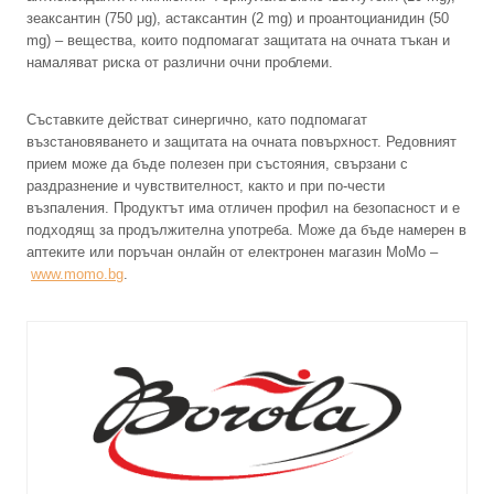
зеаксантин (750 μg), астаксантин (2 mg) и проантоцианидин (50
mg) – вещества, които подпомагат защитата на очната тъкан и
намаляват риска от различни очни проблеми.
Съставките действат синергично, като подпомагат
възстановяването и защитата на очната повърхност. Редовният
прием може да бъде полезен при състояния, свързани с
раздразнение и чувствителност, както и при по-чести
възпаления. Продуктът има отличен профил на безопасност и е
подходящ за продължителна употреба. Може да бъде намерен в
аптеките или поръчан онлайн от електронен магазин МоМо –
www.momo.bg
.