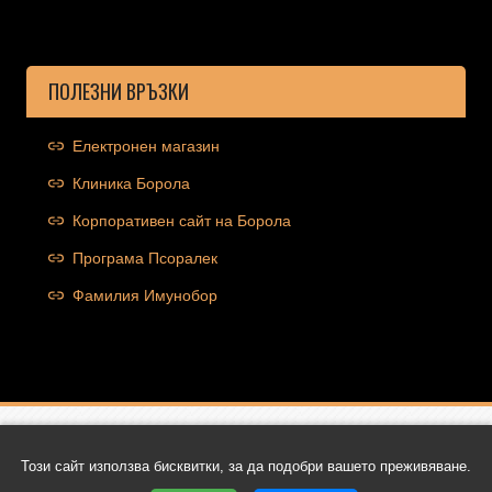
ПОЛЕЗНИ ВРЪЗКИ
Електронен магазин
Клиника Борола
Корпоративен сайт на Борола
Програма Псоралек
Фамилия Имунобор
Copyright © 2026 Ocolut.com | Всички права запазени | Уеб
Този сайт използва бисквитки, за да подобри вашето преживяване.
дизайн и SEO от Трибест