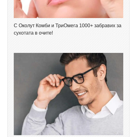
С Околут Комби и ТриОмега 1000+ забравих за
сухотата в очите!