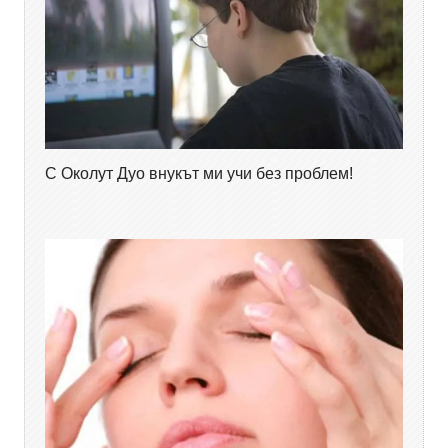
С Околут Дуо внукът ми учи без проблем!