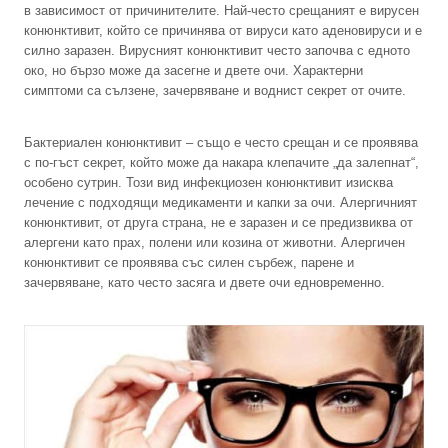
в зависимост от причинителите. Най-често срещаният е вирусен
конюнктивит, който се причинява от вируси като аденовируси и е
силно заразен. Вирусният конюнктивит често започва с едното
око, но бързо може да засегне и двете очи. Характерни
симптоми са сълзене, зачервяване и воднист секрет от очите.
Бактериален конюнктивит – също е често срещан и се проявява
с по-гъст секрет, който може да накара клепачите „да залепнат“,
особено сутрин. Този вид инфекциозен конюнктивит изисква
лечение с подходящи медикаменти и капки за очи. Алергичният
конюнктивит, от друга страна, не е заразен и се предизвиква от
алергени като прах, полени или козина от животни. Алергичен
конюнктивит се проявява със силен сърбеж, парене и
зачервяване, като често засяга и двете очи едновременно.