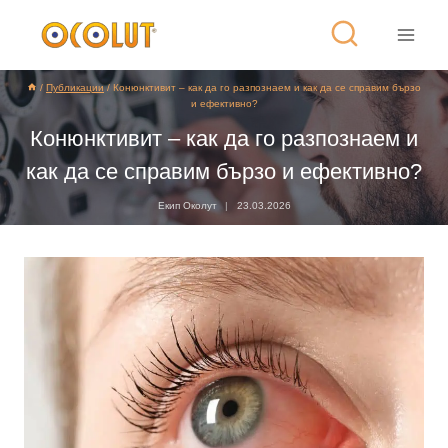
/
Публикации
/
Конюнктивит – как да го разпознаем и как да се справим бързо
и ефективно?
Конюнктивит – как да го разпознаем и
как да се справим бързо и ефективно?
Екип Околут
23.03.2026