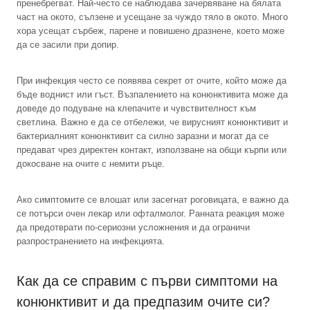
пренебрегват. Най-често се наблюдава зачервяване на бялата
част на окото, сълзене и усещане за чуждо тяло в окото. Много
хора усещат сърбеж, парене и повишено дразнене, което може
да се засили при допир.
При инфекция често се появява секрет от очите, който може да
бъде воднист или гъст. Възпалението на конюнктивита може да
доведе до подуване на клепачите и чувствителност към
светлина. Важно е да се отбележи, че вирусният конюнктивит и
бактериалният конюнктивит са силно заразни и могат да се
предават чрез директен контакт, използване на общи кърпи или
докосване на очите с немити ръце.
Ако симптомите се влошат или засегнат роговицата, е важно да
се потърси очен лекар или офталмолог. Ранната реакция може
да предотврати по-сериозни усложнения и да ограничи
разпространението на инфекцията.
Как да се справим с първи симптоми на
конюнктивит и да предпазим очите си?