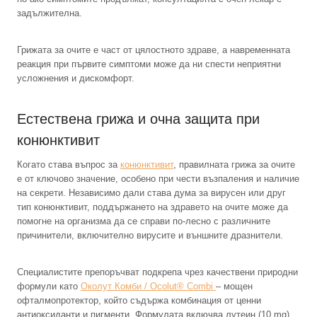
задължителна.
Грижата за очите е част от цялостното здраве, а навременната
реакция при първите симптоми може да ни спести неприятни
усложнения и дискомфорт.
Естествена грижа и очна защита при
конюнктивит
Когато става въпрос за
конюнктивит
, правилната грижа за очите
е от ключово значение, особено при чести възпаления и наличие
на секрети. Независимо дали става дума за вирусен или друг
тип конюнктивит, поддържането на здравето на очите може да
помогне на организма да се справи по-лесно с различните
причинители, включително вирусите и външните дразнители.
Специалистите препоръчват подкрепа чрез качествени природни
формули като
Околут Комби / Ocolut® Combi
– мощен
офталмопротектор, който съдържа комбинация от ценни
антиоксиданти и пигменти. Формулата включва лутеин (10 mg),