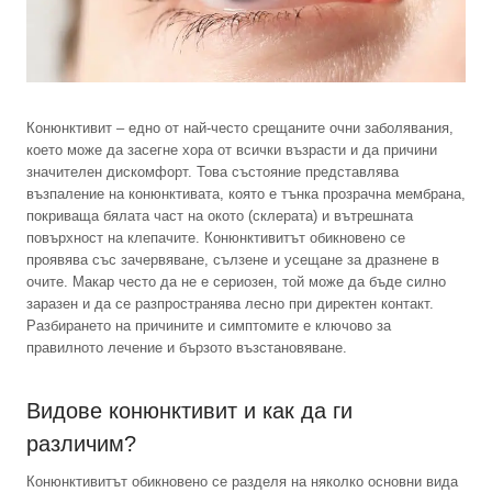
Конюнктивит – едно от най-често срещаните очни заболявания,
което може да засегне хора от всички възрасти и да причини
значителен дискомфорт. Това състояние представлява
възпаление на конюнктивата, която е тънка прозрачна мембрана,
покриваща бялата част на окото (склерата) и вътрешната
повърхност на клепачите. Конюнктивитът обикновено се
проявява със зачервяване, сълзене и усещане за дразнене в
очите. Макар често да не е сериозен, той може да бъде силно
заразен и да се разпространява лесно при директен контакт.
Разбирането на причините и симптомите е ключово за
правилното лечение и бързото възстановяване.
Видове конюнктивит и как да ги
различим?
Конюнктивитът обикновено се разделя на няколко основни вида