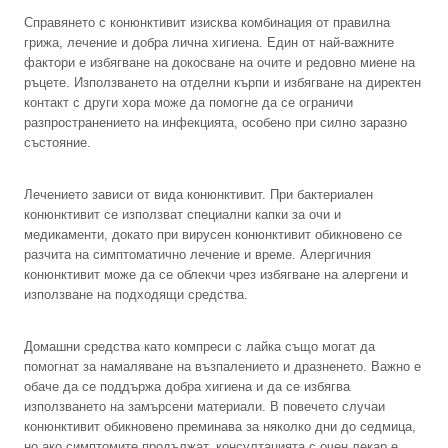
Справянето с конюнктивит изисква комбинация от правилна
грижа, лечение и добра лична хигиена. Един от най-важните
фактори е избягване на докосване на очите и редовно миене на
ръцете. Използването на отделни кърпи и избягване на директен
контакт с други хора може да помогне да се ограничи
разпространението на инфекцията, особено при силно заразно
състояние.
Лечението зависи от вида конюнктивит. При бактериален
конюнктивит се използват специални капки за очи и
медикаменти, докато при вирусен конюнктивит обикновено се
разчита на симптоматично лечение и време. Алергичния
конюнктивит може да се облекчи чрез избягване на алергени и
използване на подходящи средства.
Домашни средства като компреси с лайка също могат да
помогнат за намаляване на възпалението и дразненето. Важно е
обаче да се поддържа добра хигиена и да се избягва
използването на замърсени материали. В повечето случаи
конюнктивит обикновено преминава за няколко дни до седмица,
но ако симптомите продължат, консултацията с очен лекар е