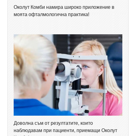
Околут Комби намира широко приложение в
моята офталмологична практика!
Доволна съм от резултатите, които
наблюдавам при пациенти, приемащи Околут