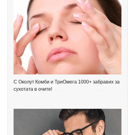
С Околут Комби и ТриОмега 1000+ забравих за
сухотата в очите!