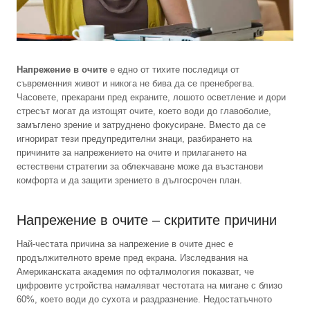
Напрежение в очите
е едно от тихите последици от
съвременния живот и никога не бива да се пренебрегва.
Часовете, прекарани пред екраните, лошото осветление и дори
стресът могат да изтощят очите, което води до главоболие,
замъглено зрение и затруднено фокусиране. Вместо да се
игнорират тези предупредителни знаци, разбирането на
причините за напрежението на очите и прилагането на
естествени стратегии за облекчаване може да възстанови
комфорта и да защити зрението в дългосрочен план.
Напрежение в очите – скритите причини
Най-честата причина за напрежение в очите днес е
продължителното време пред екрана. Изследвания на
Американската академия по офталмология показват, че
цифровите устройства намаляват честотата на мигане с близо
60%, което води до сухота и раздразнение. Недостатъчното