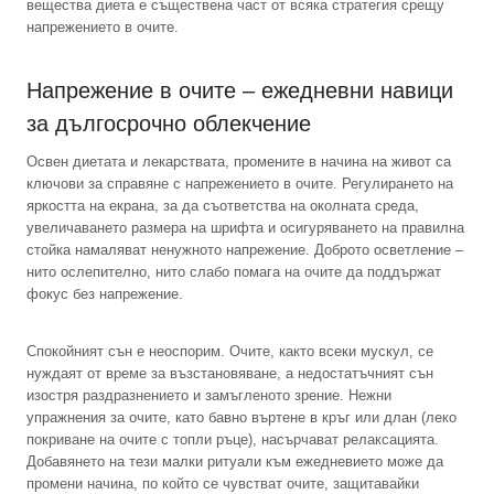
вещества диета е съществена част от всяка стратегия срещу
напрежението в очите.
Напрежение в очите – ежедневни навици
за дългосрочно облекчение
Освен диетата и лекарствата, промените в начина на живот са
ключови за справяне с напрежението в очите. Регулирането на
яркостта на екрана, за да съответства на околната среда,
увеличаването размера на шрифта и осигуряването на правилна
стойка намаляват ненужното напрежение. Доброто осветление –
нито ослепително, нито слабо помага на очите да поддържат
фокус без напрежение.
Спокойният сън е неоспорим. Очите, както всеки мускул, се
нуждаят от време за възстановяване, а недостатъчният сън
изостря раздразнението и замъгленото зрение. Нежни
упражнения за очите, като бавно въртене в кръг или длан (леко
покриване на очите с топли ръце), насърчават релаксацията.
Добавянето на тези малки ритуали към ежедневието може да
промени начина, по който се чувстват очите, защитавайки