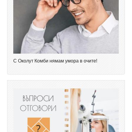
С Околут Комби нямам умора в очите!