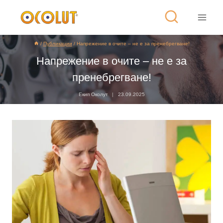
/
Публикации
/
Напрежение в очите – не е за пренебрегване!
Напрежение в очите – не е за
пренебрегване!
Екип Околут
23.09.2025