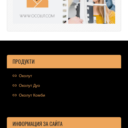
ПРОДУКТИ
Околут
Околут Дуо
Околут Комби
ИНФОРМАЦИЯ ЗА САЙТА