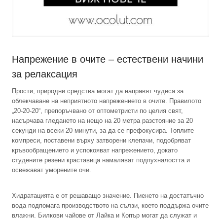
Напрежение в очите – естествени начини
за релаксация
Прости, природни средства могат да направят чудеса за
облекчаване на неприятното напрежението в очите. Правилото
„20-20-20“, препоръчвано от оптометристи по целия свят,
насърчава гледането на нещо на 20 метра разстояние за 20
секунди на всеки 20 минути, за да се префокусира. Топлите
компреси, поставени върху затворени клепачи, подобряват
кръвообращението и успокояват напрежението, докато
студените резени краставица намаляват подпухналостта и
освежават уморените очи.
Хидратацията е от решаващо значение. Пиенето на достатъчно
вода подпомага производството на сълзи, което поддържа очите
влажни. Билкови чайове от Лайка и Копър могат да служат и