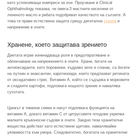
като успокояващи компреси за очи. Проучване в Clinical
Ophthalmology показва, че омега-3 мастните киселини от
лененото масло и рибата подобряват качеството на сълзите. А
това ги прави естествена защита срещу дигитална
сухота
и
напрежение в очите.
Хранене, което защитава зрението
Диетата играе изненадваща роля в предотвратяване и
облекчаване на напрежението в очите. Храни, богати на
антиоксиданти, като боровинки, къдраво зеле и спанак, са богати
на лутеин и зеаксантин, каротеноиди, които предпазват ретината
от оксидативен стрес. Витамин А, който се съдържа в морковите
и сладките картофи, подпомага нощното зрение и намалява
сухотата.
Цинкът в тиквени семки и нахут подпомага функцията на
витамин А, докато витамин С от цитрусовите плодове укрепва
малките кръвоносни съдове в очите. Заедно тези хранителни
вещества действат като естествени щитове, намалявайки
уязвимостта към умора. Следователно, богатата на хранителни