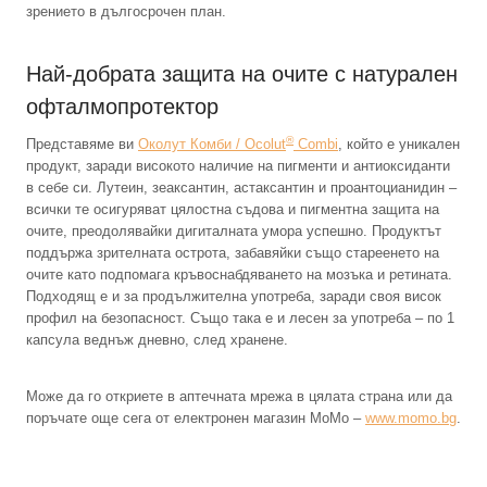
зрението в дългосрочен план.
Най-добрата защита на очите с натурален
офталмопротектор
®
Представяме ви
Околут Комби / Ocolut
Combi
, който е уникален
продукт, заради високото наличие на пигменти и антиоксиданти
в себе си. Лутеин, зеаксантин, астаксантин и проантоцианидин –
всички те осигуряват цялостна съдова и пигментна защита на
очите, преодолявайки дигиталната умора успешно. Продуктът
поддържа зрителната острота, забавяйки също стареенето на
очите като подпомага кръвоснабдяването на мозъка и ретината.
Подходящ е и за продължителна употреба, заради своя висок
профил на безопасност. Също така е и лесен за употреба – по 1
капсула веднъж дневно, след хранене.
Може да го откриете в аптечната мрежа в цялата страна или да
поръчате още сега от електронен магазин MoMo –
www.momo.bg
.