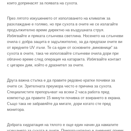
които допринасят за появата на сухота.
През лятото изкушението от използването на климатик за
разхлаждане е голямо, но при сухота в очите не се излагайте
продължително време директно на въздушната струя.
Избягвайте и пряката слънчева светлина. Носенето на слънчеви
очила с добра защита е задължително, за да предпази очите ви
от вредните UV лъчи. Те са един от основните „виновници“ за
сухота в очите, така че използвайте слънчеви очила дори при
облачно време след операция на катаракта. Избягвайте контакт
с цигарен дим, който е дразнител за очите.
Друга важна стъпка е да правите редовно кратки почивки за
очите си. Зрителната преумора често е причина за сухота.
Специалистите препоръчват на всеки 2 часа работа пред
компютър да правите 15 минути почивка от взирането в екрана.
Също така не забравяйте да мигате, дори когато сте пред
монитора.
Добрата хидратация на тялото е още един начин да намалите
усещането за сухота в очите. Препоръчително е дневният прием