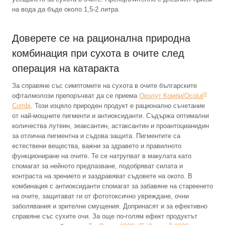
на вода да бъде около 1,5-2 литра.
Доверете се на рационална природна
комбинация при сухота в очите след
операция на катаракта
За справяне със симптомите на сухота в очите българските
®
офталмолози препоръчват да се приема
Околут Комби/Ocolut
Combi
. Този изцяло природен продукт е рационално съчетание
от най-мощните пигменти и антиоксиданти. Съдържа оптимални
количества лутеин, зеаксантин, астаксантин и проантоцианидин
за отлична пигментна и съдова защита. Пигментите са
естествени вещества, важни за здравето и правилното
функциониране на очите. Те се натрупват в макулата като
спомагат за нейното предпазване, подобряват силата и
контраста на зрението и заздравяват съдовете на окото. В
комбинация с антиоксиданти спомагат за забавяне на стареенето
на очите, защитават ги от фототоксично увреждане, очни
заболявания и зрителни смущения. Допринасят и за ефективно
справяне със сухите очи. За още по-голям ефект продуктът
®