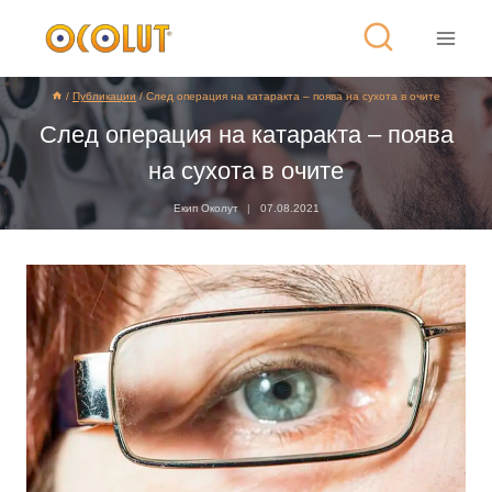
/
Публикации
/
След операция на катаракта – поява на сухота в очите
След операция на катаракта – поява
на сухота в очите
Екип Околут
07.08.2021