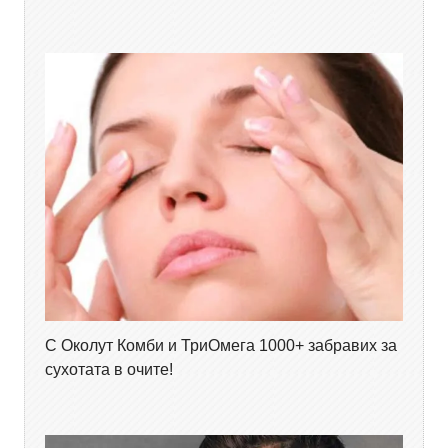
С Околут Комби и ТриОмега 1000+ забравих за
сухотата в очите!