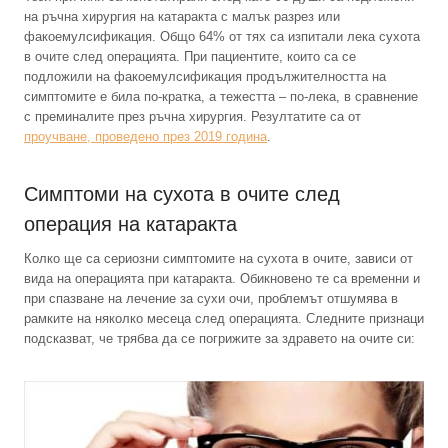
на ръчна хирургия на катаракта с малък разрез или
факоемулсификация. Общо 64% от тях са изпитали лека сухота
в очите след операцията. При пациентите, които са се
подложили на факоемулсификация продължителността на
симптомите е била по-кратка, а тежестта – по-лека, в сравнение
с преминалите през ръчна хирургия. Резултатите са от
проучване, проведено през 2019 година
.
Симптоми на сухота в очите след
операция на катаракта
Колко ще са сериозни симптомите на сухота в очите, зависи от
вида на операцията при катаракта. Обикновено те са временни и
при спазване на лечение за сухи очи, проблемът отшумява в
рамките на няколко месеца след операцията. Следните признаци
подсказват, че трябва да се погрижите за здравето на очите си: