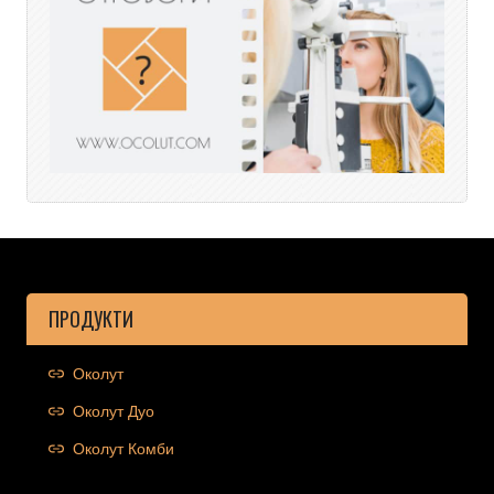
ПРОДУКТИ
Околут
Околут Дуо
Околут Комби