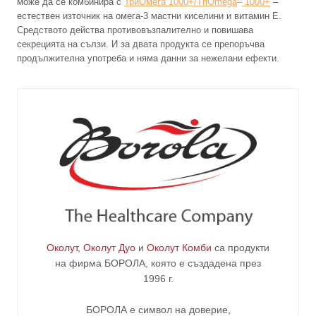
може да се комбинира с
ТриОмега 1000+/TriOmega
1000+
–
естествен източник на омега-3 мастни киселини и витамин Е.
Средството действа противовъзпалително и повишава
секрецията на сълзи. И за двата продукта се препоръчва
продължителна употреба и няма данни за нежелани ефекти.
Околут
,
Околут Дуо
и
Околут Комби
са продукти
на фирма
БОРОЛА
, която е създадена през
1996 г.
БОРОЛА е символ на доверие,