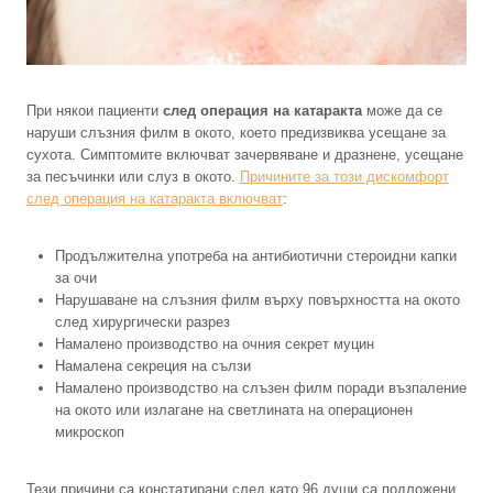
При някои пациенти
след операция на катаракта
може да се
наруши слъзния филм в окото, което предизвиква усещане за
сухота. Симптомите включват зачервяване и дразнене, усещане
за песъчинки или слуз в окото.
Причините за този дискомфорт
след операция на катаракта включват
:
Продължителна употреба на антибиотични стероидни капки
за очи
Нарушаване на слъзния филм върху повърхността на окото
след хирургически разрез
Намалено производство на очния секрет муцин
Намалена секреция на сълзи
Намалено производство на слъзен филм поради възпаление
на окото или излагане на светлината на операционен
микроскоп
Тези причини са констатирани след като 96 души са подложени