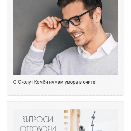
С Околут Комби нямам умора в очите!