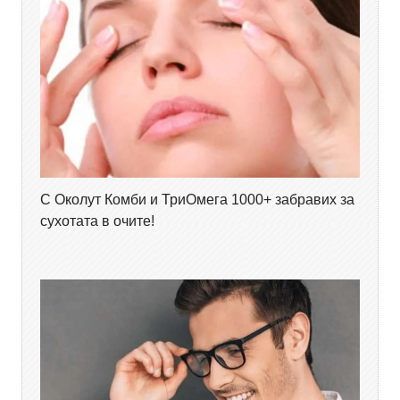
С Околут Комби и ТриОмега 1000+ забравих за
сухотата в очите!