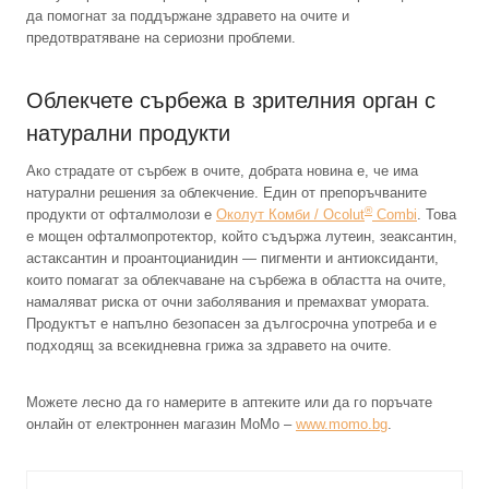
да помогнат за поддържане здравето на очите и
предотвратяване на сериозни проблеми.
Облекчете сърбежа в зрителния орган с
натурални продукти
Ако страдате от сърбеж в очите, добрата новина е, че има
натурални решения за облекчение. Един от препоръчваните
®
продукти от офталмолози е
Околут Комби / Ocolut
Combi
. Това
е мощен офталмопротектор, който съдържа лутеин, зеаксантин,
астаксантин и проантоцианидин — пигменти и антиоксиданти,
които помагат за облекчаване на сърбежа в областта на очите,
намаляват риска от очни заболявания и премахват умората.
Продуктът е напълно безопасен за дългосрочна употреба и е
подходящ за всекидневна грижа за здравето на очите.
Можете лесно да го намерите в аптеките или да го поръчате
онлайн от електроннен магазин MoMo –
www.momo.bg
.