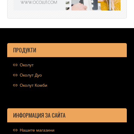
ПРОДУКТИ
Околут
Околут Дуо
Околут Комби
ИНФОРМАЦИЯ ЗА САЙТА
Нашите магазини