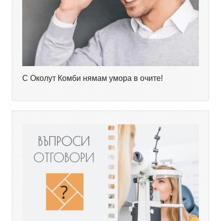
С Околут Комби нямам умора в очите!