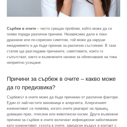
Сърбеж в очите
– често срещан проблем, който може да се
появи поради различни причини. Независимо дали е леко
дразнене или по-сериозен симптом, той може да наруши
ежедневието и да бъде признак за различни състояния. В тази
статия ще разгледаме причините, симптомите, които го
съпътстват, както и възможните начини за облекчаване на това
неприятно усещане.
Причини за сърбеж в очите – какво може
да го предизвика?
Сърбежът в очите може да бъде причинен от различни фактори.
Един от най-честите виновници е алергията. Алергичният
конюнктивит се появява, когато очите реагират на прашец,
домашен прах, плесени или животински косми. Други възможни
причини за сърбеж в очите включват инфекциозни заболявания
като конюнктивит, сухота в очите, замърсен въздух и контакт с