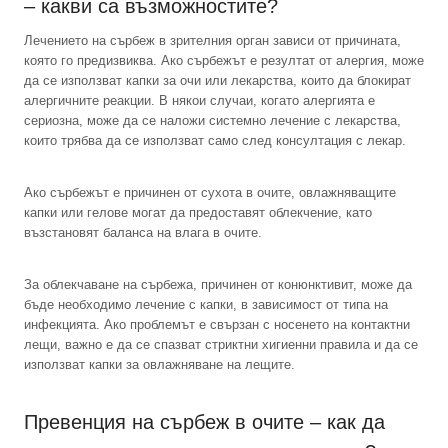
– какви са възможностите?
Лечението на сърбеж в зрителния орган зависи от причината,
която го предизвиква. Ако сърбежът е резултат от алергия, може
да се използват капки за очи или лекарства, които да блокират
алергичните реакции. В някои случаи, когато алергията е
сериозна, може да се наложи системно лечение с лекарства,
които трябва да се използват само след консултация с лекар.
Ако сърбежът е причинен от сухота в очите, овлажняващите
капки или гелове могат да предоставят облекчение, като
възстановят баланса на влага в очите.
За облекчаване на сърбежа, причинен от конюнктивит, може да
бъде необходимо лечение с капки, в зависимост от типа на
инфекцията. Ако проблемът е свързан с носенето на контактни
лещи, важно е да се спазват стриктни хигиенни правила и да се
използват капки за овлажняване на лещите.
Превенция на сърбеж в очите – как да