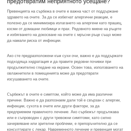
предотвратим неприятното усещане?
Превенцията на сърбежа в очите е важна част от поддържане
здравето на очите. За да се избегнат алергични реакции, е
полезно да се минимизира излагането на алергени като прашец,
косми от домашни любимци и прах. Редовното миене на ръцете
и избягването на докосване на очите с мръсни ръце също може
да намали риска от инфекции.
Ако сте предразположени към сухи очи, важно е да поддържате
подходяща хидратация и да правите редовни почивки при
продължително гледане на екрани. Освен това, използването на
овлажнители в помещенията може да предотврати
изсушаването на очите.
Сърбежът в очите е симптом, който може да има различни
причини. Важно е да разпознаем дали той е свързан с алергии,
инфекции, сухота в очите или други фактори, за да
предприемем правилното лечение. Ако сърбежът продължава
или е съпроводен с други тревожни симптоми, като силно
зачервяване или зрителни проблеми, е препоръчително да се
консултирате с лекар. Навременното лечение и превенция могат