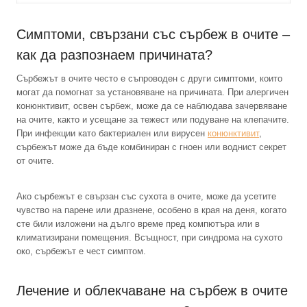
Симптоми, свързани със сърбеж в очите –
как да разпознаем причината?
Сърбежът в очите често е съпроводен с други симптоми, които
могат да помогнат за установяване на причината. При алергичен
конюнктивит, освен сърбеж, може да се наблюдава зачервяване
на очите, както и усещане за тежест или подуване на клепачите.
При инфекции като бактериален или вирусен
конюнктивит
,
сърбежът може да бъде комбиниран с гноен или воднист секрет
от очите.
Ако сърбежът е свързан със сухота в очите, може да усетите
чувство на парене или дразнене, особено в края на деня, когато
сте били изложени на дълго време пред компютъра или в
климатизирани помещения. Всъщност, при синдрома на сухото
око, сърбежът е чест симптом.
Лечение и облекчаване на сърбеж в очите