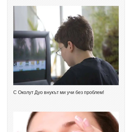
С Околут Дуо внукът ми учи без проблем!