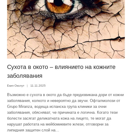
Сухота в окото – влиянието на кожните
заболявания
Екип Околут
11.11.2025
Възможно е сухота в окото да бъде предизвикана дори от кожни
заболявания, колкото и невероятно да звучи. Офталмолози от
Grupo Miranza, водеща испанска група клиники за очни
заболявания, обясняват, че причината е логична. Когато тези
болести засягат деликатната кожа на лицето, те могат да
нарушат работата на мейбомиевите жлези, отговорни за
липидния защитен слой на…