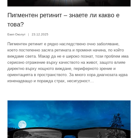
Пигментен ретинит – знаете ли какво е
това?
Екип Околут
23.12.2025
Пигментен ретинит е рядко наследствено очно заболяване,
което постепенно засяга ретината и променя начина, по който
виждаме света. Макар да не е широко познат, този проблем има
сериозно отражение върху качеството на живот, защото влияе
директно върху нощното виждане, периферното зрение и
ориентацията в пространството. За много хора диагнозата идва
изненадващо и поражда страх, несигурност…