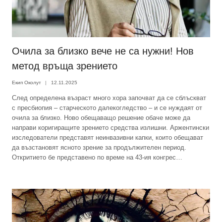
Очилa за близко вече не са нужни! Нов
метод връща зрението
Екип Околут
12.11.2025
След определена възраст много хора започват да се сблъскват
с пресбиопия – старческото далекогледство – и се нуждаят от
очила за близко. Ново обещаващо решение обаче може да
направи коригиращите зрението средства излишни. Аржентински
изследователи представят неинвазивни капки, които обещават
да възстановят ясното зрение за продължителен период.
Откритието бе представено по време на 43-ия конгрес…