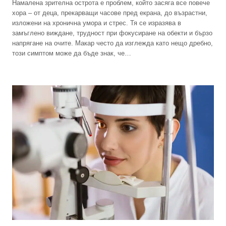
Намалена зрителна острота е проблем, който засяга все повече
хора – от деца, прекарващи часове пред екрана, до възрастни,
изложени на хронична умора и стрес. Тя се изразява в
замъглено виждане, трудност при фокусиране на обекти и бързо
напрягане на очите. Макар често да изглежда като нещо дребно,
този симптом може да бъде знак, че…