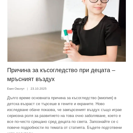
Причина за късогледство при децата –
мръсният въздух
Екип Околут
23.10.2025
Дълго време основната причина за късогледство (миопия) в
детска възраст се търсеше в гените и екраните. Ново
изследване обаче показва, че замърсеният въздух също играе
сериозна роля за развитието на това очно заболяване, което е
все по-често срещано сред децата по света. Запознайте се с
повече подробности по темата от статията. Бъдете подготвени