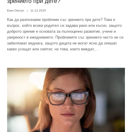
зрението при дете?
Екип Околут
11.12.2025
Как да разпознаем проблеми със зрението при дете? Това е
въпрос, който всеки родител си задава рано или късно, защото
доброто зрение е основата за пълноценно развитие, учене и
увереност в ежедневието. Проблемите със зрението често не се
забелязват веднага, защото децата не могат ясно да опишат
какво усещат или смятат, че това, което виждат,…