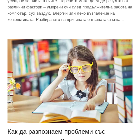
усещане за пясък в очите. Паренето може да бъде резултат от
различни фактори – уморени очи след продължителна работа на
компютър, сух въздух, алергии или леко възпаление на
конюнктивата. Разбирането на причината е първата стъпка…
Как да разпознаем проблеми със