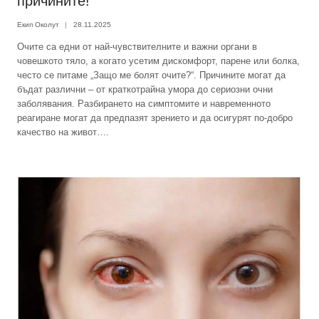
причините!
Екип Околут
28.11.2025
Очите са едни от най-чувствителните и важни органи в
човешкото тяло, а когато усетим дискомфорт, парене или болка,
често се питаме „Защо ме болят очите?“. Причините могат да
бъдат различни – от краткотрайна умора до сериозни очни
заболявания. Разбирането на симптомите и навременното
реагиране могат да предпазят зрението и да осигурят по-добро
качество на живот….