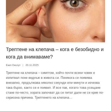
Трептене на клепача – кога е безобидно и
кога да внимаваме?
Екип Околут
20.11.2025
Трептене на клепача – симптом, който почти всеки човек е
изпитвал поне веднъж в живота си. Понякога се появява
внезапно, продължава няколко секунди или минути и изчезва
така бързо, както се е появил. И все пак, когато това усещане
стане по-често, хората започват да се питат дали не се крие по-
сериозна причина. Трептенето на клепача…