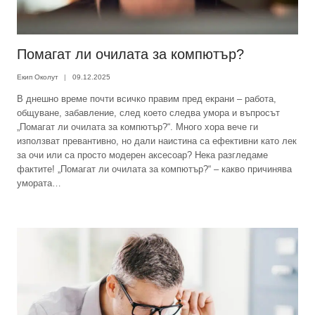
Помагат ли очилата за компютър?
Екип Околут
09.12.2025
В днешно време почти всичко правим пред екрани – работа,
общуване, забавление, след което следва умора и въпросът
„Помагат ли очилата за компютър?“. Много хора вече ги
използват превантивно, но дали наистина са ефективни като лек
за очи или са просто модерен аксесоар? Нека разгледаме
фактите! „Помагат ли очилата за компютър?“ – какво причинява
умората…