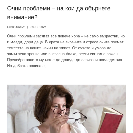
Очни проблеми – на кои да обърнете
внимание?
Екип Околут
30.10.2025
Очни проблеми засягат все повече хора – не само възрастни, но
и млади, дори деца. В ерата на екраните и стреса очите поемат
тежестта на нашия начин на живот. От сухота и умора до
замъглено зрение или внезапна болка, всеки сигнал е важен.
Пренебрегването му може да доведе до сериозни последствия.
Но добрата новина е,…