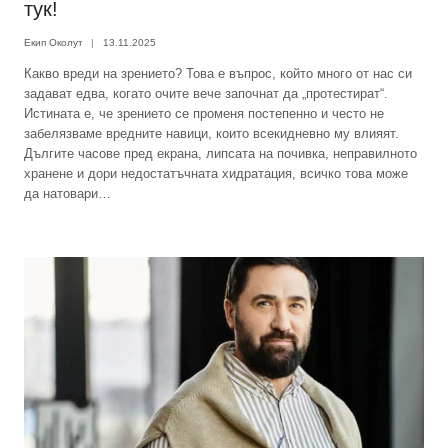
тук!
Екип Околут
13.11.2025
Какво вреди на зрението? Това е въпрос, който много от нас си
задават едва, когато очите вече започнат да „протестират“.
Истината е, че зрението се променя постепенно и често не
забелязваме вредните навици, които всекидневно му влияят.
Дългите часове пред екрана, липсата на почивка, неправилното
хранене и дори недостатъчната хидратация, всичко това може
да натовари…