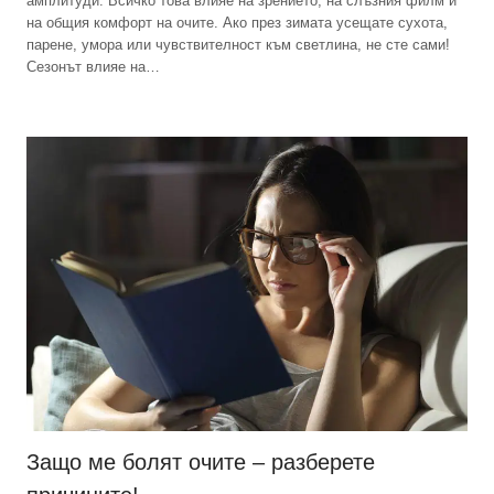
амплитуди. Всичко това влияе на зрението, на слъзния филм и
на общия комфорт на очите. Ако през зимата усещате сухота,
парене, умора или чувствителност към светлина, не сте сами!
Сезонът влияе на…
Защо ме болят очите – разберете