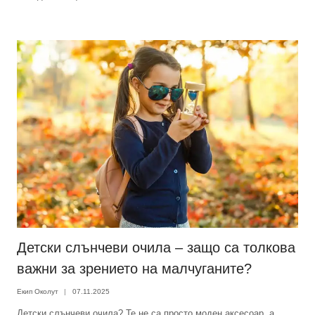
Детски слънчеви очила – защо са толкова
важни за зрението на малчуганите?
Екип Околут
07.11.2025
Детски слънчеви очила? Те не са просто моден аксесоар, а