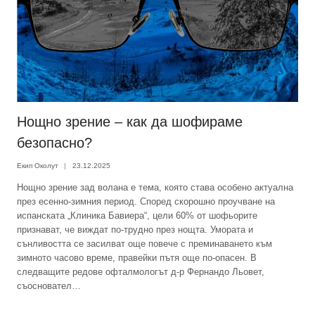
Нощно зрение – как да шофираме
безопасно?
Екип Околут
23.12.2025
Нощно зрение зад волана е тема, която става особено актуална
през есенно-зимния период. Според скорошно проучване на
испанската „Клиника Бавиера“, цели 60% от шофьорите
признават, че виждат по-трудно през нощта. Умората и
сънливостта се засилват още повече с преминаването към
зимното часово време, правейки пътя още по-опасен. В
следващите редове офталмологът д-р Фернандо Льовет,
съосновател…