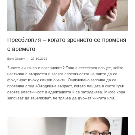
Пресбиопия – когато зрението се променя
с времето
Екип Околут
27.10.2025
Знаете ли какво е пресбиопия? Това е естествен процес, който
настъпва с възрастта и засяга способността на очите да се
фокусират върху близки обекти. Обикновено започва да се
проявява след 40-годишна възраст, когато лещата в окото губи
своята еластичност и адаптацията ѝ се затруднява. Много хора
започват да забелязват, че трябва да държат книгата или…