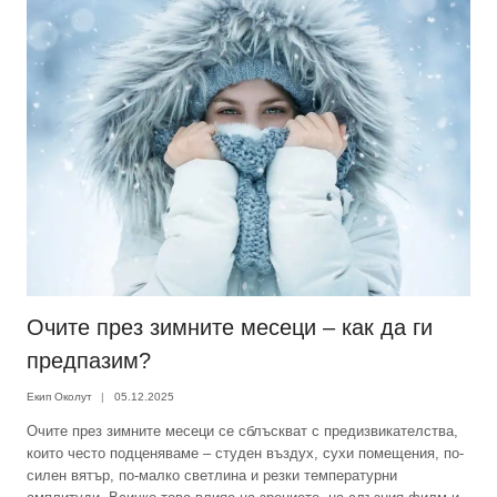
Очите през зимните месеци – как да ги
предпазим?
Екип Околут
05.12.2025
Очите през зимните месеци се сблъскват с предизвикателства,
които често подценяваме – студен въздух, сухи помещения, по-
силен вятър, по-малко светлина и резки температурни