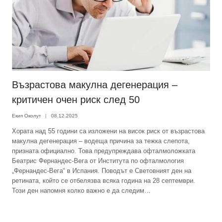
Възрастова макулна дегенерация –
критичен очен риск след 50
Екип Околут
08.12.2025
Хората над 55 години са изложени на висок риск от възрастова
макулна дегенерация – водеща причина за тежка слепота,
призната официално. Това предупреждава офталмоложката
Беатрис Фернандес-Вега от Института по офталмология
„Фернандес-Вега“ в Испания. Поводът е Световният ден на
ретината, който се отбелязва всяка година на 28 септември.
Този ден напомня колко важно е да следим…