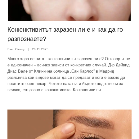
Конюнктивитът заразен ли е и как да го
разпознаете?
Екип Околут
26.11.2025
Много хора се питат: конюнктивитът заразен ли е? Отговорът не
е еднозначен – всичко зависи от конкретния случай. Д-р Дейвид
Диас Вале от Клинична болница „Сан Карлос“ в Мадрид
разяснява кои видове могат да се предават и кога е важно да
посетите очен лекар. Четете нататък и бъдете подготвени за
всичко, свързано с конюнктивита. Конюнктивитът…