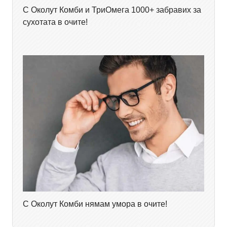
С Околут Комби и ТриОмега 1000+ забравих за
сухотата в очите!
С Околут Комби нямам умора в очите!