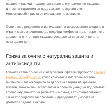
правилни навици, подходящо хранене и упражнения създава
цялостна стратегия за поддържане на здрави очи,
минимизирайки риска от влошаване на зрението.
Освен това редовното ограничаване на прекомерното гледане в
екрани може значително да подобри комфорта и дългосрочното
здраве на очите, като създава усещане за свежест и яснота
през целия ден.
Грижа за очите с натурална защита и
антиоксиданти
Грижата става по-лесна с натуралния офталмопротектор
Околут
®
Комби / Ocolut
Combi
, който комбинира висококачествени
пигменти и антиоксиданти за цялостна защита на зрението.
Лутеин, зеаксантин, астаксантин и проантоцианидин подпомагат
кръвоснабдяването на ретината и мозъка, като същевременно
забавят процесите на стареене и преодоляват умората от
дългото гледане в екрани.