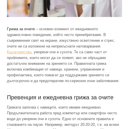
Грижа за очите
– основен елемент от ежедневното
здравословно поведение, който често пренебрегваме. В
съвременния свят на екрани, изкуствено осветление и стрес,
очите ни са изложени на непрекъснати натоварвания.
Късогледство
, уморени очи и сухота. Те са само част от
проблемите, които могат да се появят, ако не обръщаме
достатъчно внимание на зрението си. Правилната грижа
включва комбинация от навици, хранене, упражнения и
профилактика, които помагат да поддържаме зрението си
дългосрочно и да предотвратим по-сериозни очни заболявания.
Превенция и ежедневна грижа за очите
Грижата започва с навиците, които имаме ежедневно.
Продължителната работа пред компютър или смартфон често
води до уморени очи и сухота. Едно от основните правила е
спазването на паузи. Например, методът 20-20-20, т.е. на всеки