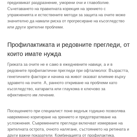
предизвикат раздразнение, уморени очи и главоболие.
Съчетаването на правилната корекция на зрението с
упражненията и естествените методи за защита на очите може
значително да намали риска от прогресиране на късогледство
или други зрителни проблеми.
Профилактиката и редовните прегледи, от
които имате нужда
Грижата за очите не е само в ежедневните навици, а и в
редовните профилактични прегледи при офталмолог. Възрастта,
генетичните фактори и начина на живот оказват влияние върху
здравето на очите. А, ранното откриване на проблеми като
късогледство, катаракта или глаукома е ключово за
ефективното им лечение.
Посещението при специалист поне веднъж годишно позволява
навременно коригиране на зрението и предотвратяване на
усложнения. Съвременните прегледи включват измерване на
зрителната острота, очното налягане, състоянието на ретината и
други важни показатели. Комбинацията от профилактика,