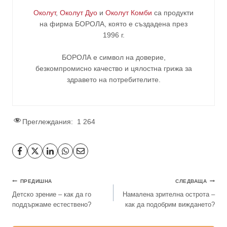
Околут
,
Околут Дуо
и
Околут Комби
са продукти
на фирма
БОРОЛА
, която е създадена през
1996 г.
БОРОЛА е символ на доверие,
безкомпромисно качество и цялостна грижа за
здравето на потребителите
.
Преглеждания:
1 264
ПРЕДИШНА
СЛЕДВАЩА
Детско зрение – как да го
Намалена зрителна острота –
поддържаме естествено?
как да подобрим виждането?