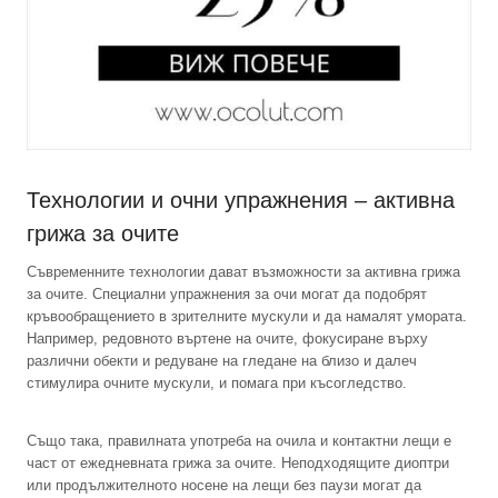
Технологии и очни упражнения – активна
грижа за очите
Съвременните технологии дават възможности за активна грижа
за очите. Специални упражнения за очи могат да подобрят
кръвообращението в зрителните мускули и да намалят умората.
Например, редовното въртене на очите, фокусиране върху
различни обекти и редуване на гледане на близо и далеч
стимулира очните мускули, и помага при късогледство.
Също така, правилната употреба на очила и контактни лещи е
част от ежедневната грижа за очите. Неподходящите диоптри
или продължителното носене на лещи без паузи могат да