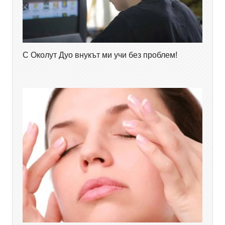
С Околут Дуо внукът ми учи без проблем!