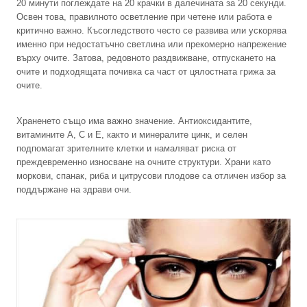
20 минути поглеждате на 20 крачки в далечината за 20 секунди.
Освен това, правилното осветление при четене или работа е
критично важно. Късогледството често се развива или ускорява
именно при недостатъчно светлина или прекомерно напрежение
върху очите. Затова, редовното раздвижване, отпускането на
очите и подходящата почивка са част от цялостната грижа за
очите.
Храненето също има важно значение. Антиоксидантите,
витамините A, C и E, както и минералите цинк, и селен
подпомагат зрителните клетки и намаляват риска от
преждевременно износване на очните структури. Храни като
моркови, спанак, риба и цитрусови плодове са отличен избор за
поддържане на здрави очи.