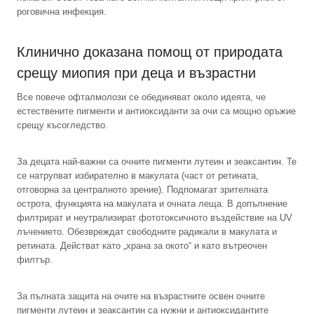
роговична инфекция.
Клинично доказана помощ от природата
срещу миопия при деца и възрастни
Все повече офталмолози се обединяват около идеята, че
естествените пигменти и антиоксиданти за очи са мощно оръжие
срещу късогледство.
За децата най-важни са очните пигменти лутеин и зеаксантин. Те
се натрупват избирателно в макулата (част от ретината,
отговорна за централното зрение). Подпомагат зрителната
острота, функцията на макулата и очната леща. В допълнение
филтрират и неутрализират фототоксичното въздействие на UV
лъчението. Обезвреждат свободните радикали в макулата и
ретината. Действат като „храна за окото“ и като вътреочен
филтър.
За пълната защита на очите на възрастните освен очните
пигменти лутеин и зеаксантин са нужни и антиоксидантите