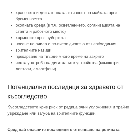
храненето и двигателната активност на майката през
бременността
околната среда (в т.ч. осветлението, организацията на
стаята и работното място)
хормоните през пубертета
носене на очила с по-висок диоптър от необходимия
зрителните навици
прекарване на твърде много време на закрито
честа употреба на дигиталните устройства (компютри,
лаптопи, смартфони)
Потенциални последици за здравето от
късогледство
Късогледството крие риск от редица очни усложнения и трайно
увреждане или загуба на зрителните функции.
Сред най-опасните последици е отлепване на ретината.