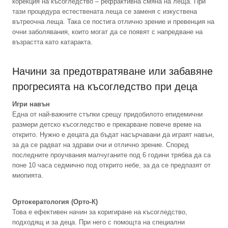
корекция на късогледство – рефрактивна смяна на леща. При
тази процедура естествената леща се заменя с изкуствена
вътреочна леща. Така се постига отлично зрение и превенция на
очни заболявания, които могат да се появят с напредване на
възрастта като катаракта.
Начини за предотвратяване или забавяне
прогресията на късогледство при деца
Игри навън
Една от най-важните стъпки срещу придобилото епидемични
размери детско късогледство е прекарване повече време на
открито. Нужно е децата да бъдат насърчавани да играят навън,
за да се радват на здрави очи и отлично зрение. Според
последните проучвания малчуганите под 6 години трябва да са
поне 10 часа седмично под открито небе, за да се предпазят от
миопията.
Ортокератология (Орто-К)
Това е ефективен начин за коригиране на късогледство,
подходящ и за деца. При него с помощта на специални