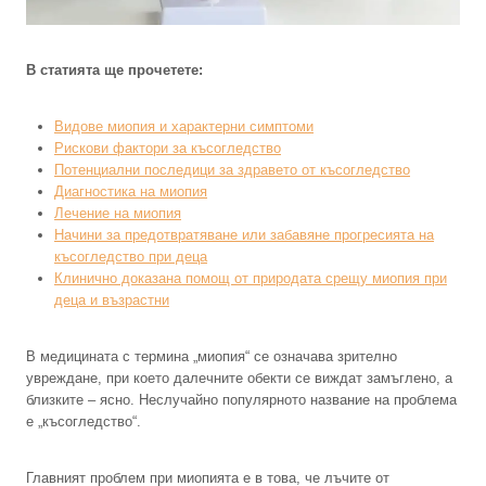
В статията ще прочетете:
Видове миопия и характерни симптоми
Рискови фактори за късогледство
Потенциални последици за здравето от късогледство
Диагностика на миопия
Лечение на миопия
Начини за предотвратяване или забавяне прогресията на
късогледство при деца
Клинично доказана помощ от природата срещу миопия при
деца и възрастни
В медицината с термина „миопия“ се означава зрително
увреждане, при което далечните обекти се виждат замъглено, а
близките – ясно. Неслучайно популярното название на проблема
е „късогледство“.
Главният проблем при миопията е в това, че лъчите от