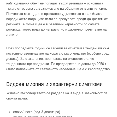
наблюдавания обект не попадат върху ретината – основната
тъкан, отговорна за възприемане на образите от външния свят.
Причината може да е в прекалено удължената очна ябълка,
поради което падащите лъчи се пречупват, преди да достигнат
ретината. А може и да е в различни неравности по самата
роговица, което води до неправилно и хаотично пречупване на
лъчите.
През последните години се забелязва отчетлива тенденция към
постоянно увеличаване на хората с късогледство (особено сред
децата). За съжаление, прогнозата на експертите е, че
тенденцията ще продължи. По предварителни данни до 2050 г.
близо половината от световното население ще е с късогледство.
Видове миопия и характерни симптоми
Условно късогледството се разделя на 3 вида в зависимост от
своята изява:
слабо/ниско (под 3 диоптъра)