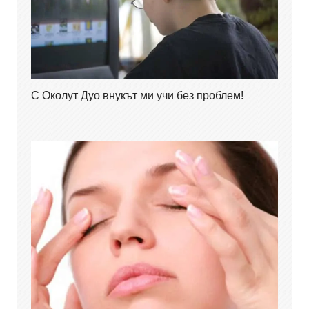
С Околут Дуо внукът ми учи без проблем!