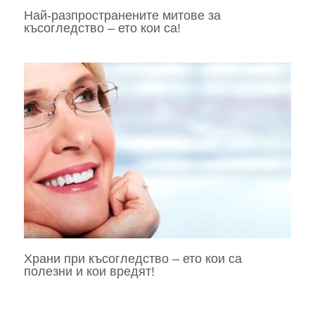
Най-разпространените митове за
късогледство – ето кои са!
Храни при късогледство – ето кои са
полезни и кои вредят!