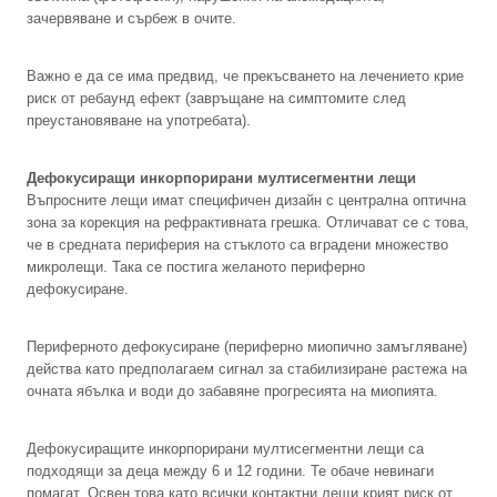
зачервяване и сърбеж в очите.
Важно е да се има предвид, че прекъсването на лечението крие
риск от ребаунд ефект (завръщане на симптомите след
преустановяване на употребата).
Дефокусиращи инкорпорирани мултисегментни лещи
Въпросните лещи имат специфичен дизайн с централна оптична
зона за корекция на рефрактивната грешка. Отличават се с това,
че в средната периферия на стъклото са вградени множество
микролещи. Така се постига желаното периферно
дефокусиране.
Периферното дефокусиране (периферно миопично замъгляване)
действа като предполагаем сигнал за стабилизиране растежа на
очната ябълка и води до забавяне прогресията на миопията.
Дефокусиращите инкорпорирани мултисегментни лещи са
подходящи за деца между 6 и 12 години. Те обаче невинаги
помагат. Освен това като всички контактни лещи крият риск от