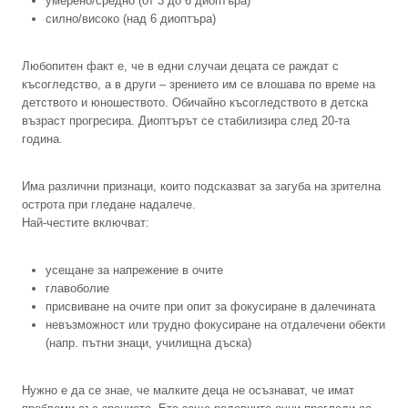
умерено/средно (от 3 до 6 диоптъра)
силно/високо (над 6 диоптъра)
Любопитен факт е, че в едни случаи децата се раждат с
късогледство, а в други – зрението им се влошава по време на
детството и юношеството. Обичайно късогледството в детска
възраст прогресира. Диоптърът се стабилизира след 20-та
година.
Има различни признаци, които подсказват за загуба на зрителна
острота при гледане надалече.
Най-честите включват:
усещане за напрежение в очите
главоболие
присвиване на очите при опит за фокусиране в далечината
невъзможност или трудно фокусиране на отдалечени обекти
(напр. пътни знаци, училищна дъска)
Нужно е да се знае, че малките деца не осъзнават, че имат