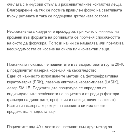
очилата с минусови стъкла и разсейвателните контактни лещи.
Благодарение на тях се постига правилен фокус на светлината
върху ретината и така се подобрява зрителната острота.
Рефрактивната хирургия е процедура, при която с минимални
промени във формата на роговицата се променя способността
на окото да фокусира. По този начин се намалява или премахва
необходимостта от носене на очила или контактни лещи.
Практиката показва, че пациентите във възрастовата група 20-40
г. предпочитат лазерна корекция на късогледство.
Едни от най-често използваните методи са фоторефрактивна
кератометрия (PRK), лазерна епителна кератомилеза (LASIK),
лазер SMILE. Подходящата процедура се определя от
индивидуалните особености на пациента и от редица фактори
(размера на диоптрите, професия и навици, начин на живот).
Всеки тип лазерна корекция на зрението си има своите
предимства и недостатъци.
Пациентите над 40 г. често се насочват към друг метод за