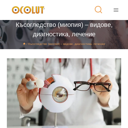
Късогледство (миопия) – видове,
диагностика, лечение
/
Късогледство (миопия) – видове, диагностика, лечение