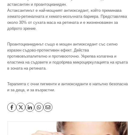
астаксантин и проантоцианидин.
Астаксантинът е най-мощният антиоксидант, който преминава
хемато-ретиналната и хемато-мозъчната бариера. Представлява
около 30% от сухата маса на ретината и е жизненоважен за
доброто зрение.
Проантоцианидинът също е мощен антиоксидант със силно
изразен съдово-протективен ефект. Действа
противовъзпалително и противооточно. Укрепва колагена и
еластина на съдовете и подобрява микроциркулацията на кръвта
в зоната на ретината.
Терапията с очни пигменти и антиоксиданти е напълно безопасна
и за деца, и за възрастни.