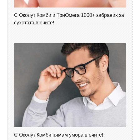
С Околут Комби и ТриОмега 1000+ забравих за
сухотата в очите!
С Околут Комби нямам умора в очите!