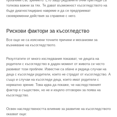
проблеми със зрението. Ето защо редовните очни прегледи са
толкова важни за тях. Те дават възможност късогледството на
бъде диагностицирано навреме и да се предприемат
своевременни действия за справяне с него.
Рискови фактори за късогледство
Все още не са изяснени точните причини и механизми за
възникване на късогледството.
Резултатите от много изследвания показват, че децата на
родители с късогледство в даден момент от живота си често
развиват този проблем. Известни са обаче и редица случаи на
деца с късогледи родители, които не страдат от късогледство. А
също и случаи на късогледи деца, които имат родители с
нормално зрение. Това идва да покаже, че наследственият
фактор е съществен, но не и изцяло отговорен за поява на
късогледство.
Освен наследствеността влияние за развитие на късогледството
оказват още: