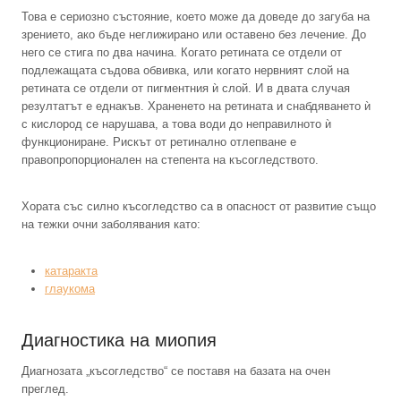
Това е сериозно състояние, което може да доведе до загуба на
зрението, ако бъде неглижирано или оставено без лечение. До
него се стига по два начина. Когато ретината се отдели от
подлежащата съдова обвивка, или когато нервният слой на
ретината се отдели от пигментния ѝ слой. И в двата случая
резултатът е еднакъв. Храненето на ретината и снабдяването ѝ
с кислород се нарушава, а това води до неправилното ѝ
функциониране. Рискът от ретинално отлепване е
правопропорционален на степента на късогледството.
Хората със силно късогледство са в опасност от развитие също
на тежки очни заболявания като:
катаракта
глаукома
Диагностика на миопия
Диагнозата „късогледство“ се поставя на базата на очен
преглед.