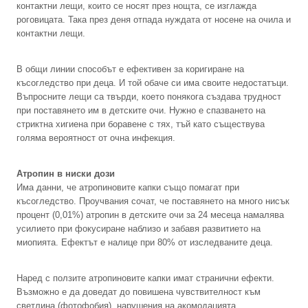
контактни лещи, които се носят през нощта, се изглажда
роговицата. Така през деня отпада нуждата от носене на очила и
контактни лещи.
В общи линии способът е ефективен за коригиране на
късогледство при деца. И той обаче си има своите недостатъци.
Въпросните лещи са твърди, което понякога създава трудност
при поставянето им в детските очи. Нужно е спазването на
стриктна хигиена при боравене с тях, тъй като съществува
голяма вероятност от очна инфекция.
Атропин в ниски дози
Има данни, че атропиновите капки също помагат при
късогледство. Проучвания сочат, че поставянето на много нисък
процент (0,01%) атропин в детските очи за 24 месеца намалява
усилието при фокусиране наблизо и забавя развитието на
миопията. Ефектът е налице при 80% от изследваните деца.
Наред с ползите атропиновите капки имат странични ефекти.
Възможно е да доведат до повишена чувствителност към
светлина (фотофобия), нарушения на акомодацията,