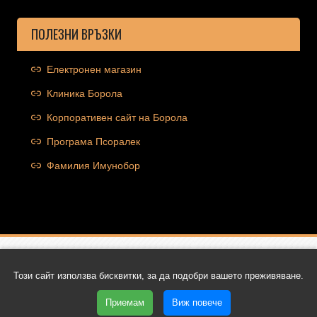
ПОЛЕЗНИ ВРЪЗКИ
Електронен магазин
Клиника Борола
Корпоративен сайт на Борола
Програма Псоралек
Фамилия Имунобор
Copyright © 2026 Ocolut.com | Всички права запазени | Уеб
Този сайт използва бисквитки, за да подобри вашето преживяване.
дизайн и SEO от Трибест
Приемам
Виж повече