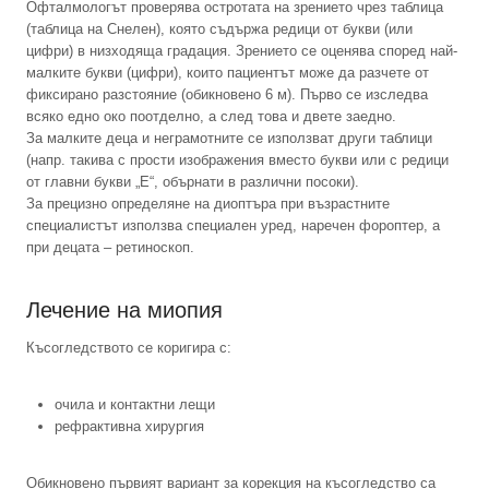
Офталмологът проверява остротата на зрението чрез таблица
(таблица на Снелен), която съдържа редици от букви (или
цифри) в низходяща градация. Зрението се оценява според най-
малките букви (цифри), които пациентът може да разчете от
фиксирано разстояние (обикновено 6 м). Първо се изследва
всяко едно око поотделно, а след това и двете заедно.
За малките деца и неграмотните се използват други таблици
(напр. такива с прости изображения вместо букви или с редици
от главни букви „Е“, обърнати в различни посоки).
За прецизно определяне на диоптъра при възрастните
специалистът използва специален уред, наречен фороптер, а
при децата – ретиноскоп.
Лечение на миопия
Късогледството се коригира с:
очила и контактни лещи
рефрактивна хирургия
Обикновено първият вариант за корекция на късогледство са