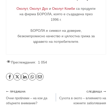
Околут
,
Околут Дуо
и
Околут Комби
са продукти
на фирма
БОРОЛА
, която е създадена през
1996 г.
БОРОЛА е символ на доверие,
безкомпромисно качество и цялостна грижа за
здравето на потребителите
.
Преглеждания:
1 054
ПРЕДИШНА
СЛЕДВАЩА
Очни проблеми – на кои да
Сухота в окото – влиянието на
обърнете внимание?
кожните заболявания