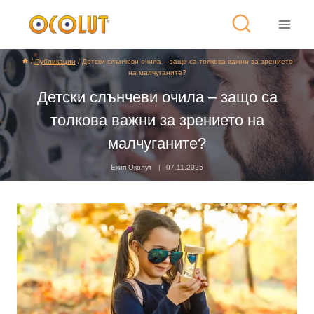
/
Публикации
/
Детски слънчеви очила – защо са толкова важни за зрението
на малчуганите?
Детски слънчеви очила – защо са
толкова важни за зрението на
малчуганите?
Екип Околут
07.11.2025