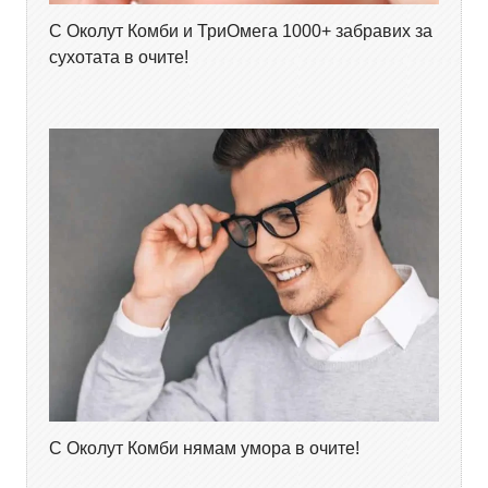
С Околут Комби и ТриОмега 1000+ забравих за
сухотата в очите!
С Околут Комби нямам умора в очите!