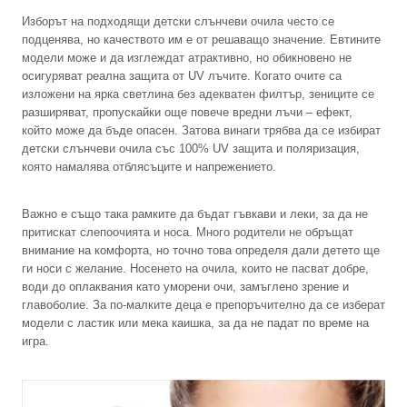
Изборът на подходящи детски слънчеви очила често се
подценява, но качеството им е от решаващо значение. Евтините
модели може и да изглеждат атрактивно, но обикновено не
осигуряват реална защита от UV лъчите. Когато очите са
изложени на ярка светлина без адекватен филтър, зениците се
разширяват, пропускайки още повече вредни лъчи – ефект,
който може да бъде опасен. Затова винаги трябва да се избират
детски слънчеви очила със 100% UV защита и поляризация,
която намалява отблясъците и напрежението.
Важно е също така рамките да бъдат гъвкави и леки, за да не
притискат слепоочията и носа. Много родители не обръщат
внимание на комфорта, но точно това определя дали детето ще
ги носи с желание. Носенето на очила, които не пасват добре,
води до оплаквания като уморени очи, замъглено зрение и
главоболие. За по-малките деца е препоръчително да се изберат
модели с ластик или мека каишка, за да не падат по време на
игра.