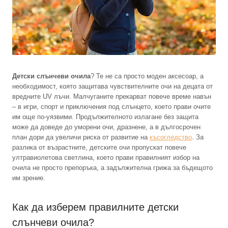
Детски слънчеви очила
? Те не са просто моден аксесоар, а
необходимост, която защитава чувствителните очи на децата от
вредните UV лъчи. Малчуганите прекарват повече време навън
– в игри, спорт и приключения под слънцето, което прави очите
им още по-уязвими. Продължителното излагане без защита
може да доведе до уморени очи, дразнене, а в дългосрочен
план дори да увеличи риска от развитие на
късогледство
. За
разлика от възрастните, детските очи пропускат повече
ултравиолетова светлина, което прави правилният избор на
очила не просто препоръка, а задължителна грижа за бъдещото
им зрение.
Как да изберем правилните детски
слънчеви очила?