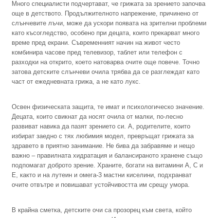
Много специалисти подчертават, че грижата за зрението започва
още в детството. Продължителното напрежение, причинено от
слънчевите лъчи, може да ускори появата на зрителни проблеми
като късогледство, особено при децата, които прекарват много
време пред екрани. Съвременният начин на живот често
комбинира часове пред телевизор, таблет или телефон с
разходки на открито, което натоварва очите още повече. Точно
затова детските слънчеви очила трябва да се разглеждат като
част от ежедневната грижа, а не като лукс.
Освен физическата защита, те имат и психологическо значение.
Децата, които свикнат да носят очила от малки, по-лесно
развиват навика да пазят зрението си. А, родителите, които
избират заедно с тях любимия модел, превръщат грижата за
здравето в приятно занимание. Не бива да забравяме и нещо
важно – правилната хидратация и балансираното хранене също
подпомагат доброто зрение. Храните, богати на витамини A, C и
E, както и на лутеин и омега-3 мастни киселини, подхранват
очите отвътре и повишават устойчивостта им срещу умора.
В крайна сметка, детските очи са прозорец към света, който