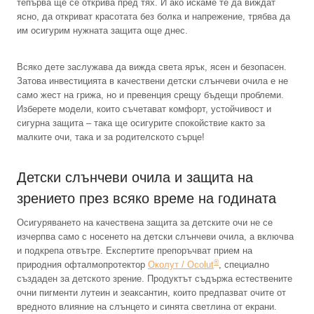
тепърва ще се открива пред тях. И ако искаме те да виждат
ясно, да откриват красотата без болка и напрежение, трябва да
им осигурим нужната защита още днес.
Всяко дете заслужава да вижда света ярък, ясен и безопасен.
Затова инвестицията в качествени детски слънчеви очила е не
само жест на грижа, но и превенция срещу бъдещи проблеми.
Изберете модели, които съчетават комфорт, устойчивост и
сигурна защита – така ще осигурите спокойствие както за
малките очи, така и за родителското сърце!
Детски слънчеви очила и защита на
зрението през всяко време на годината
Осигуряването на качествена защита за детските очи не се
изчерпва само с носенето на детски слънчеви очила, а включва
и подкрепа отвътре. Експертите препоръчват прием на
®
природния офталмопротектор
Околут / Ocolut
, специално
създаден за детското зрение. Продуктът съдържа естествените
очни пигменти лутеин и зеаксантин, които предпазват очите от
вредното влияние на слънцето и синята светлина от екрани.