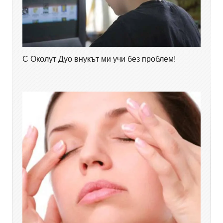
С Околут Дуо внукът ми учи без проблем!