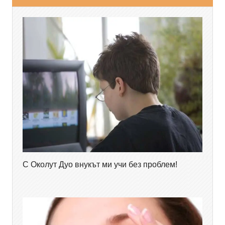
С Околут Дуо внукът ми учи без проблем!