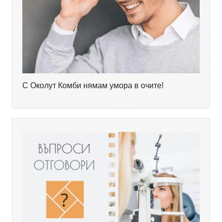
С Околут Комби нямам умора в очите!