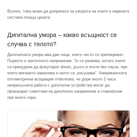
Всичко, това може да допринесе за умората на очите и нервната
система плаща цената.
Дигитална умора – какво всъщност се
случва с тялото?
Дигиталната умора има две лица, които често се припокриват.
Първото е зрителното напрежение. То се развива, когато очите
са принудени да фокусират близо, дълго и почти без пауза, при
което мигането намалява и окото се „изсушава“. Американската
оптометрична асоциация отбелязва, че дори около 2 часа
непрекъсната работа с дигитални устройства могат да
провокират симптоми на дигитално напрежение и главоболие
при много хора.