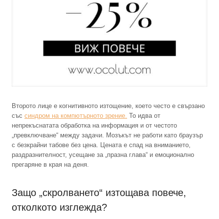
Второто лице е когнитивното изтощение, което често е свързано
със
синдром на компютърното зрение.
То идва от
непрекъснатата обработка на информация и от честото
„превключване“ между задачи. Мозъкът не работи като браузър
с безкрайни табове без цена. Цената е спад на вниманието,
раздразнителност, усещане за „празна глава“ и емоционално
прегаряне в края на деня.
Защо „скролването“ изтощава повече,
отколкото изглежда?