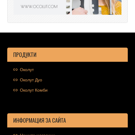
ПРОДУКТИ
Околут
Околут Дуо
Околут Комби
ИНФОРМАЦИЯ ЗА САЙТА