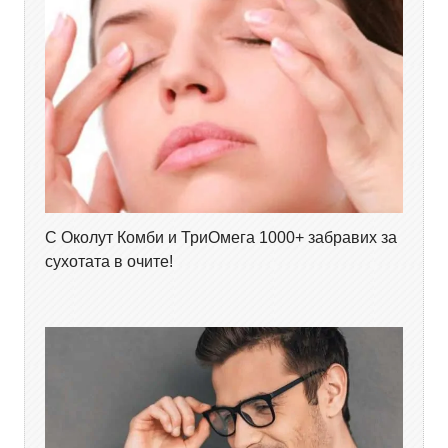
С Околут Комби и ТриОмега 1000+ забравих за
сухотата в очите!