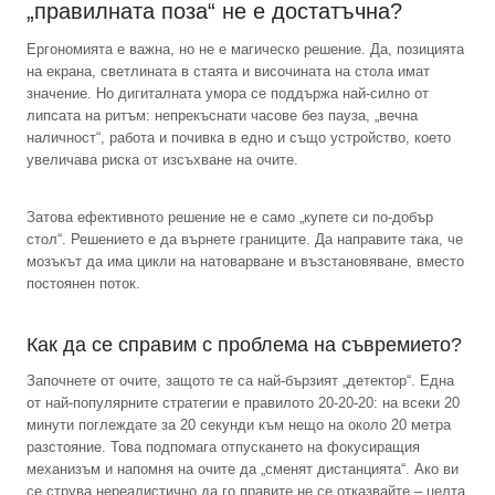
„правилната поза“ не е достатъчна?
Ергономията е важна, но не е магическо решение. Да, позицията
на екрана, светлината в стаята и височината на стола имат
значение. Но дигиталната умора се поддържа най-силно от
липсата на ритъм: непрекъснати часове без пауза, „вечна
наличност“, работа и почивка в едно и също устройство, което
увеличава риска от изсъхване на очите.
Затова ефективното решение не е само „купете си по-добър
стол“. Решението е да върнете границите. Да направите така, че
мозъкът да има цикли на натоварване и възстановяване, вместо
постоянен поток.
Как да се справим с проблема на съвремието?
Започнете от очите, защото те са най-бързият „детектор“. Една
от най-популярните стратегии е правилото 20-20-20: на всеки 20
минути поглеждате за 20 секунди към нещо на около 20 метра
разстояние. Това подпомага отпускането на фокусиращия
механизъм и напомня на очите да „сменят дистанцията“. Ако ви
се струва нереалистично да го правите не се отказвайте – целта