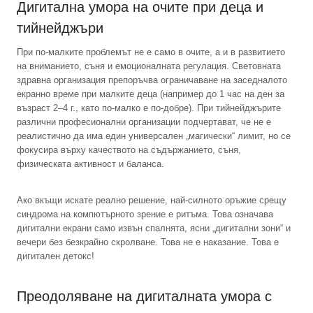
Дигитална умора на очите при деца и
тийнейджъри
При по-малките проблемът не е само в очите, а и в развитието
на вниманието, съня и емоционалната регулация. Световната
здравна организация препоръчва ограничаване на заседналото
екранно време при малките деца (например до 1 час на ден за
възраст 2–4 г., като по-малко е по-добре). При тийнейджърите
различни професионални организации подчертават, че не е
реалистично да има един универсален „магически“ лимит, но се
фокусира върху качеството на съдържанието, съня,
физическата активност и баланса.
Ако вкъщи искате реално решение, най-силното оръжие срещу
синдрома на компютърното зрение е ритъма. Това означава
дигитални екрани само извън спалнята, ясни „дигитални зони“ и
вечери без безкрайно скролване. Това не е наказание. Това е
дигитален детокс!
Преодоляване на дигиталната умора с