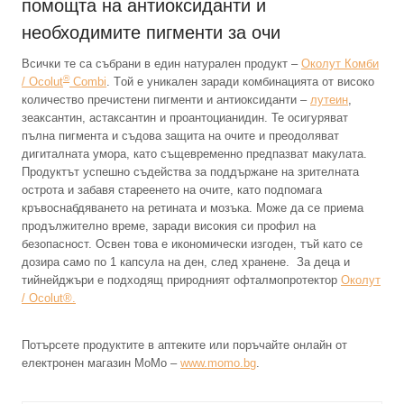
помощта на антиоксиданти и
необходимите пигменти за очи
Всички те са събрани в един натурален продукт –
Околут Комби
®
/ Ocolut
Combi
. Tой е уникален заради комбинацията от високо
количество пречистени пигменти и антиоксиданти –
лутеин
,
зеаксантин, астаксантин и проантоцианидин. Те осигуряват
пълна пигмента и съдова защита на очите и преодоляват
дигиталната умора, като същевременно предпазват макулата.
Продуктът успешно съдейства за поддържане на зрителната
острота и забавя стареенето на очите, като подпомага
кръвоснабдяването на ретината и мозъка. Може да се приема
продължително време, заради високия си профил на
безопасност. Освен това е икономически изгоден, тъй като се
дозира само по 1 капсула на ден, след хранене. За деца и
тийнейджъри е подходящ природният офталмопротектор
Околут
/ Ocolut®.
Потърсете продуктите в аптеките или поръчайте онлайн от
електронен магазин МоМо –
www.momo.bg
.