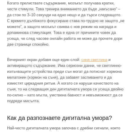
Когато прелиствате съдържание, мозъкът получава кратки,
чести стимули. Това тренира вниманието да бъде „накъсано“ –
да стои по 3–10 секунди на едно нещо и да търси следващото.
С времето дълбокото фокусиране става по-трудно не защото „не
можете“, а защото мозъкът свиква с нов режим на награда и
допаминова стимулация. Това е една от причините човек да
усеща, че след часове онлайн работа не може да прочете дори
две страници спокойно.
Вечерният екран добавя още един слой:
синя светлина
и
активиращото съдържание. Има сериозни данни, че светлинно-
излъчващите устройства преди сън могат да потиснат хормона
мелатонин (хормон на съня), да забавят заспиването и да
изместят циркадния ритъм. А когато се наруши качеството на
съня, то на следващия ден дигиталната умора се усеща двойно
по-силно – като мъгла, умствена бавност и невъзможност да се
подреди мисълта.
Как да разпознаете дигитална умора?
Най-често дигиталната умора започва с дребни сигнали, които