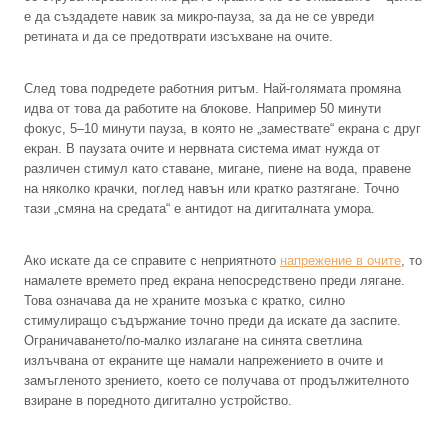
е да създадете навик за микро-пауза, за да не се увреди
ретината и да се предотврати изсъхване на очите.
След това подредете работния ритъм. Най-голямата промяна
идва от това да работите на блокове. Например 50 минути
фокус, 5–10 минути пауза, в която не „замествате“ екрана с друг
екран. В паузата очите и нервната система имат нужда от
различен стимул като ставане, мигане, пиене на вода, правене
на няколко крачки, поглед навън или кратко разтягане. Точно
тази „смяна на средата“ е антидот на дигиталната умора.
Ако искате да се справите с неприятното
напрежение в очите
, то
намалете времето пред екрана непосредствено преди лягане.
Това означава да не храните мозъка с кратко, силно
стимулиращо съдържание точно преди да искате да заспите.
Ограничаването/по-малко излагане на синята светлина
излъчвана от екраните ще намали напрежението в очите и
замъгленото зрението, което се получава от продължителното
взиране в поредното дигитално устройство.