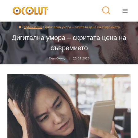
/
Публикации
/
Дигитална умора – скритата цена на съвремието
Дигитална умора – скритата цена на
съвремието
Екип Околут
25.02.2026