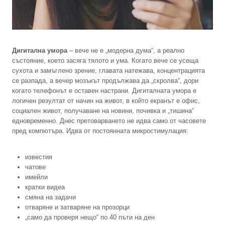
Дигитална умора
– вече не е „модерна дума“, а реално
състояние, което засяга тялото и ума. Когато вече се усеща
сухота и замъглено зрение, главата натежава, концентрацията
се разпада, а вечер мозъкът продължава да „скролва“, дори
когато телефонът е оставен настрани. Дигиталната умора е
логичен резултат от начин на живот, в който екранът е офис,
социален живот, получаване на новини, почивка и „тишина“
едновременно. Днес претоварването не идва само от часовете
пред компютъра. Идва от постоянната микростимулация:
известия
чатове
имейли
кратки видеа
смяна на задачи
отваряне и затваряне на прозорци
„само да проверя нещо“ по 40 пъти на ден