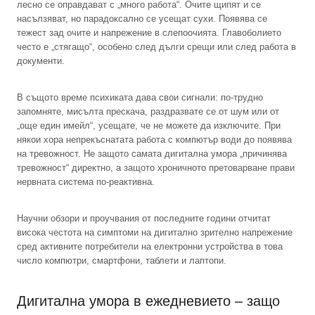
лесно се оправдават с „много работа“. Очите щипят и се
насълзяват, но парадоксално се усещат сухи. Появява се
тежест зад очите и напрежение в слепоочията. Главоболието
често е „стягащо“, особено след дълги срещи или след работа в
документи.
В същото време психиката дава свои сигнали: по-трудно
запомняте, мисълта прескача, раздразвате се от шум или от
„още един имейл“, усещате, че не можете да изключите. При
някои хора непрекъснатата работа с компютър води до появява
на тревожност. Не защото самата дигитална умора „причинява
тревожност“ директно, а защото хроничното претоварване прави
нервната система по-реактивна.
Научни обзори и проучвания от последните години отчитат
висока честота на симптоми на дигитално зрително напрежение
сред активните потребители на електронни устройства в това
число компютри, смартфони, таблети и лаптопи.
Дигитална умора в ежедневието – защо