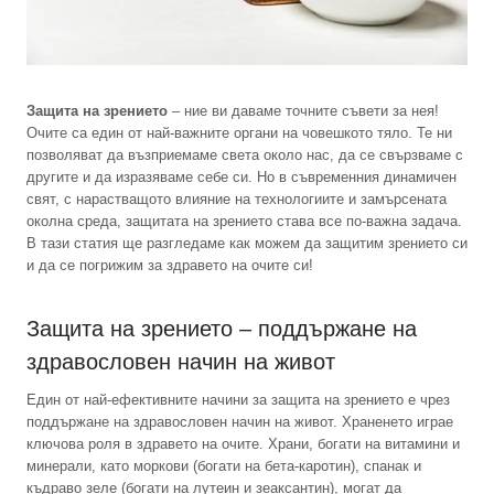
Защита на зрението
– ние ви даваме точните съвети за нея!
Очите са един от най-важните органи на човешкото тяло. Те ни
позволяват да възприемаме света около нас, да се свързваме с
другите и да изразяваме себе си. Но в съвременния динамичен
свят, с нарастващото влияние на технологиите и замърсената
околна среда, защитата на зрението става все по-важна задача.
В тази статия ще разгледаме как можем да защитим зрението си
и да се погрижим за здравето на очите си!
Защита на зрението – поддържане на
здравословен начин на живот
Един от най-ефективните начини за защита на зрението е чрез
поддържане на здравословен начин на живот. Храненето играе
ключова роля в здравето на очите. Храни, богати на витамини и
минерали, като моркови (богати на бета-каротин), спанак и
къдраво зеле (богати на лутеин и зеаксантин), могат да