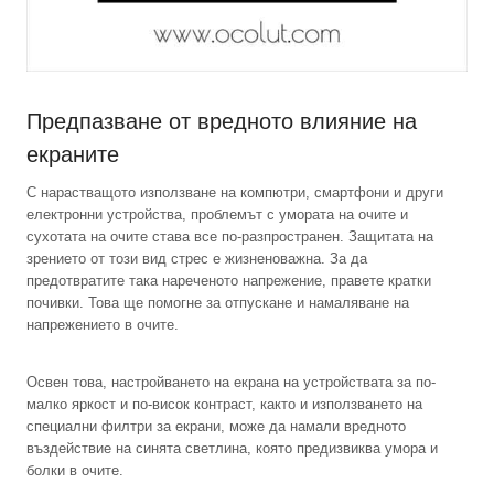
Предпазване от вредното влияние на
екраните
С нарастващото използване на компютри, смартфони и други
електронни устройства, проблемът с умората на очите и
сухотата на очите става все по-разпространен. Защитата на
зрението от този вид стрес е жизненоважна. За да
предотвратите така нареченото напрежение, правете кратки
почивки. Това ще помогне за отпускане и намаляване на
напрежението в очите.
Освен това, настройването на екрана на устройствата за по-
малко яркост и по-висок контраст, както и използването на
специални филтри за екрани, може да намали вредното
въздействие на синята светлина, която предизвиква умора и
болки в очите.