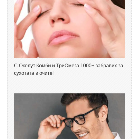
С Околут Комби и ТриОмега 1000+ забравих за
сухотата в очите!