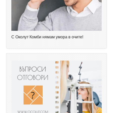
С Околут Комби нямам умора в очите!