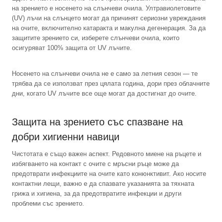
на зрението е носенето на слънчеви очила. Ултравиолетовите
(UV) лъчи на слънцето могат да причинят сериозни увреждания
на очите, включително катаракта и макулна дегенерация. За да
защитите зрението си, изберете слънчеви очила, които
осигуряват 100% защита от UV лъчите.
Носенето на слънчеви очила не е само за летния сезон — те
трябва да се използват през цялата година, дори през облачните
дни, когато UV лъчите все още могат да достигнат до очите.
Защита на зрението със спазване на
добри хигиенни навици
Чистотата е също важен аспект. Редовното миене на ръцете и
избягването на контакт с очите с мръсни ръце може да
предотврати инфекциите на очите като конюнктивит. Ако носите
контактни лещи, важно е да спазвате указанията за тяхната
грижа и хигиена, за да предотвратите инфекции и други
проблеми със зрението.