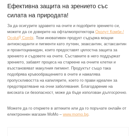
Ефективна защита на зрението със
силата на природата!
За да осигурите здравето на очите и подобрите зрението си,
можете да се доверите на офталмопротектора
Околут Комби /
®
Ocolut
Combi
. Този иновативен продукт съдържа мощни
антиоксиданти и пигменти като лутеин, зеаксантин, астаксантин
и проантоцианидин, които предоставят цялостна защита за
зрението и съдовете на очите. Съставките в него поддържат
зрението, забавят процеса на стареене на очните клетки и
възстановяват макулния пигмент. Продуктът също така
подобрява кръвообращението в очите и намалява
пропускливостта на капилярите, което го прави идеален за
предотвратяване на очни заболявания. Благодарение на
високата си безопасност, може да бъде използван дългосрочно.
Можете да го откриете в аптеките или да го поръчате онлайн от
електроннен магазин MoMo –
www.momo.bg
.