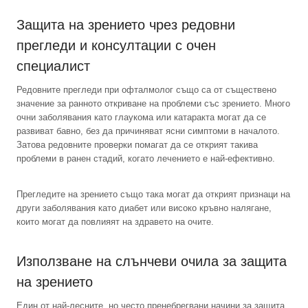
Защита на зрението чрез редовни
прегледи и консултации с очен
специалист
Редовните прегледи при офталмолог също са от съществено
значение за ранното откриване на проблеми със зрението. Много
очни заболявания като глаукома или катаракта могат да се
развиват бавно, без да причиняват ясни симптоми в началото.
Затова редовните проверки помагат да се открият такива
проблеми в ранен стадий, когато лечението е най-ефективно.
Прегледите на зрението също така могат да открият признаци на
други заболявания като диабет или високо кръвно налягане,
които могат да повлияят на здравето на очите.
Използване на слънчеви очила за защита
на зрението
Един от най-лесните, но често пренебрегвани начини за защита