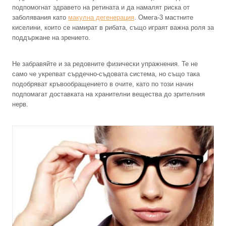
подпомогнат здравето на ретината и да намалят риска от
заболявания като
макулна дегенерация
. Омега-3 мастните
киселини, които се намират в рибата, също играят важна роля за
поддържане на зрението.
Не забравяйте и за редовните физически упражнения. Те не
само че укрепват сърдечно-съдовата система, но също така
подобряват кръвообращението в очите, като по този начин
подпомагат доставката на хранителни вещества до зрителния
нерв.