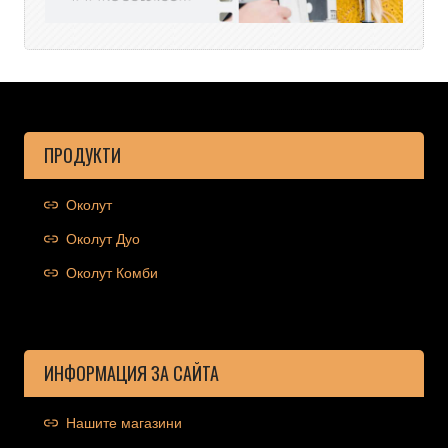
ПРОДУКТИ
Околут
Околут Дуо
Околут Комби
ИНФОРМАЦИЯ ЗА САЙТА
Нашите магазини