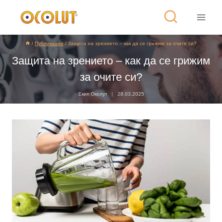
/
Публикации
/
Защита на зрението – как да се грижим за очите си?
Защита на зрението – как да се грижим
за очите си?
Екип Околут
28.03.2025