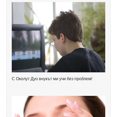
С Околут Дуо внукът ми учи без проблем!