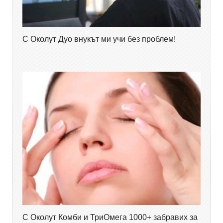
С Околут Дуо внукът ми учи без проблем!
С Околут Комби и ТриОмега 1000+ забравих за