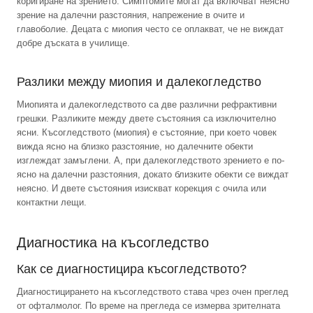
коригиране на зрението. Симптомите могат да включват неясно
зрение на далечни разстояния, напрежение в очите и
главоболие. Децата с миопия често се оплакват, че не виждат
добре дъската в училище.
Разлики между миопия и далекогледство
Миопията и далекогледството са две различни рефрактивни
грешки. Разликите между двете състояния са изключително
ясни. Късогледството (миопия) е състояние, при което човек
вижда ясно на близко разстояние, но далечните обекти
изглеждат замъглени. А, при далекогледството зрението е по-
ясно на далечни разстояния, докато близките обекти се виждат
неясно. И двете състояния изискват корекция с очила или
контактни лещи.
Диагностика на късогледство
Как се диагностицира късогледството?
Диагностицирането на късогледството става чрез очен преглед
от офталмолог. По време на прегледа се измерва зрителната