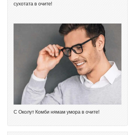
сухотата в очите!
С Околут Комби нямам умора в очите!