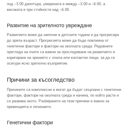
под –3.00 диоптъра, умерената е между –3.00 и –6.00, а
високата е при стойности над –6.00.
Развитие на зрителното увреждане
Развитието може да започне в детските години и да прогресира
до зряла възраст. Прогресията може да бъде повлияна от
генетични фактори и фактори на околната среда. Редовните
прегледи на очите са важни за проследяване на развитието и
коригиране на зрението с очила или контактни лещи, за да се
осигури ясно зрително възприятие.
Причини за късогледство
Причините са комплексни и могат да бъдат свързани с генетични
фактори, фактори на околната среда и начина, по който расте и
се развива окото. Разбирането на тези причини е важно за
превенцията и лечението.
Генетични фактори