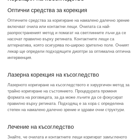
Оптични средства за корекция
Оптичните средства за коригиране на намалено далечно зрение
включват очила или контактни лещи. Очилата са най-
разпространеният метод и помагат на светлинните лъчи да се
насочат правилно върху ретината. Контактните лещи са
алтернатива, която осигурява по-широко зрително поле. Очният
лекар ще определи подходящите диоптри за оптимална оптична
интервенция.
Лазерна корекция на късогледство
Лазерното коригиране на късогледството е хирургичен метод за
трайно коригиране на състоянието. Процедурата променя
формата на роговицата, за да може лъчите да се фокусират
правилно върху ретината. Подходящ е за хора с определена
степен на намалено далечно зрение и здрави очни структури.
Лечение на късогледство
Знайте, че очилата и контактните лещи коригират замъгленото