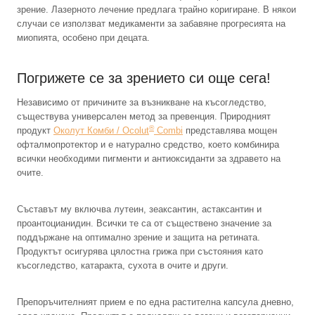
зрение. Лазерното лечение предлага трайно коригиране. В някои
случаи се използват медикаменти за забавяне прогресията на
миопията, особено при децата.
Погрижете се за зрението си още сега!
Независимо от причините за възникване на късогледство,
съществува универсален метод за превенция. Природният
®
продукт
Околут Комби / Ocolut
Combi
представлява мощен
офталмопротектор и е натурално средство, което комбинира
всички необходими пигменти и антиоксиданти за здравето на
очите.
Съставът му включва лутеин, зеаксантин, астаксантин и
проантоцианидин. Всички те са от съществено значение за
поддържане на оптимално зрение и защита на ретината.
Продуктът осигурява цялостна грижа при състояния като
късогледство, катаракта, сухота в очите и други.
Препоръчителният прием е по една растителна капсула дневно,