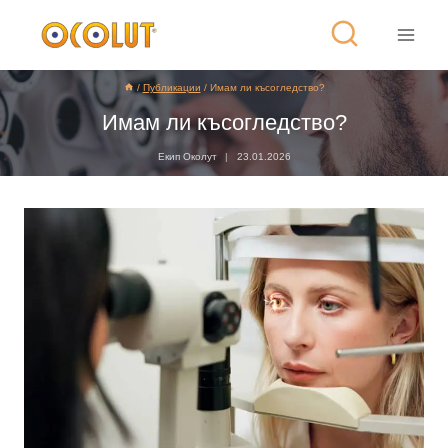
/
Публикации
/
Имам ли късогледство?
Имам ли късогледство?
Екип Околут
23.01.2026