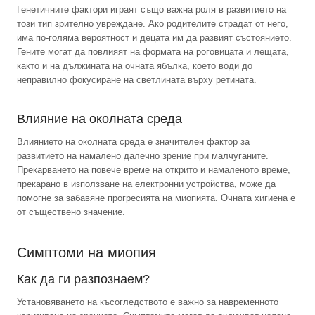
Генетичните фактори играят също важна роля в развитието на
този тип зрително увреждане. Ако родителите страдат от него,
има по-голяма вероятност и децата им да развият състоянието.
Гените могат да повлияят на формата на роговицата и лещата,
както и на дължината на очната ябълка, което води до
неправилно фокусиране на светлината върху ретината.
Влияние на околната среда
Влиянието на околната среда е значителен фактор за
развитието на намалено далечно зрение при малчуганите.
Прекарването на повече време на открито и намаленото време,
прекарано в използване на електронни устройства, може да
помогне за забавяне прогресията на миопията. Очната хигиена е
от съществено значение.
Симптоми на миопия
Как да ги разпознаем?
Установяването на късогледството е важно за навременното