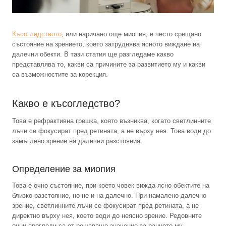
Късогледството
, или наричано още миопия, е често срещано
състояние на зрението, което затруднява ясното виждане на
далечни обекти. В тази статия ще разгледаме какво
представлява то, какви са причините за развитието му и какви
са възможностите за корекция.
Какво е късогледство?
Това е рефрактивна грешка, която възниква, когато светлинните
лъчи се фокусират пред ретината, а не върху нея. Това води до
замъглено зрение на далечни разстояния.
Определение за миопия
Това е очно състояние, при което човек вижда ясно обектите на
близко разстояние, но не и на далечно. При намалено далечно
зрение, светлинните лъчи се фокусират пред ретината, а не
директно върху нея, което води до неясно зрение. Редовните
очни прегледи са от решаващо значение за ранното му