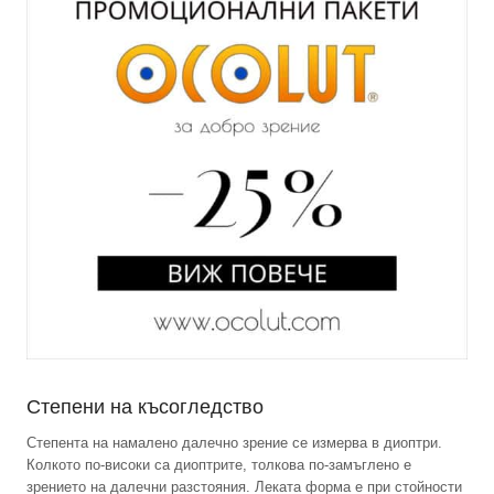
Степени на късогледство
Степента на намалено далечно зрение се измерва в диоптри.
Колкото по-високи са диоптрите, толкова по-замъглено е
зрението на далечни разстояния. Леката форма е при стойности