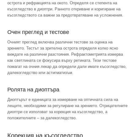
острота и рефракцията на окото. Определя се степента на
късогледство в диоптри. Ранното откриване и коригиране на
късогледството са важни за предотвратяване на усложнения.
Очен преглед и тестове
Очният преглед включва различни тестове за оценка на
зрението. Тестът за зрителна острота определя колко ясно
виждате на различни разстояния. Рефрактометрията измерва
как светлината се фокусира върху ретината. Тези тестове
помагат на очния лекар да определи дали имате късогледство,
далекогледство или астигматизъм.
Ролята на диоптъра
Диоптърът е единицата за измерване на оптичната сила на
лещите, необходими за регулиране на зрението. Отрицателните
диоптри се използват за корекция на късогледство, а
положителните – за далекогледство.
Корекция на късогледство