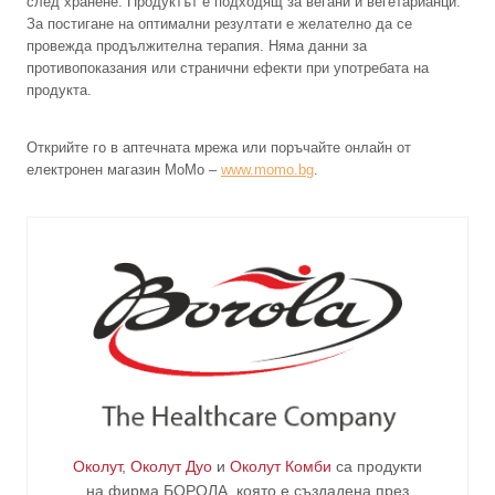
след хранене. Продуктът е подходящ за вегани и вегетарианци.
За постигане на оптимални резултати е желателно да се
провежда продължителна терапия. Няма данни за
противопоказания или странични ефекти при употребата на
продукта.
Открийте го в аптечната мрежа или поръчайте онлайн от
електронен магазин MoMo –
www.momo.bg
.
Околут
,
Околут Дуо
и
Околут Комби
са продукти
на фирма
БОРОЛА
, която е създадена през