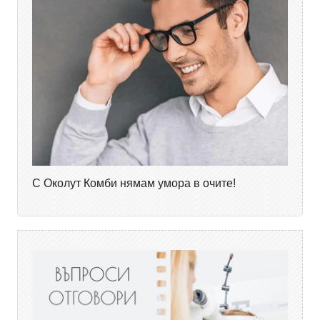
С Околут Комби нямам умора в очите!