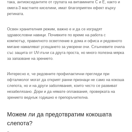
така, антиоксидантите от групата на витамините C и E, както и
омега-3 мастните киселини, имат благоприятен ефект върху
ретината.
Освен хранителния режим, важно е и да се изградят
здравословни навици. Почивките по време на работа с
компютър, правилното осветление в дома и офиса и редовното
мигане намаляват усещането за уморени очи. Слънчевите очила
със защита от UV-лъчи са друга проста, но много полезна мярка
за запазване на зрението.
Интересно е, че редовните профилактични прегледи при
офталмолог могат да открият ранни признаци не само на кокоша
слепота, но и на други заболявания, които често се развиват
незабелязано. Дори и да нямате оплаквания, проверката на
зрението веднъж годишно е препоръчителна.
Можем ли да предотвратим кокошата
слепота?