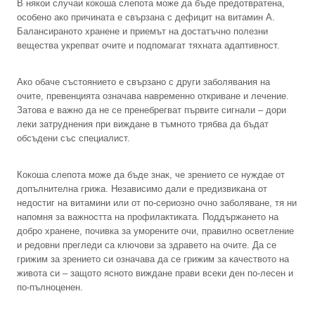
В някои случаи кокоша слепота може да бъде предотвратена,
особено ако причината е свързана с дефицит на витамин А.
Балансираното хранене и приемът на достатъчно полезни
вещества укрепват очите и подпомагат тяхната адаптивност.
Ако обаче състоянието е свързано с други заболявания на
очите, превенцията означава навременно откриване и лечение.
Затова е важно да не се пренебрегват първите сигнали – дори
леки затруднения при виждане в тъмното трябва да бъдат
обсъдени със специалист.
Кокоша слепота може да бъде знак, че зрението се нуждае от
допълнителна грижа. Независимо дали е предизвикана от
недостиг на витамини или от по-сериозно очно заболяване, тя ни
напомня за важността на профилактиката. Поддържането на
добро хранене, почивка за уморените очи, правилно осветление
и редовни прегледи са ключови за здравето на очите. Да се
грижим за зрението си означава да се грижим за качеството на
живота си – защото ясното виждане прави всеки ден по-лесен и
по-пълноценен.