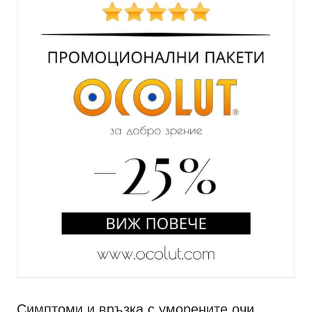
Симптоми и връзка с уморените очи