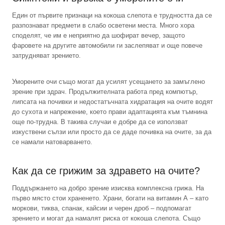
Един от първите признаци на кокоша слепота е трудността да се
разпознават предмети в слабо осветени места. Много хора
споделят, че им е неприятно да шофират вечер, защото
фаровете на другите автомобили ги заслепяват и още повече
затрудняват зрението.
Уморените очи също могат да усилят усещането за замъглено
зрение при здрач. Продължителната работа пред компютър,
липсата на почивки и недостатъчната хидратация на очите водят
до сухота и напрежение, което прави адаптацията към тъмнина
още по-трудна. В такива случаи е добре да се използват
изкуствени сълзи или просто да се даде почивка на очите, за да
се намали натоварването.
Как да се грижим за здравето на очите?
Поддържането на добро зрение изисква комплексна грижа. На
първо място стои храненето. Храни, богати на витамин А – като
моркови, тиква, спанак, кайсии и черен дроб – подпомагат
зрението и могат да намалят риска от кокоша слепота. Също