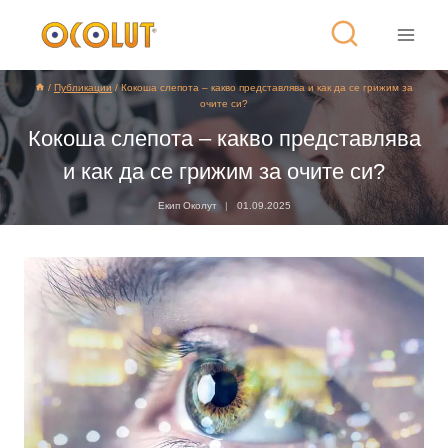
/
Публикации
/
Кокоша слепота – какво представлява и как да се грижим за
очите си?
Кокоша слепота – какво представлява
и как да се грижим за очите си?
Екип Околут
01.09.2025