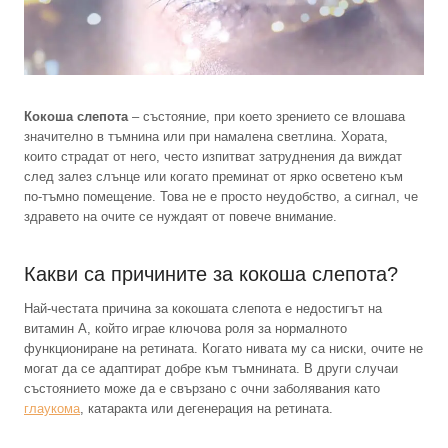
Кокоша слепота
– състояние, при което зрението се влошава
значително в тъмнина или при намалена светлина. Хората,
които страдат от него, често изпитват затруднения да виждат
след залез слънце или когато преминат от ярко осветено към
по-тъмно помещение. Това не е просто неудобство, а сигнал, че
здравето на очите се нуждаят от повече внимание.
Какви са причините за кокоша слепота?
Най-честата причина за кокошата слепота е недостигът на
витамин А, който играе ключова роля за нормалното
функциониране на ретината. Когато нивата му са ниски, очите не
могат да се адаптират добре към тъмнината. В други случаи
състоянието може да е свързано с очни заболявания като
глаукома
, катаракта или дегенерация на ретината.