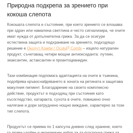
Природна подкрепа за зрението при
кокоша слепота
Кокошата слепота е състояние, при което зрението се влошава
при здрач или намалена светлина и често сигнализира, че очите
имат нужда от допълнителна грижа. За да се осигури
естествена защита и подхранване на зрението, подходящо
®
решение е
Околут Комби / Ocolut
Combi
– изцяло натурален
продукт, съчетаващ четири мощни антиоксиданта: лутеин,
зеаксантин, астаксантин и проантоцианидин.
Тази комбинация подпомага адаптацията на очите в тъмнина,
подобрява кръвоснабдяването в зоната на ретината и защитава
макулния пигмент. Благодарение на своето комплексно
действие, продуктът е подходящ при състояния като
късогледство, катаракта, сухота в очите, повишено очно
налягане и дори затруднено нощно виждане, характерно за този
тип слепота.
Продуктът се приема по 1 капсула дневно след хранене, което
го прави удобен и икономичен избор за дългосрочна грижа за