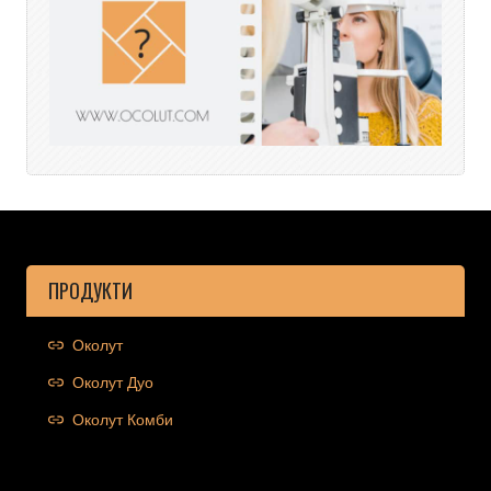
ПРОДУКТИ
Околут
Околут Дуо
Околут Комби