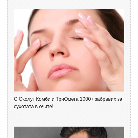
С Околут Комби и ТриОмега 1000+ забравих за
сухотата в очите!