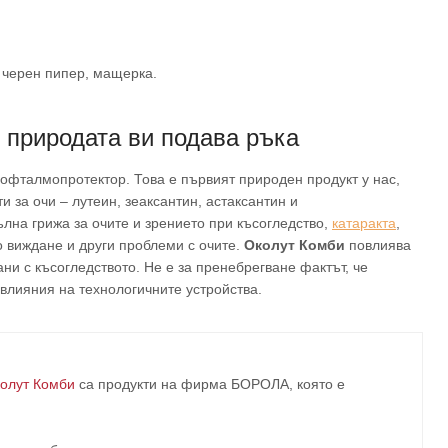
, черен пипер, мащерка.
 природата ви подава ръка
фталмопротектор. Това е първият природен продукт у нас,
 за очи – лутеин, зеаксантин, астаксантин и
лна грижа за очите и зрението при късогледство,
катаракта
,
о виждане и други проблеми с очите.
Околут Комби
повлиява
ни с късогледството. Не е за пренебрегване фактът, че
влияния на технологичните устройства.
олут Комби
са продукти на фирма
БОРОЛА
, която е