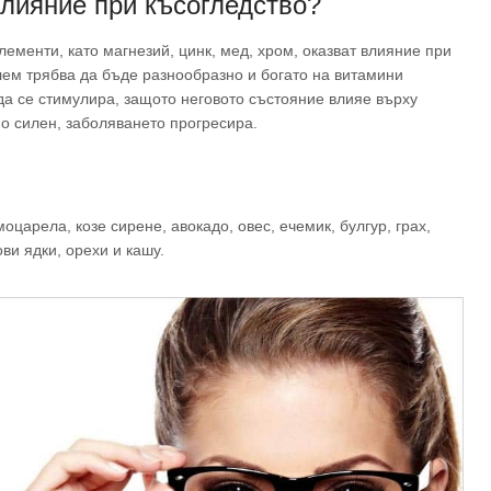
влияние при късогледство?
менти, като магнезий, цинк, мед, хром, оказват влияние при
лем трябва да бъде разнообразно и богато на витамини
да се стимулира, защото неговото състояние влияе върху
но силен, заболяването прогресира.
царела, козе сирене, авокадо, овес, ечемик, булгур, грах,
ви ядки, орехи и кашу.