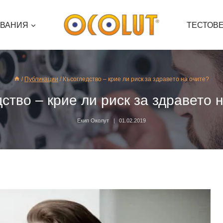
ЯВАНИЯ
ТЕСТОВ
/
Публикации
/
Късогледство – крие ли риск за здравето на очите?
ство – крие ли риск за здравето 
Екип Околут
01.02.2019