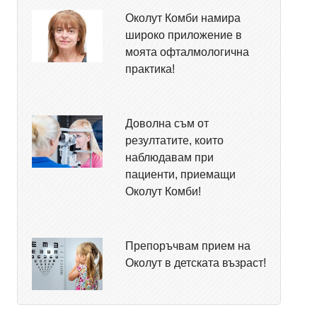
Околут Комби намира
широко приложение в
моята офталмологична
практика!
Доволна съм от
резултатите, които
наблюдавам при
пациенти, приемащи
Околут Комби!
Препоръчвам прием на
Околут в детската възраст!