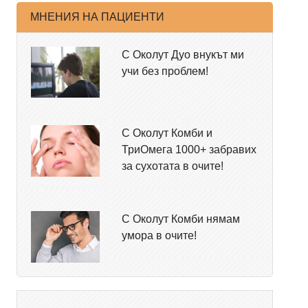
МНЕНИЯ НА ПАЦИЕНТИ
С Околут Дуо внукът ми
учи без проблем!
С Околут Комби и
ТриОмега 1000+ забравих
за сухотата в очите!
С Околут Комби нямам
умора в очите!