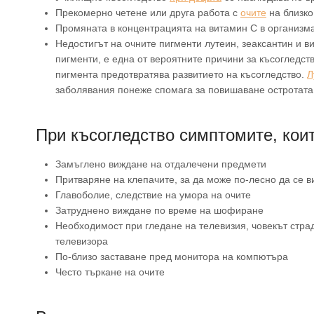
Прекомерно четене или друга работа с
очите
на близко
Промяната в концентрацията на витамин С в организма
Недостигът на очните пигменти лутеин, зеаксантин и в
пигменти, е една от вероятните причини за късогледст
пигмента предотвратява развитието на късогледство.
Л
заболявания понеже спомага за повишаване остротата
При късогледство симптомите, коит
Замъглено виждане на отдалечени предмети
Притваряне на клепачите, за да може по-лесно да се 
Главоболие, следствие на умора на очите
Затруднено виждане по време на шофиране
Необходимост при гледане на телевизия, човекът страд
телевизора
По-близо заставане пред монитора на компютъра
Често търкане на очите