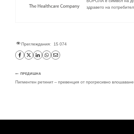
БОРОЛА е символ на до
здравето на потребител
Преглеждания:
15 074
ПРЕДИШНА
Пигментен ретинит – превенция от прогресивно влошаване