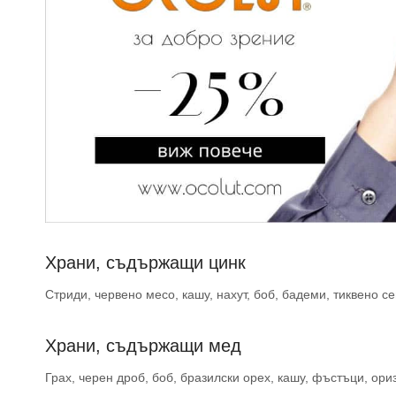
Храни, съдържащи цинк
Стриди, червено месо, кашу, нахут, боб, бадеми, тиквено с
Храни, съдържащи мед
Грах, черен дроб, боб, бразилски орех, кашу, фъстъци, ори