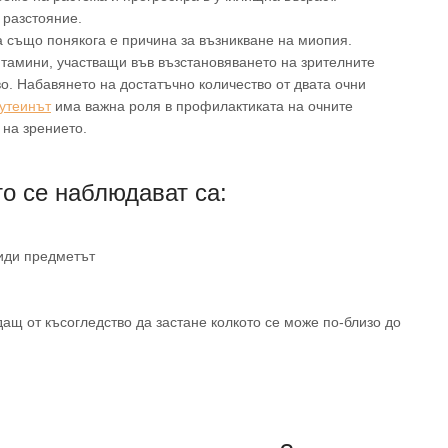
 разстояние.
 също понякога е причина за възникване на миопия.
итамини, участващи във възстановяването на зрителните
во. Набавянето на достатъчно количество от двата очни
утеинът
има важна роля в профилактиката на очните
 на зрението.
о се наблюдават са:
види предметът
ащ от късогледство да застане колкото се може по-близо до