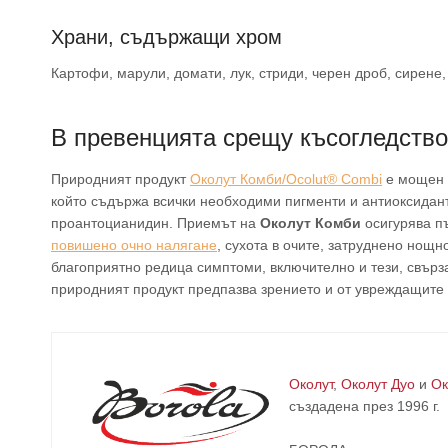
Храни, съдържащи хром
Картофи, марули, домати, лук, стриди, черен дроб, сирене
В превенцията срещу късогледство
Природният продукт
Околут Комби/Ocolut® Combi
е мощен о
който съдържа всички необходими пигменти и антиоксиданти
проантоцианидин. Приемът на
Околут Комби
осигурява пъ
повишено очно налягане
, сухота в очите, затруднено нощн
благоприятно редица симптоми, включително и тези, свърза
природният продукт предпазва зрението и от увреждащите 
Околут
,
Околут Дуо
и
Ок
създадена през 1996 г.