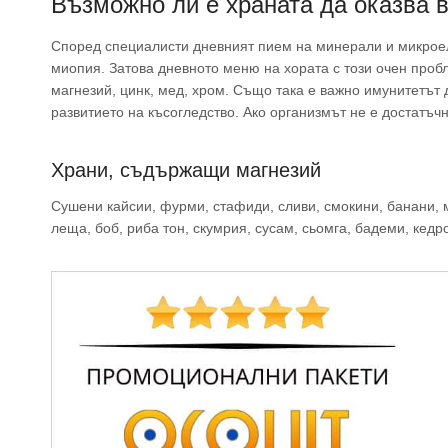
Възможно ли е храната да оказва 
Според специалисти дневният пием на минерали и микроеле
миопия. Затова дневното меню на хората с този очен проб
магнезий, цинк, мед, хром. Също така е важно имунитетът 
развитието на късогледство. Ако организмът не е достатъч
Храни, съдържащи магнезий
Сушени кайсии, фурми, стафиди, сливи, смокини, банани, мо
леща, боб, риба тон, скумрия, сусам, сьомга, бадеми, кедро