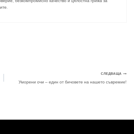
верие, безкомпромисно качество и цялостна грижа за
ите
.
СЛЕДВАЩА
Уморени очи – един от бичовете на нашето съвремие!