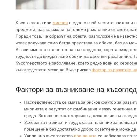
Късогледство или
миопия
е едно от най-честите зрителни 
предмети, разположени на голямо разстояние от окото, кат
Поради това, че образът на обекта, разположен на известн
човек получава само бегла представа за обекта, без да мо
В зависимост от степента на късогледство, хората виждат 
трудности да виждат ясно обекти на далечни разстояния. Т
Късогледството е заболяване, което рядко води до серио
късогледството може да бъде рисков
фактор за развитие н
Фактори за възникване на късоглед
Наследствеността се смята за рисков фактор за развит
миопията е резултат от комбинация между генетична 
среда. Затова не е категорично доказано, че късогледс
Условията на живот и труд оказват влияние за появат
помещение без достатъчно добро осветление може да 
Училищно късогледство
при децата
се наблюдава по вр