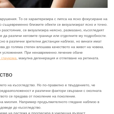
нарушения. То се характеризира с липса на ясно фокусиране на
о същевременно близките обекти се визуализират ясно и точно.
о разстояние, се визуализира неясно, размазано, късогледият
же да различи неговите граници или отделните му подробности.
ясно в различни зрителни дистанции наблизо, но винаги имат
ова до голяма степен влошава качеството на живот на човека.
зни усложнения. При ненавременно лечение обаче
а глаукома
, макулна дегенерация и отлепване на ретината.
ство
ието на късогледство. Но по-правилно е твърдението, че
предразположеност и различни фактори свързани с околната
твото се предава от поколение на поколение.
а на миопия. Например продължителното гледане наблизо в
доведе до късогледство.
еме на растежа и прогресира в училищна възраст.