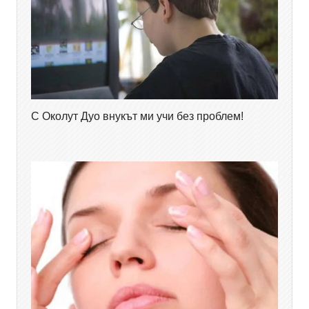
С Околут Дуо внукът ми учи без проблем!