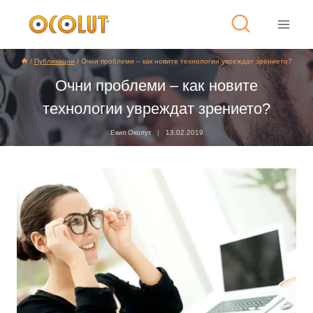
/
Публикации
/
Очни проблеми – как новите технологии увреждат зрението?
Очни проблеми – как новите
технологии увреждат зрението?
Екип Околут
13.02.2019