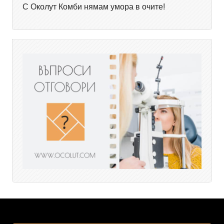
С Околут Комби нямам умора в очите!