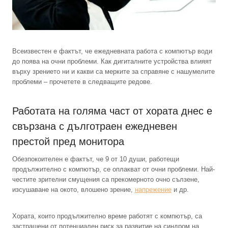
Всеизвестен е фактът, че ежедневната работа с компютър води
до поява на очни проблеми. Как дигиталните устройства влияят
върху зрението ни и какви са мерките за справяне с нашумелите
проблеми – прочетете в следващите редове.
Работата на голяма част от хората днес е
свързана с дълготраен ежедневен
престой пред монитора
Обезпокоителен е фактът, че 9 от 10 души, работещи
продължително с компютър, се оплакват от очни проблеми. Най-
честите зрителни смущения са прекомерното очно сълзене,
изсушаване на окото, влошено зрение,
напрежение
и др.
Хората, които продължително време работят с компютър, са
застрашени от потенциален риск за развитие на синдром на