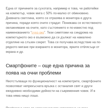
Една от причините за сухотата, например е това, че работейки
на компютър, човек мига с 50% по-малко от обикновено.
Дневната светлина, която се отразява в монитора е друга
причина, поради която очите страдат. Понижава се естественото
овлажняване на очите, като състоянието е по-известно под
наименованието “
сухо око
”. Тези симптоми на синдрома на
компютърното око е възможно да се дължат на намалено
отделяне на слъзен секрет. Това се получава вследствие на по-
рядкото мигане при взирането в монитора, ярките отблясъци от
екрана и др.
Смартфоните – още една причина за
поява на очни проблеми
Неотстъпващи по функционалност на компютрите, смартфоните
позволяват непрекъсната връзка с останалия свят и други
ежедневно необходими дейности на съвременния човек. И в
това няма нищо лошо.