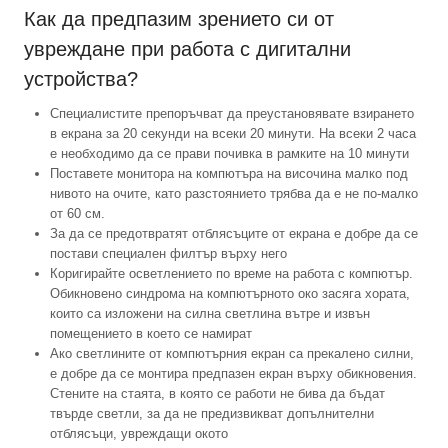
Как да предпазим зрението си от
увреждане при работа с дигитални
устройства?
Специалистите препоръчват да преустановявате взирането
в екрана за 20 секунди на всеки 20 минути. На всеки 2 часа
е необходимо да се прави почивка в рамките на 10 минути
Поставете монитора на компютъра на височина малко под
нивото на очите, като разстоянието трябва да е не по-малко
от 60 см.
За да се предотвратят отблясъците от екрана е добре да се
постави специален филтър върху него
Коригирайте осветлението по време на работа с компютър.
Обикновено синдрома на компютърното око засяга хората,
които са изложени на силна светлина вътре и извън
помещението в което се намират
Ако светлините от компютърния екран са прекалено силни,
е добре да се монтира предпазен екран върху обикновения.
Стените на стаята, в която се работи не бива да бъдат
твърде светли, за да не предизвикват допълнителни
отблясъци, увреждащи окото