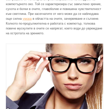
компютърното око. Той се характеризира със замъглено зрение,
сухота и болки в очите, главоболие и повишена чувствителност
към светлина. При засегнатите от него може да се наблюдава
още силна
умора
в областта на очите, зачервяване и сълзене.
Колкото по-продължителна е работата с компютър, толкова
повече мускулите в очите се напрягат, което води до увреждане
на остротата на зрението.