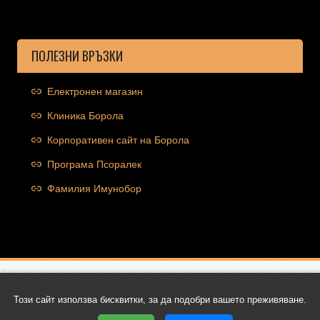
ПОЛЕЗНИ ВРЪЗКИ
Електронен магазин
Клиника Борола
Корпоративен сайт на Борола
Програма Псоралек
Фамилия Имунобор
Copyright © 2026 Ocolut.com | Всички права запазени | Уеб
Този сайт използва бисквитки, за да подобри вашето преживяване.
дизайн и SEO от Трибест