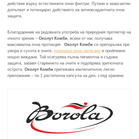
действие върху естествените очни филтри. Лутеин и зеаксантин
допълват и потенцират действието на антиоксидантната очна
защита.
Благодарение на редовната употреба на природния протектор на
очното зрение –
Околут Комби
, всеки от нас получава
максимална очна протекция .
Околут Комби
се препоръчва при
умора и сухота в очите,
повишено очно налягане
и проблемно
нощно виждане. Той осигурява пълна пигментна и съдова
защита, забавя стареенето на очите и подобрява зрителната
острота.
Околут Комби
притежава изключително лесно
приложение – по 1 растителна капсула на ден, след хранене.