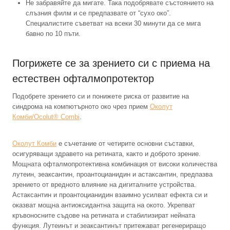
Не забравяйте да мигате. Така подобрявате състоянието на
слъзния филм и се предпазвате от “сухо око”.
Специалистите съветват на всеки 30 минути да се мига
бавно по 10 пъти.
Погрижете се за зрението си с приема на
естествен офталмопротектор
Подобрете зрението си и понижете риска от развитие на
синдрома на компютърното око чрез прием
Околут
Комби/Ocolut® Combi
.
Околут Комби
е съчетание от четирите основни съставки,
осигуряващи здравето на ретината, както и доброто зрение.
Мощната офталмопротективна комбинация от високи количества
лутеин, зеаксантин, проантоцианидин и астаксантин, предпазва
зрението от вредното влияние на дигиталните устройства.
Астаксантин и проантоцианидин взаимно усилват ефекта си и
оказват мощна антиоксидантна защита на окото. Укрепват
кръвоносните съдове на ретината и стабилизират нейната
функция. Лутеинът и зеаксантинът притежават регенериращо