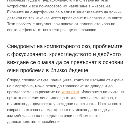
Проблемът идва от нерационалното използване на тези
устройства и все по-масовото им навлизане в живота ни.
Екраните на смартфоните са малки и забелязването на всички
детайли по тях изисква често присвиване и напрягане на очите.
Този проблем е актуален при повече от половината хора по
света и ефектът от него тепърва ще се проявява.
Синдромът на компютърното око, проблемите
с фокусирането, кривогледството и двойното
виждане се очаква да се превърнат в основни
очни проблеми в близко бъдеще
Според специалистите, радиацията, която се излъчва от екрана
на смартфона, може освен до главоболие да доведе и до
преждевременно развитие на
катаракта
. Излагането на очите на
пряката синя светлина, идваща от дисплея на смартфона, е
възможно да предизвика увреждане на ретината. Постоянното
взиране в екрана на смартфона е възможно да доведе до
задълбочаване на определени очни проблеми като
далекогледство и пресбиопия.