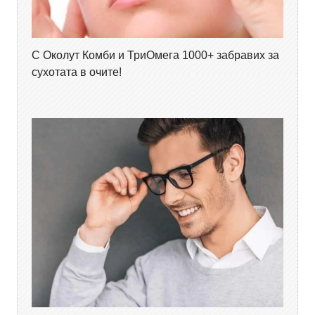
С Околут Комби и ТриОмега 1000+ забравих за
сухотата в очите!