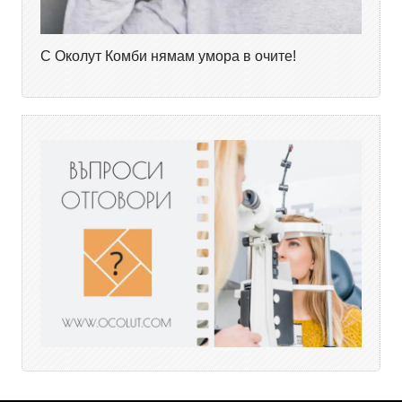
С Околут Комби нямам умора в очите!