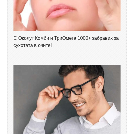
С Околут Комби и ТриОмега 1000+ забравих за
сухотата в очите!