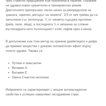
чрез стриктно придържане към назначената терапия, спазване
на здравословен хранителен и тренировъчен режим.
Диетолозите препоръчват лесен начин за разпределяне на
храната, наречен „методът на чинията“. 2/3 от нея трябва да са
запълнени със зеленчуци, ¼ от чинията съдържа протеини
(риба, пиле, яйца), а последната ¼ е запазена за сложни
въглехидрати като пълнозърнест хляб, кафяв ориз и киноа.
В допълнение към този метод на хранене диабетиците е добре
да приемат вещества с доказан положителен ефект върху
очното здраве. Такива са:
Лутеин и зеаксантин
Витамин А
Витамин Е
Омега-3 мастни киселини
Изброените се характеризират с мощни антиоксидантни
свойства и успешно намаляват оксидаивния стрес.