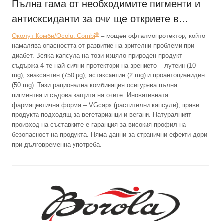
Пълна гама от необходимите пигменти и
антиоксиданти за очи ще откриете в…
®
Околут Комби/Ocolut Combi
– мощен офталмопротектор, който
намалява опасността от развитие на зрителни проблеми при
диабет. Всяка капсула на този изцяло природен продукт
съдържа 4-те най-силни протектори на зрението – лутеин (10
mg), зеаксантин (750 μg), астаксантин (2 mg) и проантоцианидин
(50 mg). Тази рационална комбинация осигурява пълна
пигментна и съдова защита на очите. Иновативната
фармацевтична форма – VGcaps (растителни капсули), прави
продукта подходящ за вегетарианци и вегани. Натуралният
произход на съставките е гаранция за високия профил на
безопасност на продукта. Няма данни за странични ефекти дори
при дълговременна употреба.