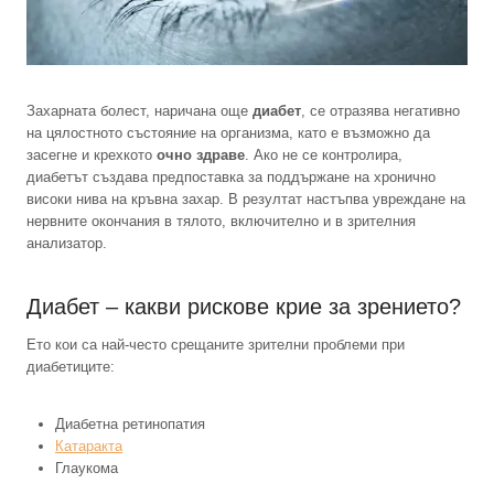
Захарната болест, наричана още
диабет
, се отразява негативно
на цялостното състояние на организма, като е възможно да
засегне и крехкото
очно здраве
. Ако не се контролира,
диабетът създава предпоставка за поддържане на хронично
високи нива на кръвна захар. В резултат настъпва увреждане на
нервните окончания в тялото, включително и в зрителния
анализатор.
Диабет – какви рискове крие за зрението?
Ето кои са най-често срещаните зрителни проблеми при
диабетиците:
Диабетна ретинопатия
Катаракта
Глаукома