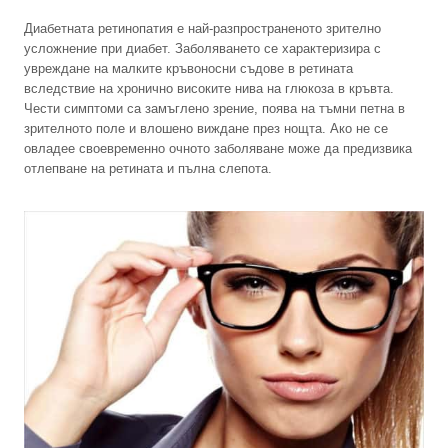
Диабетната ретинопатия е най-разпространеното зрително
усложнение при диабет. Заболяването се характеризира с
увреждане на малките кръвоносни съдове в ретината
вследствие на хронично високите нива на глюкоза в кръвта.
Чести симптоми са замъглено зрение, поява на тъмни петна в
зрителното поле и влошено виждане през нощта. Ако не се
овладее своевременно очното заболяване може да предизвика
отлепване на ретината и пълна слепота.