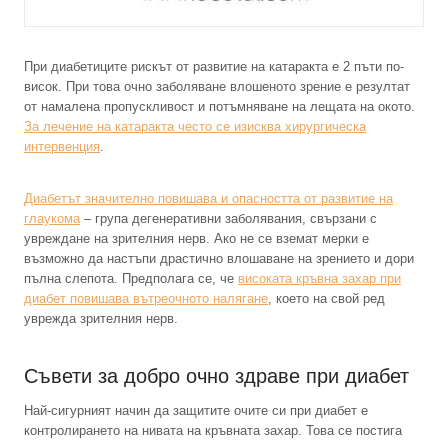
При диабетиците рискът от развитие на катаракта е 2 пъти по-
висок. При това очно заболяване влошеното зрение е резултат
от намалена пропускливост и потъмняване на лещата на окото.
За лечение на катаракта често се изисква хирургическа
интервенция
.
Диабетът значително повишава и опасността от развитие на
глаукома
– група дегенеративни заболявания, свързани с
увреждане на зрителния нерв. Ако не се вземат мерки е
възможно да настъпи драстично влошаване на зрението и дори
пълна слепота. Предполага се, че
високата кръвна захар при
диабет повишава вътреочното налягане
, което на свой ред
уврежда зрителния нерв.
Съвети за добро очно здраве при диабет
Най-сигурният начин да защитите очите си при диабет е
контролирането на нивата на кръвната захар. Това се постига