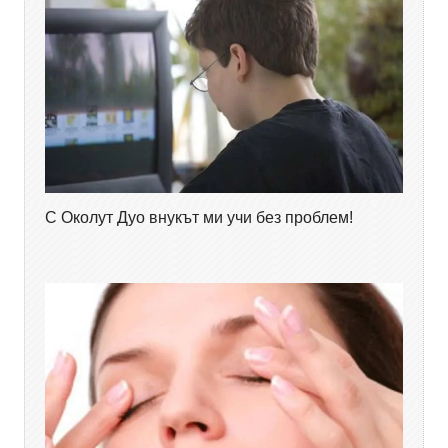
С Околут Дуо внукът ми учи без проблем!