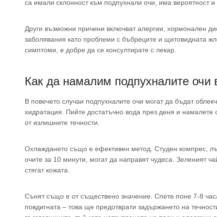
са имали склонност към подпухнали очи, има вероятност и 
Други възможни причини включват алергии, хормонален ди
заболявания като проблеми с бъбреците и щитовидната жле
симптоми, е добре да се консултирате с лекар.
Как да намалим подпухналите очи
В повечето случаи подпухналите очи могат да бъдат облекч
хидратация. Пийте достатъчно вода през деня и намалете 
от излишните течности.
Охлаждането също е ефективен метод. Студен компрес, лъ
очите за 10 минути, могат да направят чудеса. Зеленият ч
стягат кожата.
Сънят също е от съществено значение. Спете поне 7-8 часа
повдигната – това ще предотврати задържането на течност