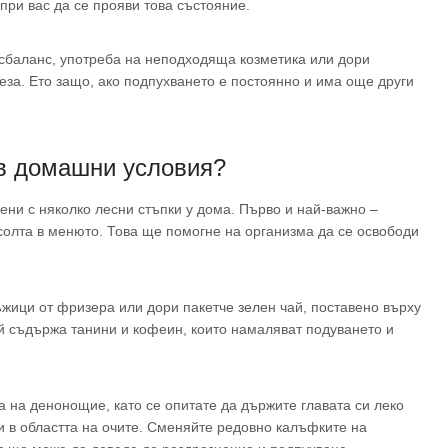
при вас да се прояви това състояние.
сбаланс, употреба на неподходяща козметика или дори
за. Ето защо, ако подпухването е постоянно и има още други
 в домашни условия?
ени с няколко лесни стъпки у дома. Първо и най-важно –
солта в менюто. Това ще помогне на организма да се освободи
жици от фризера или дори пакетче зелен чай, поставено върху
ай съдържа танини и кофеин, които намаляват подуването и
 на денонощие, като се опитате да държите главата си леко
и в областта на очите. Сменяйте редовно калъфките на