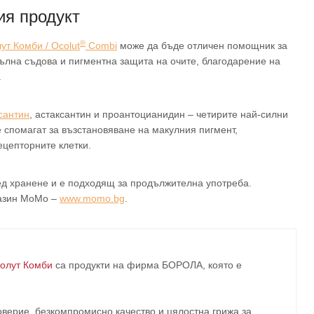
ия продукт
®
ут Комби / Ocolut
Combi
може да бъде отличен помощник за
ълна съдова и пигментна защита на очите, благодарение на
.
сантин
, астаксантин и проантоцианидин – четирите най-силни
е спомагат за възстановяване на макулния пигмент,
цепторните клетки.
ед хранене и е подходящ за продължителна употреба.
газин MoMo –
www.momo.bg
.
олут Комби
са продукти на фирма
БОРОЛА
, която е
верие, безкомпромисно качество и цялостна грижа за