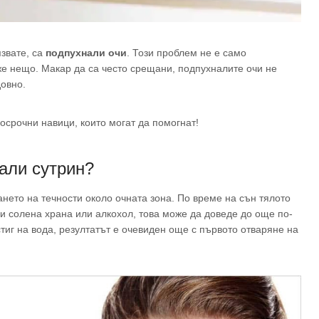
язвате, са
подпухнали очи
. Този проблем не е само
аже нещо. Макар да са често срещани, подпухналите очи не
довно.
госрочни навици, които могат да помогнат!
али сутрин?
нето на течности около очната зона. По време на сън тялото
и солена храна или алкохол, това може да доведе до още по-
стиг на вода, резултатът е очевиден още с първото отваряне на