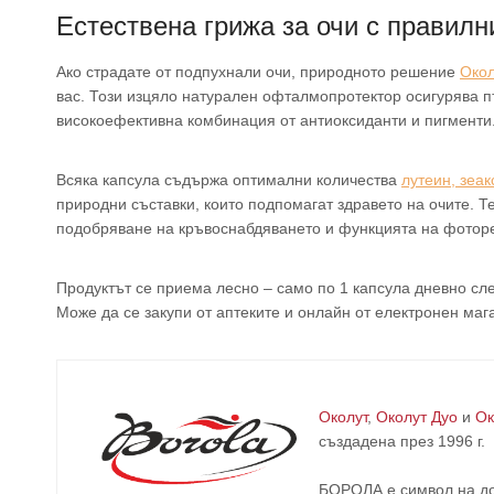
Естествена грижа за очи с правилн
Ако страдате от подпухнали очи, природното решение
Окол
вас. Този изцяло натурален офталмопротектор осигурява п
високоефективна комбинация от антиоксиданти и пигменти
Всяка капсула съдържа оптимални количества
лутеин, зеак
природни съставки, които подпомагат здравето на очите. Т
подобряване на кръвоснабдяването и функцията на фоторе
Продуктът се приема лесно – само по 1 капсула дневно сл
Може да се закупи от аптеките и онлайн от електронен ма
Околут
,
Околут Дуо
и
Ок
създадена през 1996 г.
БОРОЛА е символ на до