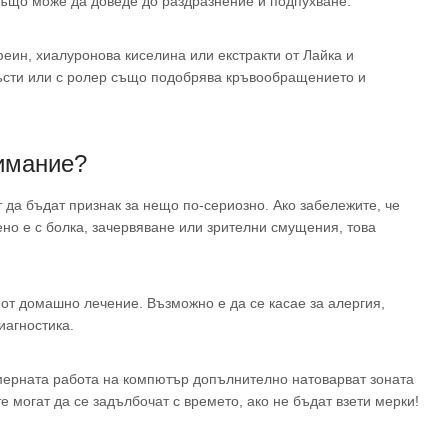
 също може да доведе до раздразнение и подпухване.
еин, хиалуронова киселина или екстракти от Лайка и
ръсти или с ролер също подобрява кръвообращението и
нимание?
 да бъдат признак за нещо по-сериозно. Ако забележите, че
ено е с болка, зачервяване или зрителни смущения, това
 от домашно лечение. Възможно е да се касае за алергия,
иагностика.
омерната работа на компютър допълнително натоварват зоната
е могат да се задълбочат с времето, ако не бъдат взети мерки!