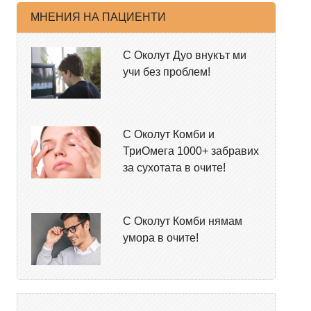
МНЕНИЯ НА ПАЦИЕНТИ
С Околут Дуо внукът ми
учи без проблем!
С Околут Комби и
ТриОмега 1000+ забравих
за сухотата в очите!
С Околут Комби нямам
умора в очите!