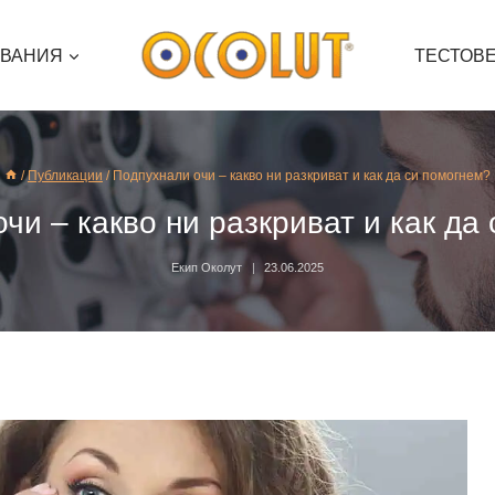
ЯВАНИЯ
ТЕСТОВ
/
Публикации
/
Подпухнали очи – какво ни разкриват и как да си помогнем?
чи – какво ни разкриват и как да
Екип Околут
23.06.2025