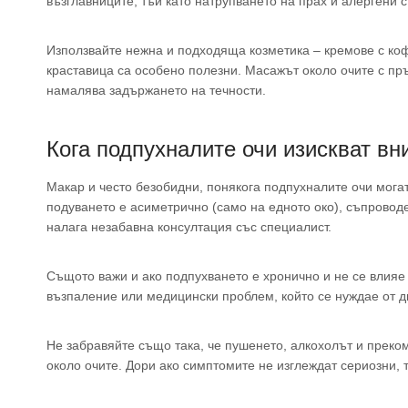
възглавниците, тъй като натрупването на прах и алергени
Използвайте нежна и подходяща козметика – кремове с коф
краставица са особено полезни. Масажът около очите с п
намалява задържането на течности.
Кога подпухналите очи изискват в
Макар и често безобидни, понякога подпухналите очи могат
подуването е асиметрично (само на едното око), съпровод
налага незабавна консултация със специалист.
Същото важи и ако подпухването е хронично и не се влияе
възпаление или медицински проблем, който се нуждае от д
Не забравяйте също така, че пушенето, алкохолът и прек
около очите. Дори ако симптомите не изглеждат сериозни, т