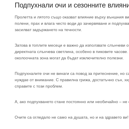
Подпухнали очи и сезонните влияни
Пролетта и лятото също оказват влияние върху външния ви
полени, прах и влага често води до зачервяване и подпухв
засилват задържането на течности.
Затова в топлите месеци е важно да използвате слънчеви о
директната слънчева светлина, особено в пиковите часове
околоочната зона могат да бъдат изключително полезни.
Подпухналите очи не винаги са повод за притеснение, но са
нуждае от внимание. С правилна грижа, достатъчно сън, х
справите с този проблем.
А, ако подпухването стане постоянно или необичайно – не 
Очите са огледало не само на душата, но и на здравето ви!