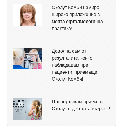
Околут Комби намира
широко приложение в
моята офталмологична
практика!
Доволна съм от
резултатите, които
наблюдавам при
пациенти, приемащи
Околут Комби!
Препоръчвам прием на
Околут в детската възраст!