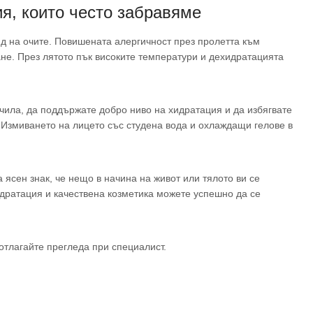
я, които често забравяме
д на очите. Повишената алергичност през пролетта към
ане. През лятото пък високите температури и дехидратацията
чила, да поддържате добро ниво на хидратация и да избягвате
. Измиването на лицето със студена вода и охлаждащи гелове в
 ясен знак, че нещо в начина на живот или тялото ви се
идратация и качествена козметика можете успешно да се
отлагайте прегледа при специалист.