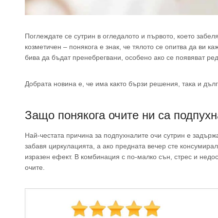
Поглеждате се сутрин в огледалото и първото, което забел
козметичен – понякога е знак, че тялото се опитва да ви к
бива да бъдат пренебрегвани, особено ако се появяват ре
Добрата новина е, че има както бързи решения, така и дъл
Защо понякога очите ни са подпухн
Най-честата причина за подпухналите очи сутрин е задържа
забавя циркулацията, а ако предната вечер сте консумирал
изразен ефект. В комбинация с по-малко сън, стрес и недо
очите.