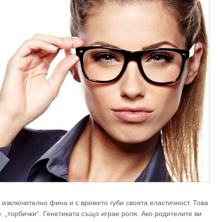
е изключително фина и с времето губи своята еластичност. Това
. „торбички“. Генетиката също играе роля. Ако родителите ви