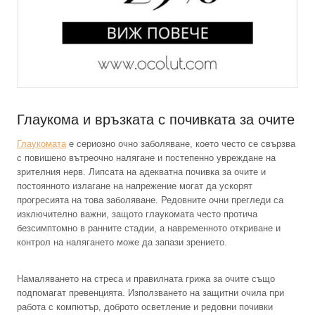
Глаукома и връзката с почивката за очите
Глаукомата
е сериозно очно заболяване, което често се свързва
с повишено вътреочно налягане и постепенно увреждане на
зрителния нерв. Липсата на адекватна почивка за очите и
постоянното излагане на напрежение могат да ускорят
прогресията на това заболяване. Редовните очни прегледи са
изключително важни, защото глаукомата често протича
безсимптомно в ранните стадии, а навременното откриване и
контрол на налягането може да запази зрението.
Намаляването на стреса и правилната грижа за очите също
подпомагат превенцията. Използването на защитни очила при
работа с компютър, доброто осветление и редовни почивки