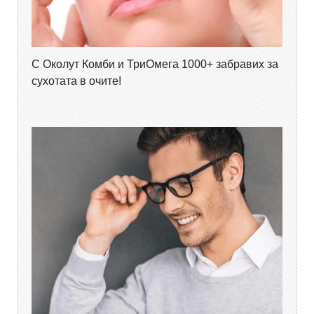
С Околут Комби и ТриОмега 1000+ забравих за
сухотата в очите!