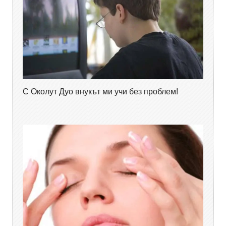
С Околут Дуо внукът ми учи без проблем!