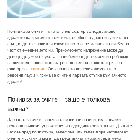
Почивка за очите
– тя е ключов фактор за поддържане
здравето на зрителната система, особено в днешния дигитален
свят, където екраните и изкуственото осветление са неизбежна
част от ежедневието ни. Прекомерното напрежение може да
доведе до умора, сухота, главоболие и дългосрочни проблеми,
включително повишено вътреочно налягане, което е рисков
фактор за
глаукома
. Осъзнаването на необходимостта от
редовни паузи и грижа за очите е първата стъпка към тяхното
здраве!
Почивка за очите – защо е толкова
важна?
Здравето за очите започва с правилни навици, включвайки
редовни почивки, упражнения и подходящо осветление. Дългите
часове пред компютъра, телефона или телевизора натоварват
очните мускули и могат да предизвикат умора и замъглено