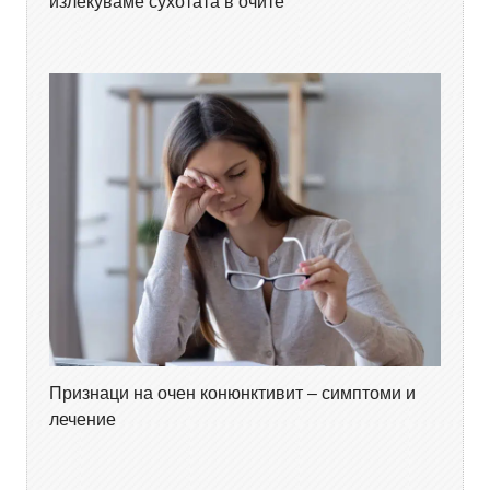
излекуваме сухотата в очите
Признаци на очен конюнктивит – симптоми и
лечение