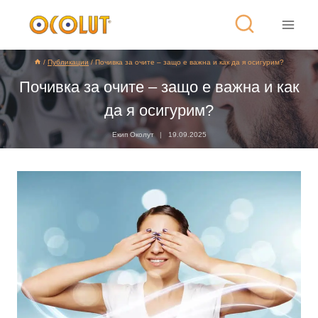
/
Публикации
/
Почивка за очите – защо е важна и как да я осигурим?
Почивка за очите – защо е важна и как
да я осигурим?
Екип Околут
19.09.2025