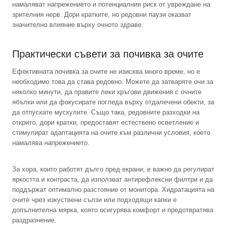
намаляват напрежението и потенциалния риск от увреждане на
зрителния нерв. Дори кратките, но редовни паузи оказват
значително влияние върху очното здраве.
Практически съвети за почивка за очите
Ефективната почивка за очите не изисква много време, но е
необходимо това да става редовно. Можете да затваряте очи за
няколко минути, да правите леки кръгови движения с очните
ябълки или да фокусирате погледа върху отдалечени обекти, за
да отпускате мускулите. Също така, редовните разходки на
открито, дори кратки, предоставят естествено осветление и
стимулират адаптацията на очите към различни условия, което
намалява напрежението.
За хора, които работят дълго пред екрани, е важно да регулират
яркостта и контраста, да използват антирефлексни филтри и да
поддържат оптимално разстояние от монитора. Хидратацията на
очите чрез изкуствени сълзи или подходящи капки е
допълнителна мярка, която осигурява комфорт и предотвратява
раздразнение.