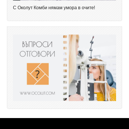
С Околут Комби нямам умора в очите!