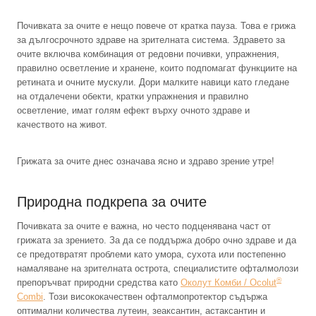
Почивката за очите е нещо повече от кратка пауза. Това е грижа
за дългосрочното здраве на зрителната система. Здравето за
очите включва комбинация от редовни почивки, упражнения,
правилно осветление и хранене, които подпомагат функциите на
ретината и очните мускули. Дори малките навици като гледане
на отдалечени обекти, кратки упражнения и правилно
осветление, имат голям ефект върху очното здраве и
качеството на живот.
Грижата за очите днес означава ясно и здраво зрение утре!
Природна подкрепа за очите
Почивката за очите е важна, но често подценявана част от
грижата за зрението. За да се поддържа добро очно здраве и да
се предотвратят проблеми като умора, сухота или постепенно
намаляване на зрителната острота, специалистите офталмолози
®
препоръчват природни средства като
Околут Комби / Ocolut
Combi
. Този висококачествен офталмопротектор съдържа
оптимални количества лутеин, зеаксантин, астаксантин и