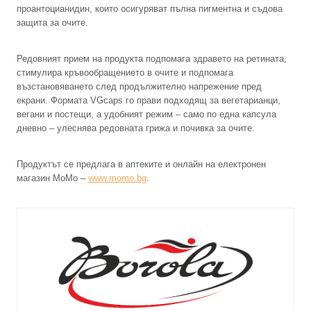
проантоцианидин, които осигуряват пълна пигментна и съдова
защита за очите.
Редовният прием на продукта подпомага здравето на ретината,
стимулира кръвообращението в очите и подпомага
възстановяването след продължително напрежение пред
екрани. Формата VGcaps го прави подходящ за вегетарианци,
вегани и постещи, а удобният режим – само по една капсула
дневно – улеснява редовната грижа и почивка за очите.
Продуктът се предлага в аптеките и онлайн на електронен
магазин MoMo –
www.momo.bg
.