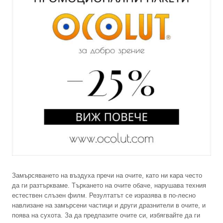
Замърсяването на въздуха пречи на очите, като ни кара често
да ги разтъркваме. Търкането на очите обаче, нарушава техния
естествен слъзен филм. Резултатът се изразява в по-лесно
навлизане на замърсени частици и други дразнители в очите, и
поява на сухота. За да предпазите очите си, избягвайте да ги