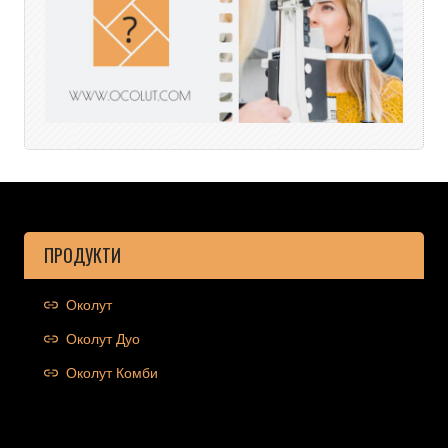
ПРОДУКТИ
Околут
Околут Дуо
Околут Комби