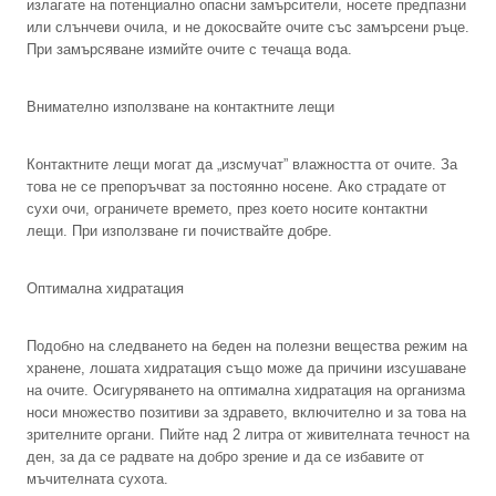
излагате на потенциално опасни замърсители, носете предпазни
или слънчеви очила, и не докосвайте очите със замърсени ръце.
При замърсяване измийте очите с течаща вода.
Внимателно използване на контактните лещи
Контактните лещи могат да „изсмучат” влажността от очите. За
това не се препоръчват за постоянно носене. Ако страдате от
сухи очи, ограничете времето, през което носите контактни
лещи. При използване ги почиствайте добре.
Оптимална хидратация
Подобно на следването на беден на полезни вещества режим на
хранене, лошата хидратация също може да причини изсушаване
на очите. Осигуряването на оптимална хидратация на организма
носи множество позитиви за здравето, включително и за това на
зрителните органи. Пийте над 2 литра от живителната течност на
ден, за да се радвате на добро зрение и да се избавите от
мъчителната сухота.