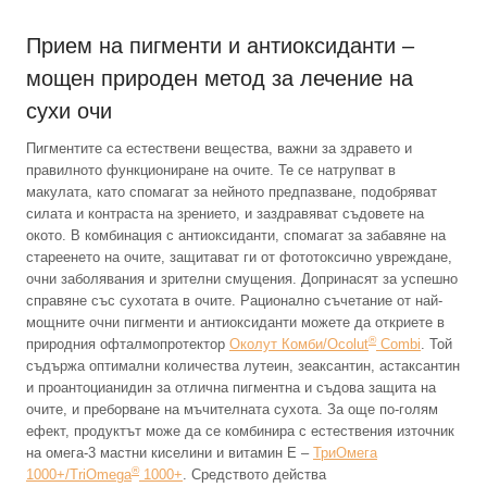
Прием на пигменти и антиоксиданти –
мощен природен метод за лечение на
сухи очи
Пигментите са естествени вещества, важни за здравето и
правилното функциониране на очите. Те се натрупват в
макулата, като спомагат за нейното предпазване, подобряват
силата и контраста на зрението, и заздравяват съдовете на
окото. В комбинация с антиоксиданти, спомагат за забавяне на
стареенето на очите, защитават ги от фототоксично увреждане,
очни заболявания и зрителни смущения. Допринасят за успешно
справяне със сухотата в очите. Рационално съчетание от най-
мощните очни пигменти и антиоксиданти можете да откриете в
®
природния офталмопротектор
Околут Комби/Ocolut
Combi
. Той
съдържа оптимални количества лутеин, зеаксантин, астаксантин
и проантоцианидин за отлична пигментна и съдова защита на
очите, и преборване на мъчителната сухота. За още по-голям
ефект, продуктът може да се комбинира с естествения източник
на омега-3 мастни киселини и витамин E –
ТриОмега
®
1000+/TriOmega
1000+
. Средството действа