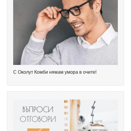
С Околут Комби нямам умора в очите!