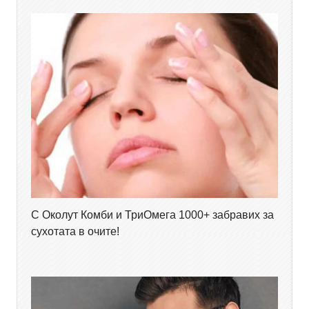
С Околут Комби и ТриОмега 1000+ забравих за
сухотата в очите!