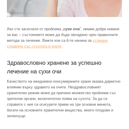
Ако сте засегнати от проблема „
сухи очи
”, имаме добри новини
за вас – състоянието може да бъде овладяно чрез правилните
методи за лечение. Вижте кои са 6-те начина за
успешно
справяне със сухотата в очите
.
Здравословно хранене за успешно
лечение на сухи очи
Качеството на ежедневно консумираните храни оказва директно
влияние върху здравето на очите. Нездравословният
хранителен режим може да причини множество проблеми със
зрителни органи, включително поява на сухота. За да се
справите с нея си осигурете прием на три основни менюта,
богати на основните хранителни вещества, много плодове и
зеленчуци.