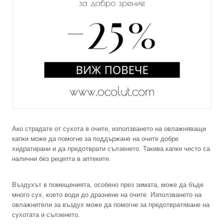
Ако страдате от сухота в очите, използването на овлажняващи
капки може да помогне за поддържане на очите добре
хидратирани и да предотврати сълзенето. Такива капки често са
налични без рецепта в аптеките.
Въздухът в помещенията, особено през зимата, може да бъде
много сух, което води до дразнене на очите. Използването на
овлажнители за въздух може да помогне за предотвратяване на
сухотата и сълзенето.