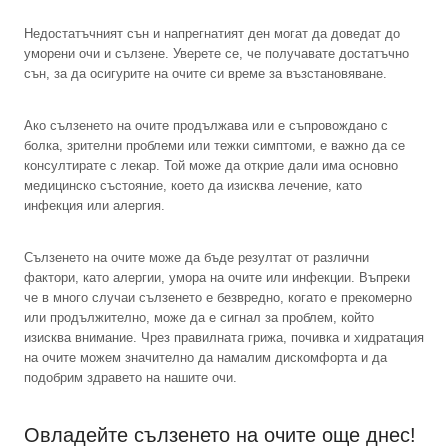
Недостатъчният сън и напрегнатият ден могат да доведат до
уморени очи и сълзене. Уверете се, че получавате достатъчно
сън, за да осигурите на очите си време за възстановяване.
Ако сълзенето на очите продължава или е съпровождано с
болка, зрителни проблеми или тежки симптоми, е важно да се
консултирате с лекар. Той може да открие дали има основно
медицинско състояние, което да изисква лечение, като
инфекция или алергия.
Сълзенето на очите може да бъде резултат от различни
фактори, като алергии, умора на очите или инфекции. Въпреки
че в много случаи сълзенето е безвредно, когато е прекомерно
или продължително, може да е сигнал за проблем, който
изисква внимание. Чрез правилната грижа, почивка и хидратация
на очите можем значително да намалим дискомфорта и да
подобрим здравето на нашите очи.
Овладейте сълзенето на очите още днес!