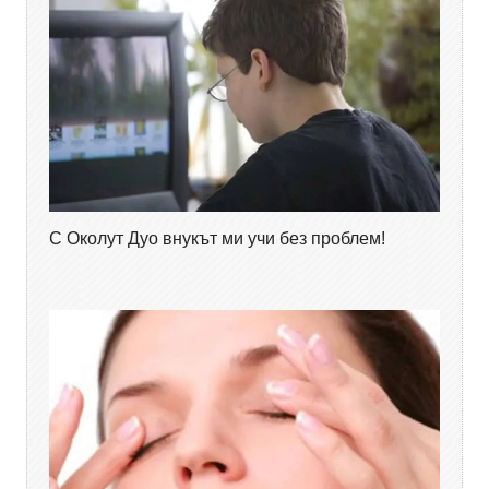
С Околут Дуо внукът ми учи без проблем!