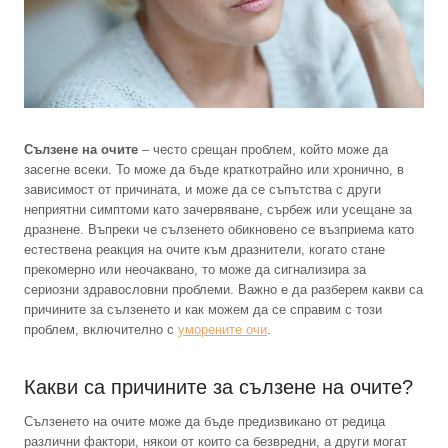
Сълзене на очите
– често срещан проблем, който може да
засегне всеки. То може да бъде краткотрайно или хронично, в
зависимост от причината, и може да се съпътства с други
неприятни симптоми като зачервяване, сърбеж или усещане за
дразнене. Въпреки че сълзенето обикновено се възприема като
естествена реакция на очите към дразнители, когато стане
прекомерно или неочаквано, то може да сигнализира за
сериозни здравословни проблеми. Важно е да разберем какви са
причините за сълзенето и как можем да се справим с този
проблем, включително с
уморените очи
.
Какви са причините за сълзене на очите?
Сълзенето на очите може да бъде предизвикано от редица
различни фактори, някои от които са безвредни, а други могат