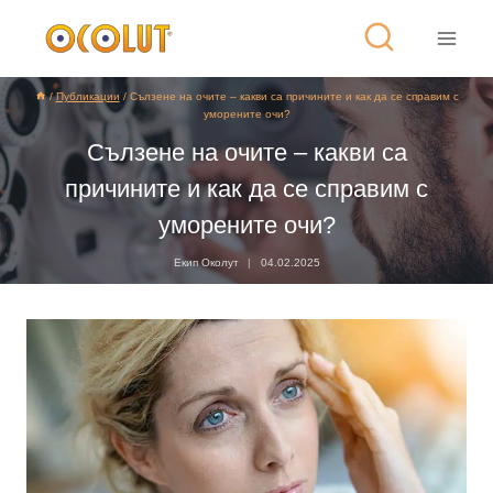
/
Публикации
/
Сълзене на очите – какви са причините и как да се справим с
уморените очи?
Сълзене на очите – какви са
причините и как да се справим с
уморените очи?
Екип Околут
04.02.2025