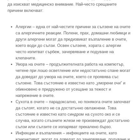
да изискват медицинско внимание. Най-често срещаните
причини включват:
Алергии – една от най-честите причини за сълзене на очите
са алергичните реакции. Полени, прах, домашни любимци и
други алергени могат да предизвикат възпаление в очите,
което води до сълзи. Освен сълзене, хората с алергии
често изпитват сърбеж, зачервяване и подуване на
клепачите.
Умора на очите – продължителната работа на компютър,
четене при лошо осветление или недостатъчно спане могат
да доведат до умора на очите, което се проявява със
сълзене. Това състояние е известно като „уморени очи“ и
обикновено е придружено от усещане за тежест и
напрежение в очите.
Сухота в очите – парадоксално, но понякога очите започват
да сълзят, когато не са достатъчно овлажнени. Това
състояние е известно като синдром на сухото око и се
случва, когато слъзните жлези не произвеждат достатъчно
сълзи или сълзите се изпаряват прекалено бързо.
Инфекции и възпаления – инфекциите на очите, като
конюнктивит, могат да доведат до зачервяване, подуване и