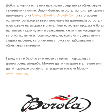
Добрата новина е, че има натурално средство за облекчаване
сълзенето на очите. Видни български офталмолози препоръчват
®
използването на
Околут Комби / Ocolut
Combi
като мощен
офталмопротектор за възстановяване на зрителната острота и
премахване на умората в очите. Този естествен продукт е богат
на пигменти като лутеин и зеаксантин, както и антиоксиданти
като астаксантин и проантоцианидин, които осигуряват пълна
защита на очите, като намаляват риска от заболявания и
облекчават сълзенето.
Продуктът е безопасен и лесен за прием, подходящ за
дългосрочна употреба. Можете да го намерите в аптеките или
да го поръчате онлайн от електронен магазин Mомо –
www.momo.bg
.