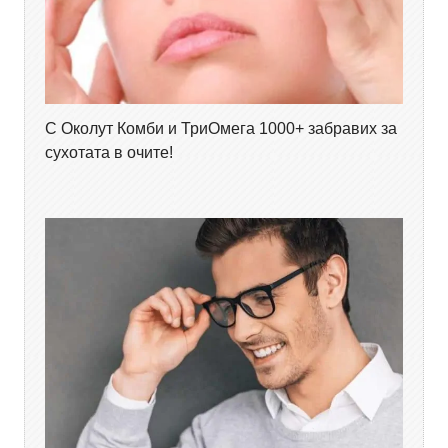
С Околут Комби и ТриОмега 1000+ забравих за
сухотата в очите!