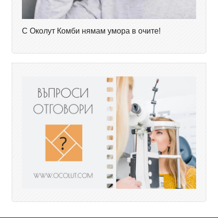
С Околут Комби нямам умора в очите!