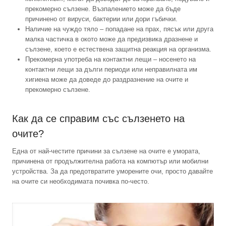
прекомерно сълзене. Възпалението може да бъде
причинено от вируси, бактерии или дори гъбички.
Наличие на чуждо тяло – попадане на прах, пясък или друга
малка частичка в окото може да предизвика дразнене и
сълзене, което е естествена защитна реакция на организма.
Прекомерна употреба на контактни лещи – носенето на
контактни лещи за дълги периоди или неправилната им
хигиена може да доведе до раздразнение на очите и
прекомерно сълзене.
Как да се справим със сълзенето на
очите?
Една от най-честите причини за сълзене на очите е умората,
причинена от продължителна работа на компютър или мобилни
устройства. За да предотвратите уморените очи, просто давайте
на очите си необходимата почивка по-често.