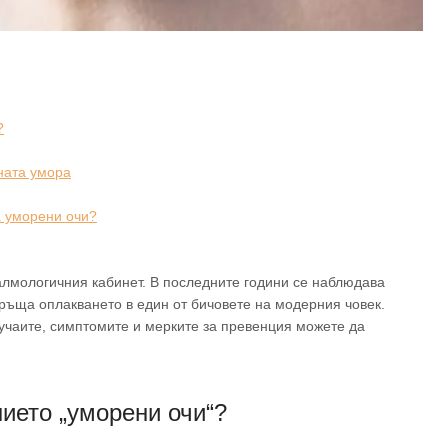
?
чната умора
а уморени очи?
алмологичния кабинет. В последните години се наблюдава
връща оплакването в един от бичовете на модерния човек.
учаите, симптомите и мерките за превенция можете да
ието „уморени очи“?