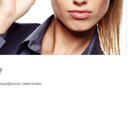
?
специфични симптоми: