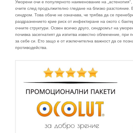
Уморени очи е популярното наименование на „астенопия“, с
очите след продължително гледане на близко разстояние. В
синдром. Това обаче не означава, че трябва да се пренебр
раздразнението крие риск от инфектиране на окото с бакт
очните структури. Освен всичко друго, синдромът на уморе
почивка засегнатият да изпитва известно облекчение, при
за себе си. Ето защо е от изключителна важност да се поз
противодейства.