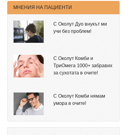
МНЕНИЯ НА ПАЦИЕНТИ
С Околут Дуо внукът ми
учи без проблем!
С Околут Комби и
ТриОмега 1000+ забравих
за сухотата в очите!
С Околут Комби нямам
умора в очите!