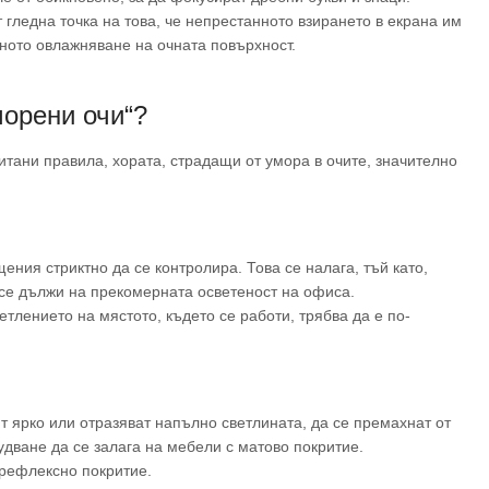
 гледна точка на това, че непрестанното взирането в екрана им
ното овлажняване на очната повърхност.
морени очи“?
итани правила, хората, страдащи от умора в очите, значително
ния стриктно да се контролира. Това се налага, тъй като,
 се дължи на прекомерната осветеност на офиса.
тлението на мястото, където се работи, трябва да е по-
т ярко или отразяват напълно светлината, да се премахнат от
дване да се залага на мебели с матово покритие.
рефлексно покритие.