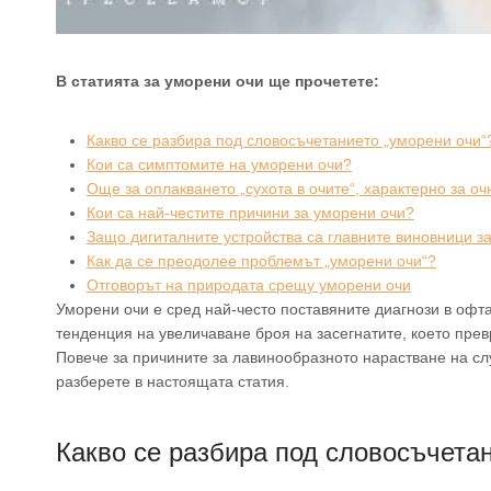
В статията за уморени очи ще прочетете:
Какво се разбира под словосъчетанието „уморени очи“
Кои са симптомите на уморени очи?
Още за оплакването „сухота в очите“, характерно за о
Кои са най-честите причини за уморени очи?
Защо дигиталните устройства са главните виновници з
Как да се преодолее проблемът „уморени очи“?
Отговорът на природата срещу уморени очи
Уморени очи е сред най-често поставяните диагнози в офт
тенденция на увеличаване броя на засегнатите, което пре
Повече за причините за лавинообразното нарастване на сл
разберете в настоящата статия.
Какво се разбира под словосъчетан