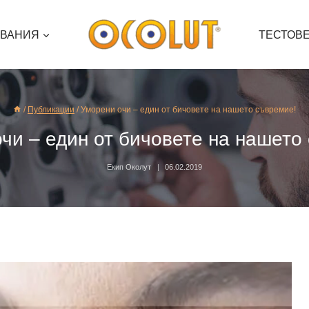
ЯВАНИЯ
ТЕСТОВ
/
Публикации
/
Уморени очи – един от бичовете на нашето съвремие!
чи – един от бичовете на нашето
Екип Околут
06.02.2019