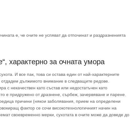
ината е, че очите не успяват да отпочинат и раздразненията
е“, характерно за очната умора
сухота. И все пак, това си остава един от най-характерните
у отдадем дължимото внимание в следващите редове.
ира с некачествен като състав или недостатъчен като
то е придружено от дразнене, сърбеж, зачервяване и парене.
 редица причини (някои заболявания, прием на определени
ровокиращ фактор се сочи високотехнологичният начин на
иемат своевременно мерки, сухотата в очите може да доведе до