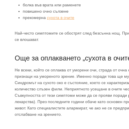
болка във врата или раменете
повишено очно сълзене
прекомерна
сухота в очите
Най-често симптомите се обострят след безсънна нощ. Прич
се влошават.
Още за оплакването „сухота в очит
Не всеки, който се оплаква от уморени очи, страда от очна 
признаци на умореното зрение. Именно поради това ще м
Синдромът на сухото око е състояние, което се характериз
количество слъзен филм. Неприятното усещане в очите чес
Съвкупността от тези симптоми може да се прояви поради
лекарства). През последните години обаче като основен п
живот. Като специалистите алармират, че ако не се предпр
отслабване на зрението.