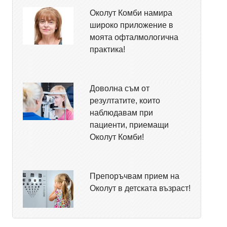
Околут Комби намира
широко приложение в
моята офталмологична
практика!
Доволна съм от
резултатите, които
наблюдавам при
пациенти, приемащи
Околут Комби!
Препоръчвам прием на
Околут в детската възраст!