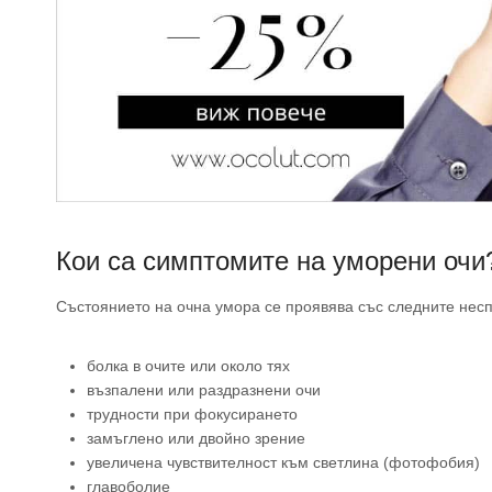
Кои са симптомите на уморени очи
Състоянието на очна умора се проявява със следните не
болка в очите или около тях
възпалени или раздразнени очи
трудности при фокусирането
замъглено или двойно зрение
увеличена чувствителност към светлина (фотофобия)
главоболие