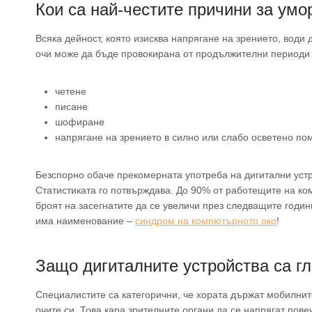
Кои са най-честите причини за умо
Всяка дейност, която изисква напрягане на зрението, води
очи може да бъде провокирана от продължителни периоди 
четене
писане
шофиране
напрягане на зрението в силно или слабо осветено п
Безспорно обаче прекомерната употреба на дигитални устр
Статистиката го потвърждава. До 90% от работещите на ко
броят на засегнатите да се увеличи през следващите годин
има наименование –
синдром на компютърното око
!
Защо дигиталните устройства са г
Специалистите са категорични, че хората държат мобилните
очите си. Това кара зрителните органи да се напрягат пове