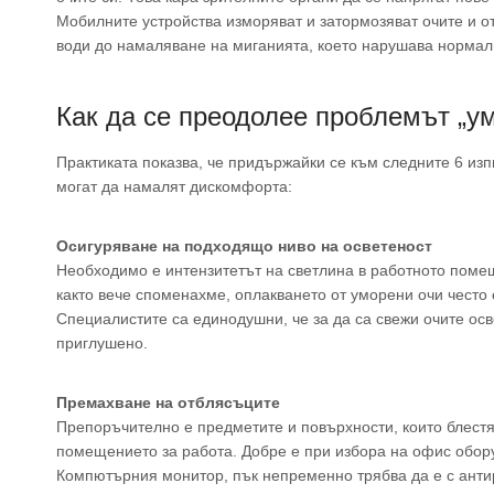
Мобилните устройства изморяват и затормозяват очите и от
води до намаляване на миганията, което нарушава нормал
Как да се преодолее проблемът „у
Практиката показва, че придържайки се към следните 6 изп
могат да намалят дискомфорта:
Осигуряване на подходящо ниво на осветеност
Необходимо е интензитетът на светлина в работното помеще
както вече споменахме, оплакването от уморени очи често
Специалистите са единодушни, че за да са свежи очите осве
приглушено.
Премахване на отблясъците
Препоръчително е предметите и повърхности, които блестя
помещението за работа. Добре е при избора на офис обору
Компютърния монитор, пък непременно трябва да е с анти