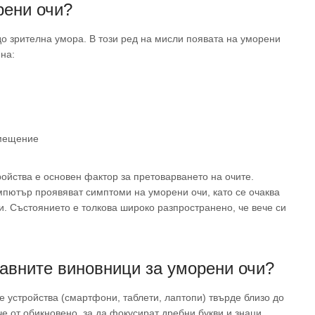
рени очи?
 до зрителна умора. В този ред на мисли появата на уморени
на:
омещение
ойства е основен фактор за претоварването на очите.
мпютър проявяват симптоми на уморени очи, като се очаква
и. Състоянието е толкова широко разпространено, че вече си
лавните виновници за уморени очи?
 устройства (смартфони, таблети, лаптопи) твърде близо до
че от обикновено, за да фокусират дребни букви и знаци.