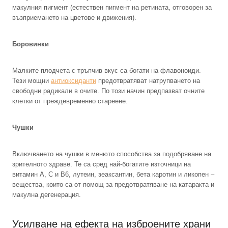
макулния пигмент (естествен пигмент на ретината, отговорен за
възприемането на цветове и движения).
Боровинки
Малките плодчета с тръпчив вкус са богати на флавоноиди.
Тези мощни
антиоксиданти
предотвратяват натрупването на
свободни радикали в очите. По този начин предпазват очните
клетки от преждевременно стареене.
Чушки
Включването на чушки в менюто способства за подобряване на
зрителното здраве. Те са сред най-богатите източници на
витамин А, С и В6, лутеин, зеаксантин, бета каротин и ликопен –
вещества, които са от помощ за предотвратяване на катаракта и
макулна дегенерация.
Усилване на ефекта на изброените храни