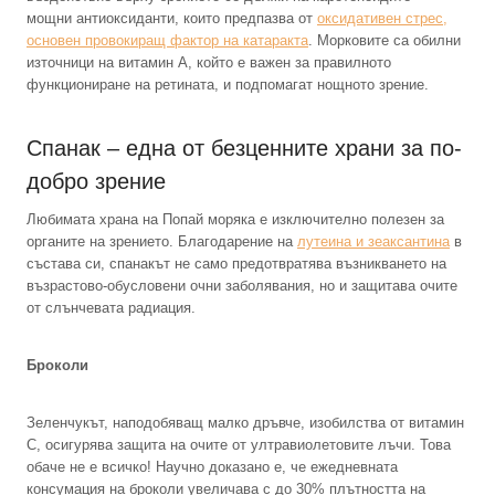
мощни антиоксиданти, които предпазва от
оксидативен стрес,
основен провокиращ фактор на катаракта
. Морковите са обилни
източници на витамин А, който е важен за правилното
функциониране на ретината, и подпомагат нощното зрение.
Спанак – една от безценните храни за по-
добро зрение
Любимата храна на Попай моряка е изключително полезен за
органите на зрението. Благодарение на
лутеина и зеаксантина
в
състава си, спанакът не само предотвратява възникването на
възрастово-обусловени очни заболявания, но и защитава очите
от слънчевата радиация.
Броколи
Зеленчукът, наподобяващ малко дръвче, изобилства от витамин
С, осигурява защита на очите от ултравиолетовите лъчи. Това
обаче не е всичко! Научно доказано е, че ежедневната
консумация на броколи увеличава с до 30% плътността на