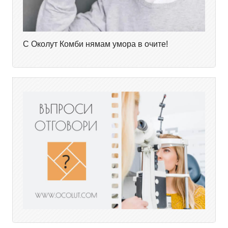
С Околут Комби нямам умора в очите!