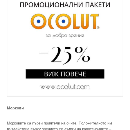
Моркови
Морковите са първи приятели на очите. Положителното им
въздействие върху зрението се дължи на каротеноидите –