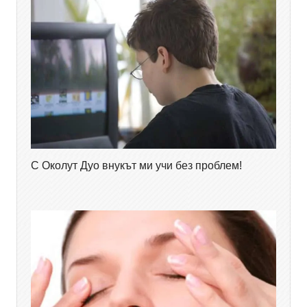
С Околут Дуо внукът ми учи без проблем!