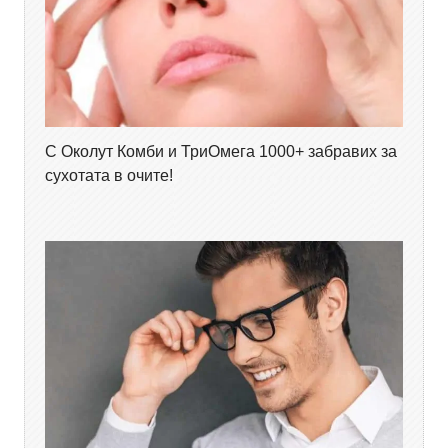
С Околут Комби и ТриОмега 1000+ забравих за
сухотата в очите!