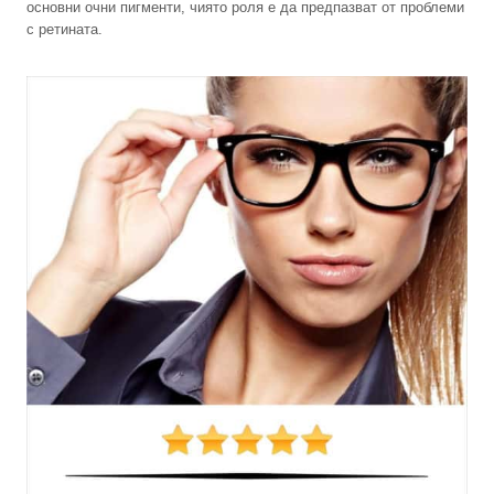
основни очни пигменти, чиято роля е да предпазват от проблеми
с ретината.