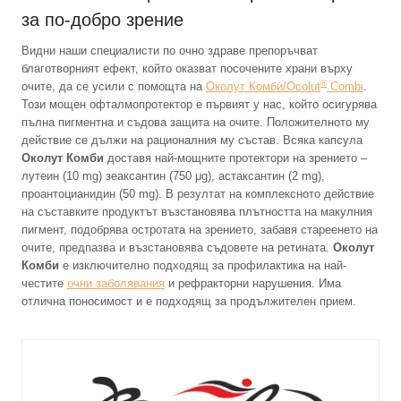
за по-добро зрение
Видни наши специалисти по очно здраве препоръчват
благотворният ефект, който оказват посочените храни върху
®
очите, да се усили с помощта на
Околут Комби/Ocolut
Combi
.
Този мощен офталмопротектор е първият у нас, който осигурява
пълна пигментна и съдова защита на очите. Положителното му
действие се дължи на рационалния му състав. Всяка капсула
Околут Комби
доставя най-мощните протектори на зрението –
лутеин (10 mg) зеаксантин (750 μg), астаксантин (2 mg),
проантоцианидин (50 mg). В резултат на комплексното действие
на съставките продуктът възстановява плътността на макулния
пигмент, подобрява остротата на зрението, забавя стареенето на
очите, предпазва и възстановява съдовете на ретината.
Околут
Комби
е изключително подходящ за профилактика на най-
честите
очни заболявания
и рефракторни нарушения. Има
отлична поносимост и е подходящ за продължителен прием.