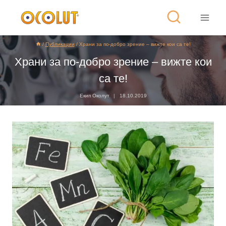
/
Публикации
/
Храни за по-добро зрение – вижте кои са те!
Храни за по-добро зрение – вижте кои
са те!
Екип Околут
18.10.2019