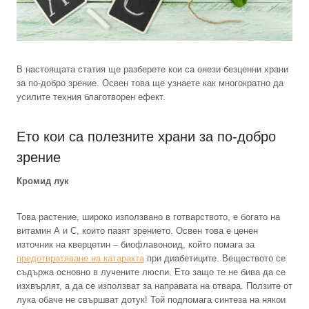
В настоящата статия ще разберете кои са онези безценни храни
за по-добро зрение. Освен това ще узнаете как многократно да
усилите техния благотворен ефект.
Ето кои са полезните храни за по-добро
зрение
Кромид лук
Това растение, широко използвано в готварството, е богато на
витамин А и С, които пазят зрението. Освен това е ценен
източник на кверцетин – биофлавоноид, който помага за
предотвратяване на катаракта
при диабетиците. Веществото се
съдържа основно в лучените люспи. Ето защо те не бива да се
изхвърлят, а да се използват за направата на отвара. Ползите от
лука обаче не свършват дотук! Той подпомага синтеза на някои