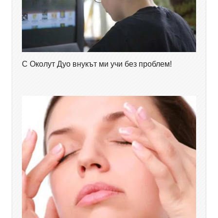
С Околут Дуо внукът ми учи без проблем!