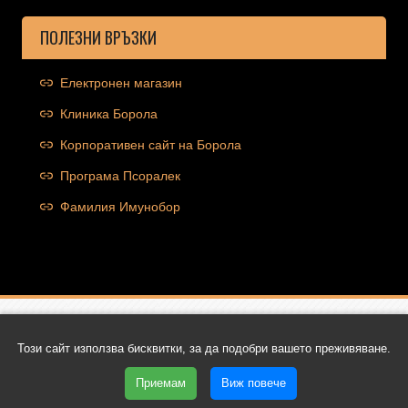
ПОЛЕЗНИ ВРЪЗКИ
Електронен магазин
Клиника Борола
Корпоративен сайт на Борола
Програма Псоралек
Фамилия Имунобор
Copyright © 2026 Ocolut.com | Всички права запазени | Уеб
Този сайт използва бисквитки, за да подобри вашето преживяване.
дизайн и SEO от Трибест
Приемам
Виж повече