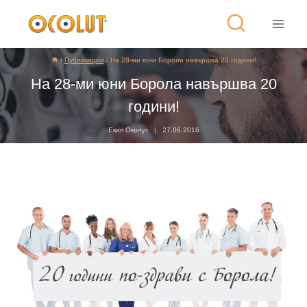
/
Публикации
/
На 28-ми юни Борола навършва 20 години!
На 28-ми юни Борола навършва 20
години!
Екип Околут
27.06.2016