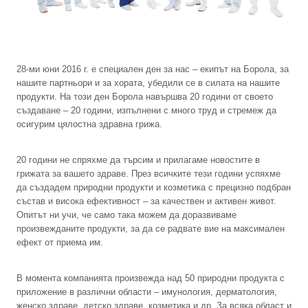
28-ми юни 2016 г. е специален ден за нас – екипът на Борола, за
нашите партньори и за хората, убедили се в силата на нашите
продукти. На този ден Борола навършва 20 години от своето
създаване – 20 години, изпълнени с много труд и стремеж да
осигурим цялостна здравна грижа.
20 години не спряхме да търсим и прилагаме новостите в
грижата за вашето здраве. През всичките тези години успяхме
да създадем природни продукти и козметика с прецизно подбран
състав и висока ефективност – за качествен и активен живот.
Опитът ни учи, че само така можем да доразвиваме
произвежданите продукти, за да се радвате вие на максимален
ефект от приема им.
В момента компанията произвежда над 50 природни продукта с
приложение в различни области – имунология, дерматология,
женско здраве, детско здраве, козметика и др. За всяка област и