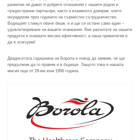
развитие ни дават и добрите отношения с нашите родни и
чуждестранни партньори, както и взаимното доверие, което
изградихме през годините на съвместно сътрудничество.
Водещият стимул обаче беше, е и ще си остане само един –
удовлетворяване на вашите очаквания. Вие разчитате на нашите
продукти и очаквате висока ефективност, а наша привилегия е
да я осигурим!
Двадесетата годишнина на Борола е повод да заявим, че ще
продължим да го правим и в бъдеще. Защото това е нашата
мисия още от 28-ми юни 1996 година.