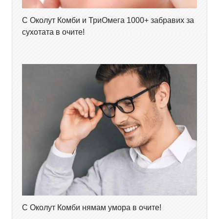
С Околут Комби и ТриОмега 1000+ забравих за
сухотата в очите!
С Околут Комби нямам умора в очите!