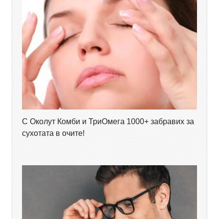
С Околут Комби и ТриОмега 1000+ забравих за
сухотата в очите!