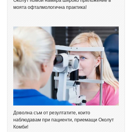
Околут Комби намира широко приложение в
моята офталмологична практика!
Доволна съм от резултатите, които
наблюдавам при пациенти, приемащи Околут
Комби!