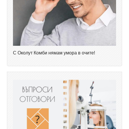
С Околут Комби нямам умора в очите!