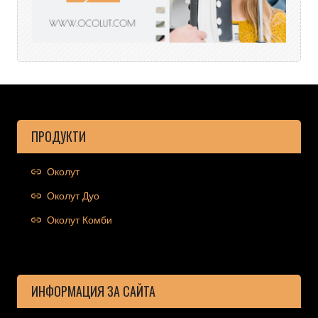
ПРОДУКТИ
Околут
Околут Дуо
Околут Комби
ИНФОРМАЦИЯ ЗА САЙТА