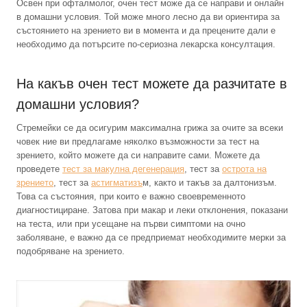
Освен при офталмолог, очен тест може да се направи и онлайн
в домашни условия. Той може много лесно да ви ориентира за
състоянието на зрението ви в момента и да прецените дали е
необходимо да потърсите по-сериозна лекарска консултация.
На какъв очен тест можете да разчитате в
домашни условия?
Стремейки се да осигурим максимална грижа за очите за всеки
човек ние ви предлагаме няколко възможности за тест на
зрението, който можете да си направите сами. Можете да
проведете
тест за макулна дегенерация
, тест за
острота на
зрението
, тест за
астигматизъ
м, както и такъв за далтонизъм.
Това са състояния, при които е важно своевременното
диагностициране. Затова при макар и леки отклонения, показани
на теста, или при усещане на първи симптоми на очно
заболяване, е важно да се предприемат необходимите мерки за
подобряване на зрението.