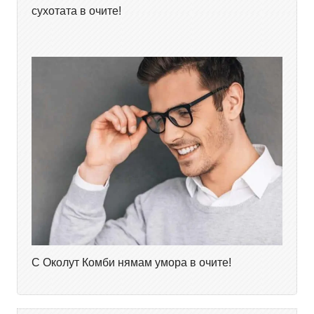
сухотата в очите!
С Околут Комби нямам умора в очите!