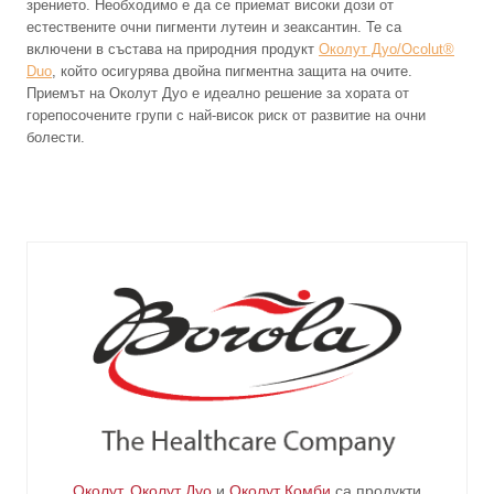
зрението. Необходимо е да се приемат високи дози от
естествените очни пигменти лутеин и зеаксантин. Те са
включени в състава на природния продукт
Околут Дуо/Ocolut®
Duo
, който осигурява двойна пигментна защита на очите.
Приемът на Околут Дуо е идеално решение за хората от
горепосочените групи с най-висок риск от развитие на очни
болести.
Околут
,
Околут Дуо
и
Околут Комби
са продукти