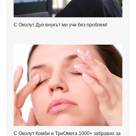
С Околут Дуо внукът ми учи без проблем!
С Околут Комби и ТриОмега 1000+ забравих за