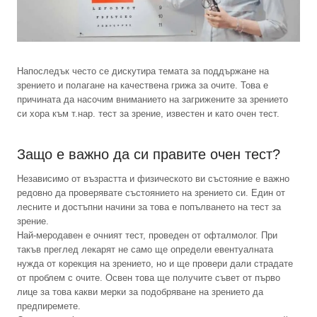
Напоследък често се дискутира темата за поддържане на
зрението и полагане на качествена грижа за очите. Това е
причината да насочим вниманието на загрижените за зрението
си хора към т.нар. тест за зрение, известен и като очен тест.
Защо е важно да си правите очен тест?
Независимо от възрастта и физическото ви състояние е важно
редовно да проверявате състоянието на зрението си. Един от
лесните и достъпни начини за това е попълването на тест за
зрение.
Най-меродавен е очният тест, проведен от офталмолог. При
такъв преглед лекарят не само ще определи евентуалната
нужда от корекция на зрението, но и ще провери дали страдате
от проблем с очите. Освен това ще получите съвет от първо
лице за това какви мерки за подобряване на зрението да
предпиремете.