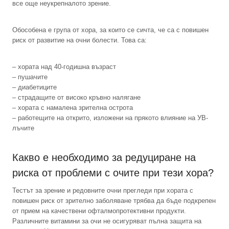
все още неукрепналото зрение.
Обособена е група от хора, за които се сичта, че са с повишен
риск от развитие на очни болести. Това са:
– хората над 40-годишна възраст
– пушачите
– диабетиците
– страдащите от високо кръвно налягане
– хората с намалена зрителна острота
– работещите на открито, изложени на прякото влияние на УВ-
лъчите
Какво е необходимо за редуциране на
риска от проблеми с очите при тези хора?
Тестът за зрение и редовните очни прегледи при хората с
повишен риск от зрително заболяване трябва да бъде подкрепен
от прием на качествени офталмопротективни продукти.
Различните витамини за очи не осигуряват пълна защита на