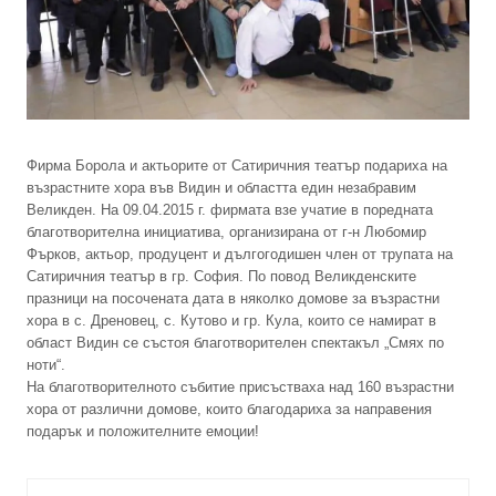
Фирма Борола и актьорите от Сатиричния театър подариха на
възрастните хора във Видин и областта един незабравим
Великден. На 09.04.2015 г. фирмата взе учатие в поредната
благотворителна инициатива, организирана от г-н Любомир
Фърков, актьор, продуцент и дългогодишен член от трупата на
Сатиричния театър в гр. София. По повод Великденските
празници на посочената дата в няколко домове за възрастни
хора в с. Дреновец, с. Кутово и гр. Кула, които се намират в
област Видин се състоя благотворителен спектакъл „Смях по
ноти“.
На благотворителното събитие присъстваха над 160 възрастни
хора от различни домове, които благодариха за направения
подарък и положителните емоции!