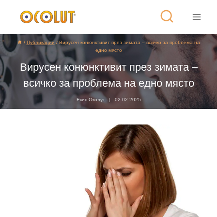
/
Публикации
/
Вирусен конюнктивит през зимата – всичко за проблема на
едно място
Вирусен конюнктивит през зимата –
всичко за проблема на едно място
Екип Околут
02.02.2025