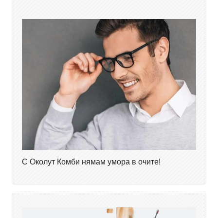
С Околут Комби нямам умора в очите!