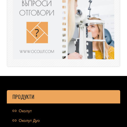
ПРОДУКТИ
Околут
Околут Дуо