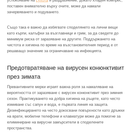
успокояване на
сухота
и раздразнение, докато хладен компрес,
поставен внимателно върху очите, може да намали
зачервяването и подуването.
Също така е важно да избягвате споделянето на лични вещи
като кърпи, калъфки за възглавници и грим, за да сведете до
минимум риска от заразяване на другите. Поддържането на
чистота и хигиена по време на възстановителния период е от
решаващо значение за ограничаване на инфекцията.
Предотвратяване на вирусен конюнктивит
през зимата
Превантивните мерки играят важна роля за намаляване на
вероятността от заразяване с вирусен конюнктивит през зимния
сезон. Практикуването на добра хигиена на ръцете, като често
измиване със сапун и вода, е първата линия на защита.
Дезинфекцирането на често докосвани повърхности като дръжки
на врати, мобилни телефони и клавиатури може да помогне за
елиминиране на вирусни замърсители в споделените
пространства.