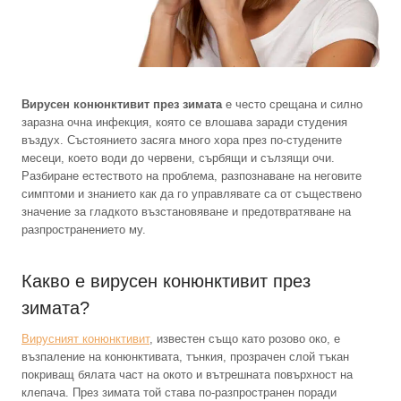
Вирусен конюнктивит през зимата
е често срещана и силно
заразна очна инфекция, която се влошава заради студения
въздух. Състоянието засяга много хора през по-студените
месеци, което води до червени, сърбящи и сълзящи очи.
Разбиране естеството на проблема, разпознаване на неговите
симптоми и знанието как да го управлявате са от съществено
значение за гладкото възстановяване и предотвратяване на
разпространението му.
Какво е вирусен конюнктивит през
зимата?
Вирусният конюнктивит
, известен също като розово око, е
възпаление на конюнктивата, тънкия, прозрачен слой тъкан
покриващ бялата част на окото и вътрешната повърхност на
клепача. През зимата той става по-разпространен поради