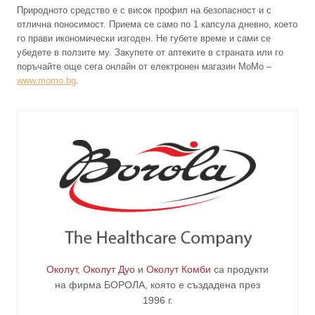
Природното средство е с висок профил на безопасност и с
отлична поносимост. Приема се само по 1 капсула дневно, което
го прави икономически изгоден. Не губете време и сами се
убедете в ползите му. Закупете от аптеките в страната или го
поръчайте още сега онлайн от електронен магазин МоМо –
www.momo.bg
.
Околут
,
Околут Дуо
и
Околут Комби
са продукти
на фирма
БОРОЛА
, която е създадена през
1996 г.