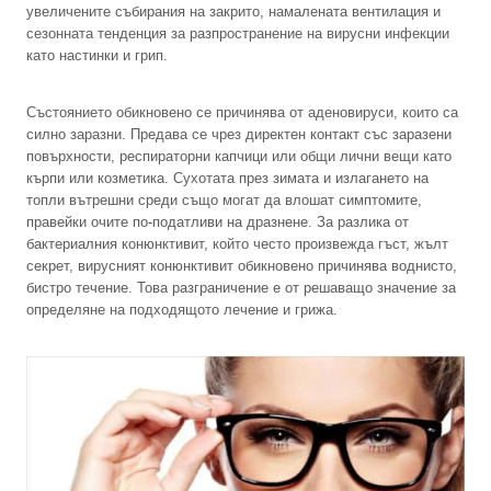
увеличените събирания на закрито, намалената вентилация и
сезонната тенденция за разпространение на вирусни инфекции
като настинки и грип.
Състоянието обикновено се причинява от аденовируси, които са
силно заразни. Предава се чрез директен контакт със заразени
повърхности, респираторни капчици или общи лични вещи като
кърпи или козметика. Сухотата през зимата и излагането на
топли вътрешни среди също могат да влошат симптомите,
правейки очите по-податливи на дразнене. За разлика от
бактериалния конюнктивит, който често произвежда гъст, жълт
секрет, вирусният конюнктивит обикновено причинява воднисто,
бистро течение. Това разграничение е от решаващо значение за
определяне на подходящото лечение и грижа.