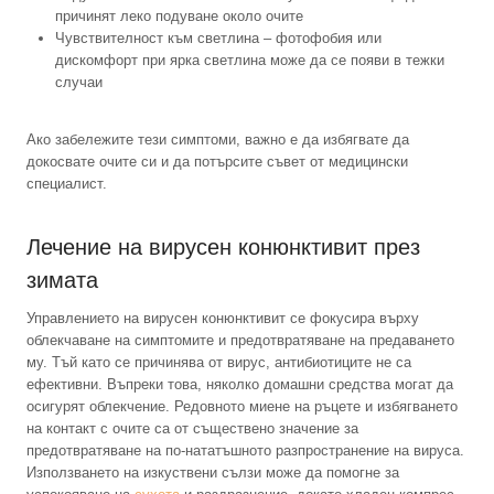
причинят леко подуване около очите
Чувствителност към светлина – фотофобия или
дискомфорт при ярка светлина може да се появи в тежки
случаи
Ако забележите тези симптоми, важно е да избягвате да
докосвате очите си и да потърсите съвет от медицински
специалист.
Лечение на вирусен конюнктивит през
зимата
Управлението на вирусен конюнктивит се фокусира върху
облекчаване на симптомите и предотвратяване на предаването
му. Тъй като се причинява от вирус, антибиотиците не са
ефективни. Въпреки това, няколко домашни средства могат да
осигурят облекчение. Редовното миене на ръцете и избягването
на контакт с очите са от съществено значение за
предотвратяване на по-нататъшното разпространение на вируса.
Използването на изкуствени сълзи може да помогне за