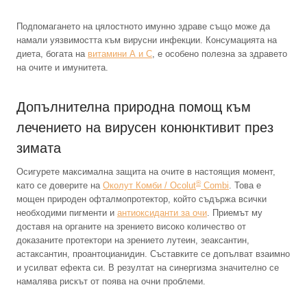
Подпомагането на цялостното имунно здраве също може да
намали уязвимостта към вирусни инфекции. Консумацията на
диета, богата на
витамини А и С
, е особено полезна за здравето
на очите и имунитета.
Допълнителна природна помощ към
лечението на вирусен конюнктивит през
зимата
Осигурете максимална защита на очите в настоящия момент,
®
като се доверите на
Околут Комби / Ocolut
Combi
. Това е
мощен природен офталмопротектор, който съдържа всички
необходими пигменти и
антиоксиданти за очи
. Приемът му
доставя на органите на зрението високо количество от
доказаните протектори на зрението лутеин, зеаксантин,
астаксантин, проантоцианидин. Съставките се допълват взаимно
и усилват ефекта си. В резултат на синергизма значително се
намалява рискът от поява на очни проблеми.