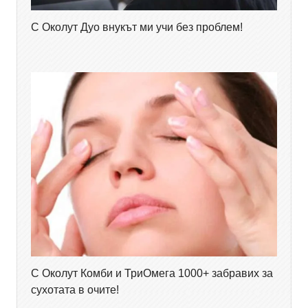
С Околут Дуо внукът ми учи без проблем!
С Околут Комби и ТриОмега 1000+ забравих за
сухотата в очите!