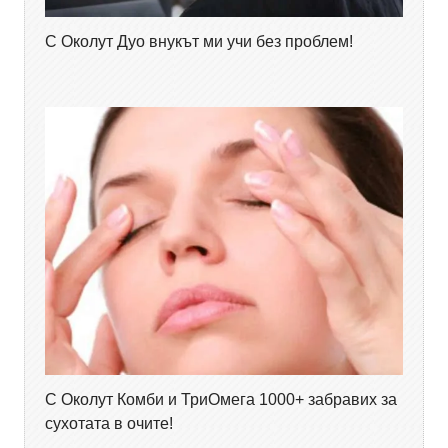
С Околут Дуо внукът ми учи без проблем!
С Околут Комби и ТриОмега 1000+ забравих за
сухотата в очите!