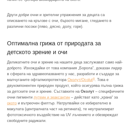
Други добри очни и зрителни упражнения за децата са
описването на кръгове с очи, бързото мигане, гледането в
различни посоки (ляво, дясно, долу, горе).
Оптимална грижа от природата за
детското зрение и очи
Деликатните очи и зрение на нашите деца заслужават само най-
доброто. Изхождайки от това компания „Борола“, доказан лидер
в сферата на здравеопазването у нас, разработи и създаде за
®
малчуганите офталмопротектора
Околут/Ocolut
. Това е
двукомпонентен природен продукт, който осигурява пълна грижа
за детските очи и зрение. Съставките на
Околут
– специфичните
очни пигменти
лутеин и зеаксантин
– действат като „храна“ за
окото
и вътреочен филтър. Натрупвайки се избирателно в
макулата (централната част на ретината), те неутрализират
фототоксичното въздействие на UV лъчението и обезвреждат
свободните радикали.