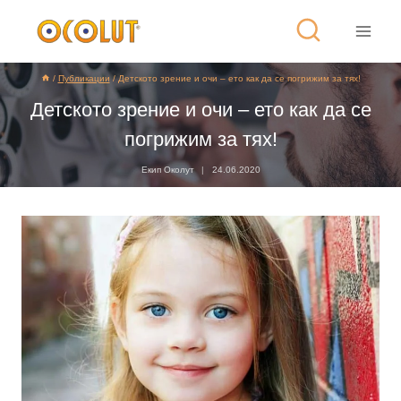
/
Публикации
/
Детското зрение и очи – ето как да се погрижим за тях!
Детското зрение и очи – ето как да се
погрижим за тях!
Екип Околут
24.06.2020