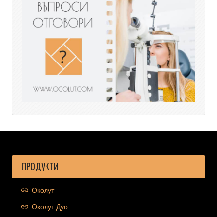
ПРОДУКТИ
Околут
Околут Дуо