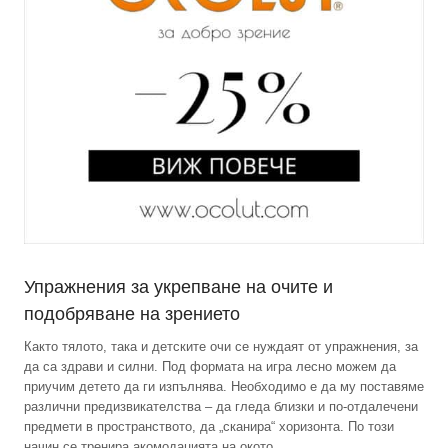
Упражнения за укрепване на очите и
подобряване на зрението
Както тялото, така и детските очи се нуждаят от упражнения, за
да са здрави и силни. Под формата на игра лесно можем да
приучим детето да ги изпълнява. Необходимо е да му поставяме
различни предизвикателства – да гледа близки и по-отдалечени
предмети в пространството, да „сканира“ хоризонта. По този
начин се тренира акомодацията на окото.