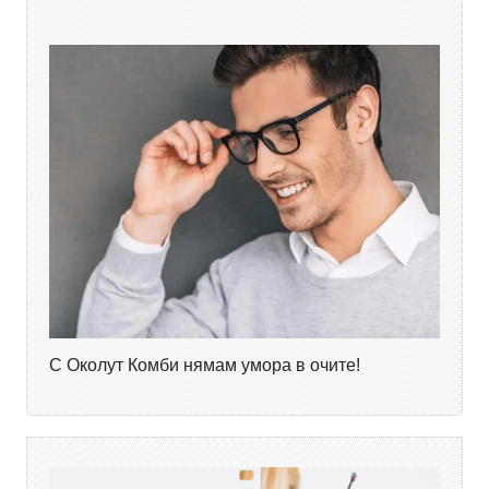
С Околут Комби нямам умора в очите!