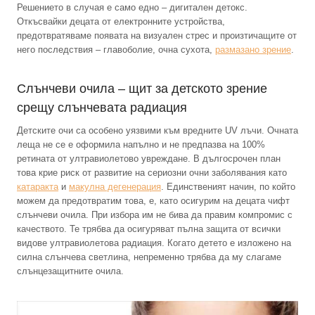
Решението в случая е само едно – дигитален детокс.
Откъсвайки децата от електронните устройства,
предотвратяваме появата на визуален стрес и произтичащите от
него последствия – главоболие, очна сухота,
размазано зрение
.
Слънчеви очила – щит за детското зрение
срещу слънчевата радиация
Детските очи са особено уязвими към вредните UV лъчи. Очната
леща не се е оформила напълно и не предпазва на 100%
ретината от ултравиолетово увреждане. В дългосрочен план
това крие риск от развитие на сериозни очни заболявания като
катаракта
и
макулна дегенерация
. Единственият начин, по който
можем да предотвратим това, е, като осигурим на децата чифт
слънчеви очила. При избора им не бива да правим компромис с
качеството. Те трябва да осигуряват пълна защита от всички
видове ултравиолетова радиация. Когато детето е изложено на
силна слънчева светлина, непременно трябва да му слагаме
слънцезащитните очила.