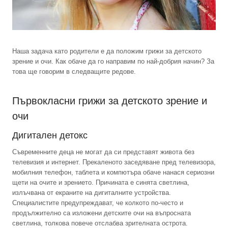
Наша задача като родители е да положим грижи за детското
зрение и очи. Как обаче да го направим по най-добрия начин? За
това ще говорим в следващите редове.
Първокласни грижи за детското зрение и
очи
Дигитален детокс
Съвременните деца не могат да си представят живота без
телевизия и интернет. Прекаленото заседяване пред телевизора,
мобилния телефон, таблета и компютъра обаче нанася сериозни
щети на очите и зрението. Причината е синята светлина,
излъчвана от екраните на дигиталните устройства.
Специалистите предупреждават, че колкото по-често и
продължително са изложени детските очи на въпросната
светлина, толкова повече отслабва зрителната острота.