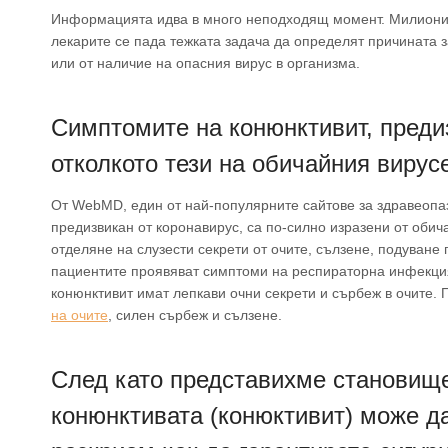
Информацията идва в много неподходящ момент. Милиони 
лекарите се пада тежката задача да определят причината з
или от наличие на опасния вирус в организма.
Симптомите на конюнктивит, предиз
отколкото тези на обичайния вирус
От WebMD, един от най-популярните сайтове за здравеопазв
предизвикан от коронавирус, са по-силно изразени от обич
отделяне на слузести секрети от очите, сълзене, подуване
пациентите проявяват симптоми на респираторна инфекция
конюнктивит имат лепкави очни секрети и сърбеж в очите.
на очите
, силен сърбеж и сълзене.
След като представихме становище
конюнктивата (конюктивит) може да