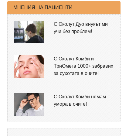
МНЕНИЯ НА ПАЦИЕНТИ
С Околут Дуо внукът ми
учи без проблем!
С Околут Комби и
ТриОмега 1000+ забравих
за сухотата в очите!
С Околут Комби нямам
умора в очите!