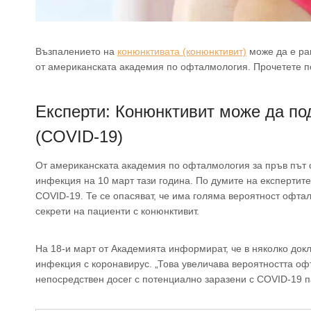
Възпалението на
конюнктивата (конюнктивит)
може да е ра
от американската академия по офталмология. Прочетете п
Експерти: Конюнктивит може да по
(COVID-19)
От американската академия по офталмология за пръв път 
инфекция на 10 март тази година. По думите на експертите
COVID-19. Те се опасяват, че има голяма вероятност офтал
секрети на пациенти с конюнктивит.
На 18-и март от Академията информират, че в няколко докл
инфекция с коронавирус. „Това увеличава вероятността оф
непосредствен досег с потенциално заразени с COVID-19 п