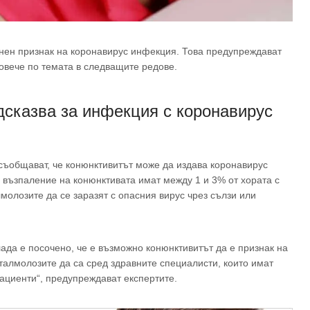
нен признак на коронавирус инфекция. Това предупреждават
овече по темата в следващите редове.
дсказва за инфекция с коронавирус
съобщават, че конюнктивитът може да издава коронавирус
 възпаление на конюнктивата имат между 1 и 3% от хората с
молозите да се заразят с опасния вирус чрез сълзи или
ада е посочено, че е възможно конюнктивитът да е признак на
талмолозите да са сред здравните специалисти, които имат
ациенти“, предупреждават експертите.