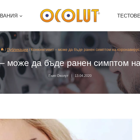
ЯВАНИЯ
ТЕСТОВ
/
Публикации
/
Конюнктивит – може да бъде ранен симптом на коронавирус
– може да бъде ранен симптом н
Екип Околут
13.04.2020