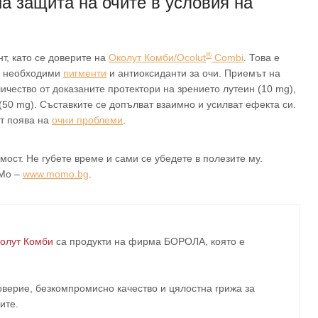
на защита на очите в условия на
®
т, като се доверите на
Околут Комби/Ocolut
Combi
. Това е
и необходими
пигменти
и антиоксиданти за очи. Приемът на
ичество от доказаните протектори на зрението лутеин (10 mg),
(50 mg). Съставките се допълват взаимно и усилват ефекта си.
от поява на
очни проблеми
.
ост. Не губете време и сами се убедете в полезите му.
оМо –
www.momo.bg
.
олут Комби
са продукти на фирма
БОРОЛА
, която е
верие, безкомпромисно качество и цялостна грижа за
ите
.