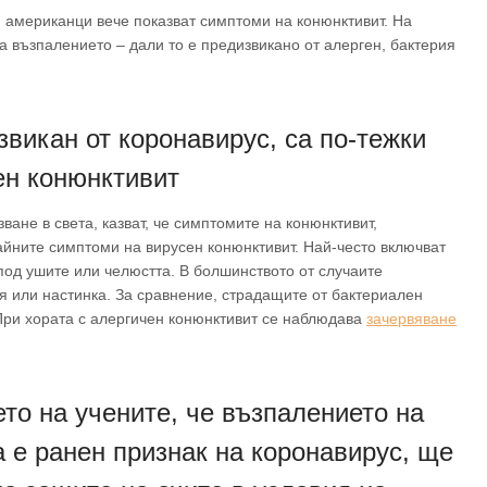
американци вече показват симптоми на конюнктивит. На
а възпалението – дали то е предизвикано от алерген, бактерия
викан от коронавирус, са по-тежки
ен конюнктивит
ане в света, казват, че симптомите на конюнктивит,
айните симптоми на вирусeн конюнктивит. Най-често включват
 под ушите или челюстта. В болшинството от случаите
 или настинка. За сравнение, страдащите от бактериален
 При хората с алергичен конюнктивит се наблюдава
зачервяване
то на учените, че възпалението на
 е ранен признак на коронавирус, ще