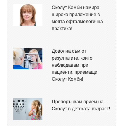
Околут Комби намира
широко приложение в
моята офталмологична
практика!
Доволна съм от
резултатите, които
наблюдавам при
пациенти, приемащи
Околут Комби!
Препоръчвам прием на
Околут в детската възраст!