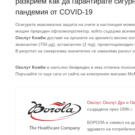
разкрием как да гарантирате сигур
пандемия от COVID-19
Осигурете максимална защита на очите в настоящия момен
мощен природен офталмопротектор, който съдържа всичк
Околут Комби
доставя на органите на зрението високо кол
зеаксантин (750 μg), астаксантин (2 mg), проантоцианидин 
В резултат на синергизма значително се намалява рискът 
Околут Комби
е напълно безвреден и има отлична поносим
Поръчайте го още сега от сайта на електронен магазин М
Околут
,
Околут Дуо
и
Ок
създадена през 1996 г.
БОРОЛА е символ на до
здравето на потребител