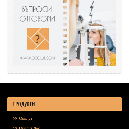
ПРОДУКТИ
Околут
Околут Дуо