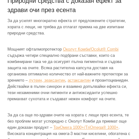
Природни средства с доказан ефект за
здрави очи през есента
За да усилят многократно ефекта от предложените стратегии,
хората с лещи, не трябва да отлагат приема на две изпитани
природни средства.
Мощният офталмопротектор
Околут Комби/Ocolut® Combi
съдържа четири специално подбрани съставки, които са
комбинирани така че да осигурят пълна пигментна и съдова
защита на очите. Всяка растителна капсула доставя на
организма оптимално количество от най-важните протектори за
зрението –
лутеин, зеаксантин
,
астаксантин
и проантоцианидин.
Действайки в пълен синхрон и взаимно допълвайки ефекта си,
тези незаменими очни пигменти и антиоксиданти успешно
премахват сухотата и създават нежен комфорт на очите.
За да са още по-здрави очите на хората с лещи през есента, те
без проблем могат успоредно с Околут Комби да приемат още
един доказан продукт –
ТриОмега 1000+/TriOmega® 1000+
.
Високата концентрация на омега-3 мастни киселини, обогатена с