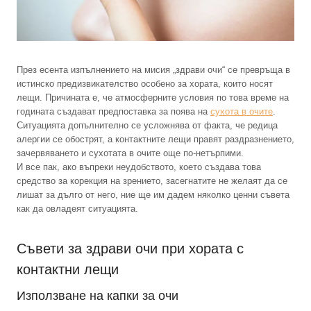
През есента изпълнението на мисия „здрави очи“ се превръща в
истинско предизвикателство особено за хората, които носят
лещи. Причината е, че атмосферните условия по това време на
годината създават предпоставка за поява на
сухота в очите
.
Ситуацията допълнително се усложнява от факта, че редица
алергии се обострят, а контактните лещи правят раздразнението,
зачервяването и сухотата в очите още по-нетърпими.
И все пак, ако въпреки неудобството, което създава това
средство за корекция на зрението, засегнатите не желаят да се
лишат за дълго от него, ние ще им дадем няколко ценни съвета
как да овладеят ситуацията.
Съвети за здрави очи при хората с
контактни лещи
Използване на капки за очи