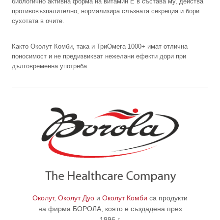
биологично активна форма на витамин E в състава му, действа
противовъзпалително, нормализира слъзната секреция и бори
сухотата в очите.
Както Околут Комби, така и ТриОмега 1000+ имат отлична
поносимост и не предизвикват нежелани ефекти дори при
дълговременна употреба.
Околут
,
Околут Дуо
и
Околут Комби
са продукти
на фирма
БОРОЛА
, която е създадена през
1996 г.