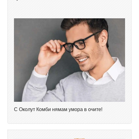
С Околут Комби нямам умора в очите!