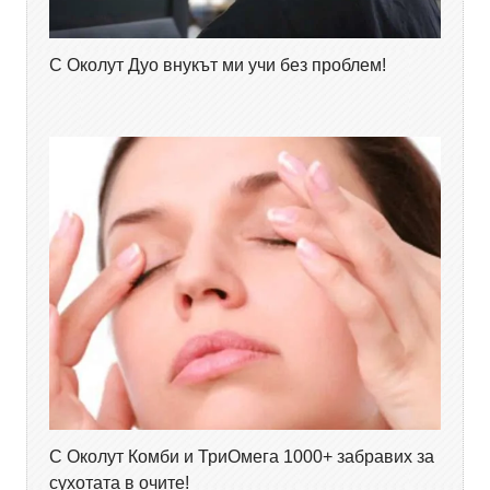
С Околут Дуо внукът ми учи без проблем!
С Околут Комби и ТриОмега 1000+ забравих за
сухотата в очите!