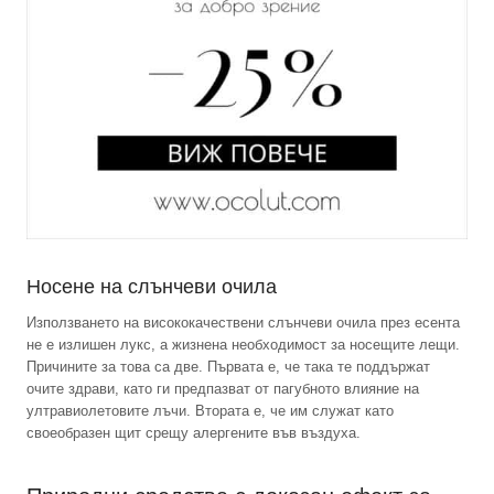
Носене на слънчеви очила
Използването на висококачествени слънчеви очила през есента
не е излишен лукс, а жизнена необходимост за носещите лещи.
Причините за това са две. Първата е, че така те поддържат
очите здрави, като ги предпазват от пагубното влияние на
ултравиолетовите лъчи. Втората е, че им служат като
своеобразен щит срещу алергените във въздуха.