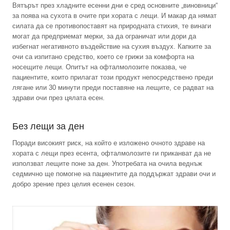
Вятърът през хладните есенни дни е сред основните „виновници“
за поява на сухота в очите при хората с лещи. И макар да нямат
силата да се противопоставят на природната стихия, те винаги
могат да предприемат мерки, за да ограничат или дори да
избегнат негативното въздействие на сухия въздух. Капките за
очи са изпитано средство, което се грижи за комфорта на
носещите лещи. Опитът на офталмолозите показва, че
пациентите, които прилагат този продукт непосредствено преди
лягане или 30 минути преди поставяне на лещите, се радват на
здрави очи през цялата есен.
Без лещи за ден
Поради високият риск, на който е изложено очното здраве на
хората с лещи през есента, офталмолозите ги приканват да не
използват лещите поне за ден. Употребата на очила веднъж
седмично ще помогне на пациентите да поддържат здрави очи и
добро зрение през целия есенен сезон.