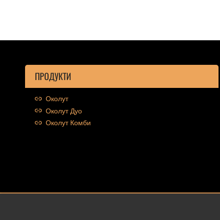
ПРОДУКТИ
Околут
Околут Дуо
Околут Комби