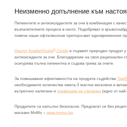
Неизменно допълнение към настоя
Пигментите и антиоксидантите за очи в комбинация с каче
възпалителните процеси в окото. Подобряват и кръвоснабд
повече наши офталмолози препоръчват едновременния при
®
Околут Комби/Ocolut
Combi
е първият природен продукт у
антиоксиданти за очи. Благодарение на своя рационален съ
осигурява пълна пигментна и съдова грижа за очите.
За повишаване ефективността на продукта съдейства
ТриО
необходимите количества омега-3 мастни киселини и витам
вътреочно налягане и
превенция на глаукома
(едно от най-
Продуктите са напълно безопасни. Предлагат се без рецепт
магазин МоМо –
www.momo.bg
.