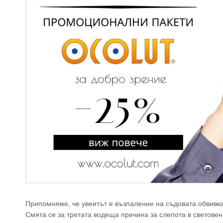
Припомняме, че увеитът е възпаление на съдовата обвивка
Смята се за третата водеща причина за слепота в светове