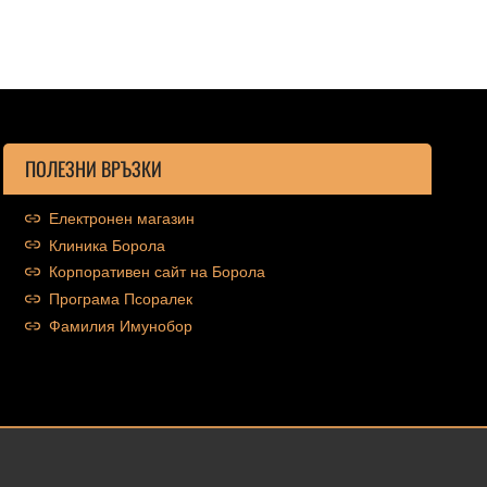
ПОЛЕЗНИ ВРЪЗКИ
Електронен магазин
Клиника Борола
Корпоративен сайт на Борола
Програма Псоралек
Фамилия Имунобор