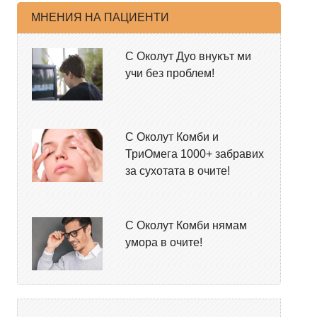
МНЕНИЯ НА ПАЦИЕНТИ
С Околут Дуо внукът ми
учи без проблем!
С Околут Комби и
ТриОмега 1000+ забравих
за сухотата в очите!
С Околут Комби нямам
умора в очите!