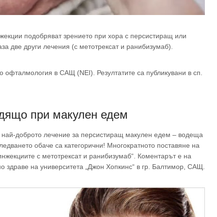
нжекции подобряват зрението при хора с персистиращ или
за две други лечения (с метотрексат и ранибизумаб).
 офталмология в САЩ (NEI). Резултатите са публикувани в сп.
одящо при макулен едем
е най-доброто лечение за персистиращ макулен едем – водеща
зследването обаче са категорични! Многократното поставяне на
инжекциите с метотрексат и ранибизумаб“. Коментарът е на
о здраве на университета „Джон Хопкинс“ в гр. Балтимор, САЩ.