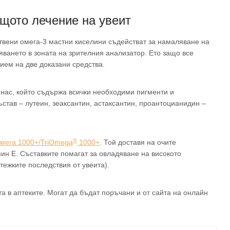
щото лечение на увеит
ствени омега-3 мастни киселини съдействат за намаляване на
яването в зоната на зрителния анализатор. Ето защо все
ем на две доказани средства.
 нас, който съдържа всички необходими пигменти и
став – лутеин, зеаксантин, астаксантин, проантоцианидин –
®
мега 1000+/TriOmega
1000+
. Той доставя на очите
ин E. Съставките помагат за овладяване на високото
тежките последствия от увеита).
а в аптеките. Могат да бъдат поръчани и от сайта на онлайн