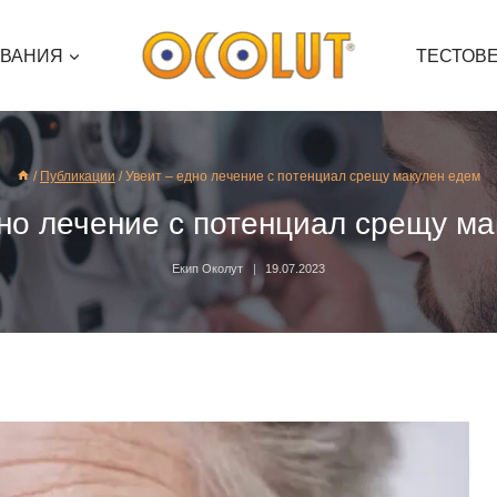
ЯВАНИЯ
ТЕСТОВ
/
Публикации
/
Увеит – едно лечение с потенциал срещу макулен едем
дно лечение с потенциал срещу ма
Екип Околут
19.07.2023