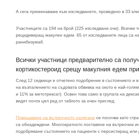
А сега преминаваме към изследването, проведено в 33 кл
Участниците са 194 на брой (225 изследвани очи). Всички 
рецидивиращ макулен едем. 65 от изследваните лица са на 
ранибизумаб.
Всички участници предварително са полу
кортикостероид срещу макулния едем при
След 12 седмици е отчетено подобрение в състоянието и в
на възпалението на съдовата обвивка на окото е най-голя
и 11% за метотрексат). Освен това само в групата на декс
видят почти цял ред от таблото за очен преглед.
Повишаване на вътреочното налягане
се посочва като стра
са обнадеждени. Многократното поставяне на вътреочни и
подобряване състоянието на пациенти с персистиращ или 