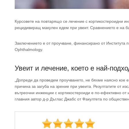
Курсовете на повтарящо се лечение с кортикостероидни и
рецидивиращ макулен едем при увеит. Сравнението е на ба
Заключението е от проучване, финансирано от Института по
Ophthalmology.
Увеит и лечение, което е най-подх
„Допреди да проведем проучването, не бяхме наясно кое 
причина за загуба на зрение при увеита. Резултатите от и
вътреочни инжекции с кортикостероиди е по-ефективно от 
главния автор д-р Дъглас Джабс от Факултета по обществен