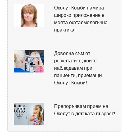
Околут Комби намира
широко приложение в
моята офталмологична
практика!
Доволна съм от
резултатите, които
наблюдавам при
пациенти, приемащи
Околут Комби!
Препоръчвам прием на
Околут в детската възраст!