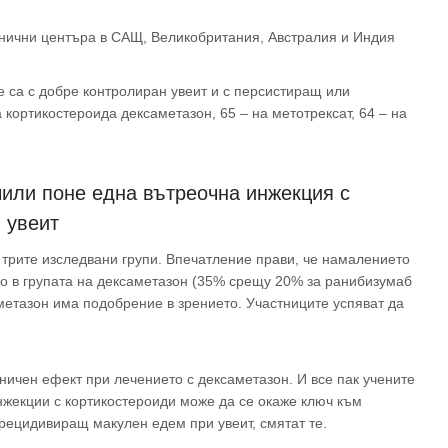
инични центъра в САЩ, Великобритания, Австралия и Индия
те са с добре контролиран увеит и с персистиращ или
кортикостероида дексаметазон, 65 – на метотрексат, 64 – на
чили поне една вътреочна инжекция с
 увеит
 трите изследвани групи. Впечатление прави, че намалението
мо в групата на дексаметазон (35% срещу 20% за ранибизумаб
аметазон има подобрение в зрението. Участниците успяват да
ничен ефект при лечението с дексаметазон. И все пак учените
нжекции с кортикостероиди може да се окаже ключ към
рецидивиращ макулен едем при увеит, смятат те.