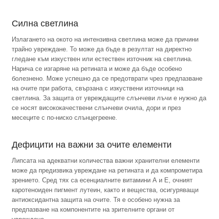
Силна светлина
Излагането на окото на интензивна светлина може да причини
трайно увреждане. То може да бъде в резултат на директно
гледане към изкуствен или естествен източник на светлина.
Нарича се изгаряне на ретината и може да бъде особено
болезнено. Може успешно да се предотврати чрез предпазване
на очите при работа, свързана с изкуствени източници на
светлина. За защита от увреждащите слънчеви лъчи е нужно да
се носят висококачествени слънчеви очила, дори и през
месеците с по-ниско слънцегреене.
Дефицити на важни за очите елементи
Липсата на адекватни количества важни хранителни елементи
може да предизвика увреждане на ретината и да компрометира
зрението. Сред тях са есенциалните витамини А и Е, очният
каротеноиден пигмент лутеин, както и вещества, осигуряващи
антиоксидантна защита на очите. Тя е особено нужна за
предпазване на компонентите на зрителните органи от