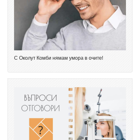
С Околут Комби нямам умора в очите!