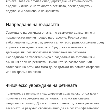
ябълка. Това се случва след увреждане на кръвоносните
съдове, изтичане на течност в ретината, последващото ѝ
подуване и влошаване на зрението.
Напредване на възрастта
Увреждане на ретината е напълно възможно да възникне и
поради естествения процес на стареене. Редица очни
заболявания и други смущения са по-често разпространени сред
хората в напреднала възраст. Сред тях са макулната
дегенерация, ретинопатиите и отлепване на ретината.
Последното се характеризира с разделяне на вътрешния и
външния слой на ретината. Причините за разкъсване или
отлепване на ретината мога да се дължат на самото стареене
или на травма на окото.
Физическо увреждане на ретината
Травмите, възникнали след директен удар на окото, са други
причини за увреждане на ретината. Те изискват спешна
медицинска помощ. Дори в случая зрението да не е директно
засегнато, е разумно своевременно да се посети офталмолог.