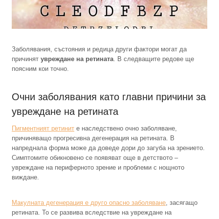
Заболявания, състояния и редица други фактори могат да
причинят
увреждане на ретината
. В следващите редове ще
поясним кои точно.
Очни заболявания като главни причини за
увреждане на ретината
Пигментният ретинит
е наследствено очно заболяване,
причиняващо прогресивна дегенерация на ретината. В
напреднала форма може да доведе дори до загуба на зрението.
Симптомите обикновено се появяват още в детството –
увреждане на периферното зрение и проблеми с нощното
виждане.
Макулната дегенерация е друго опасно заболяване
, засягащо
ретината. То се развива вследствие на увреждане на