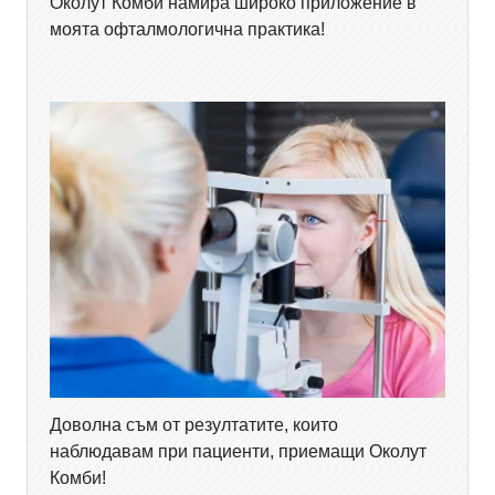
Околут Комби намира широко приложение в
моята офталмологична практика!
Доволна съм от резултатите, които
наблюдавам при пациенти, приемащи Околут
Комби!