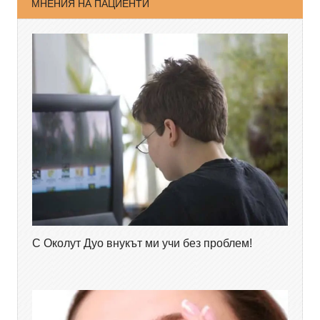
МНЕНИЯ НА ПАЦИЕНТИ
С Околут Дуо внукът ми учи без проблем!