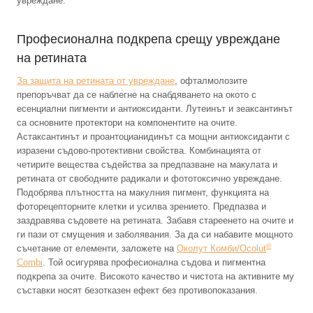
увреждане.
Професионална подкрепа срещу увреждане
на ретината
За защита на ретината от увреждане
, офталмолозите
препоръчват да се наблегне на снабдяването на окото с
есенциални пигменти и антиоксиданти. Лутеинът и зеаксантинът
са основните протектори на компонентите на очите.
Астаксантинът и проантоцианидинът са мощни антиоксиданти с
изразени съдово-протективни свойства. Комбинацията от
четирите вещества съдейства за предпазване на макулата и
ретината от свободните радикали и фототоксично увреждане.
Подобрява плътността на макулния пигмент, функцията на
фоторецепторните клетки и усилва зрението. Предпазва и
заздравява съдовете на ретината. Забавя стареенето на очите и
ги пази от смущения и заболявания. За да си набавите мощното
®
съчетание от елементи, заложете на
Околут Комби/Ocolut
Combi
. Той осигурява професионална съдова и пигментна
подкрепа за очите. Високото качество и чистота на активните му
съставки носят безотказен ефект без противопоказания.