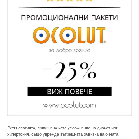
Ретинопатията, причинена като усложнение на диабет или
хипертония, също уврежда вътрешната обвивка на очната