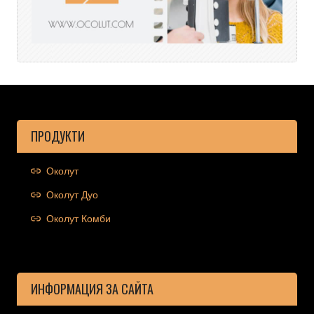
ПРОДУКТИ
Околут
Околут Дуо
Околут Комби
ИНФОРМАЦИЯ ЗА САЙТА