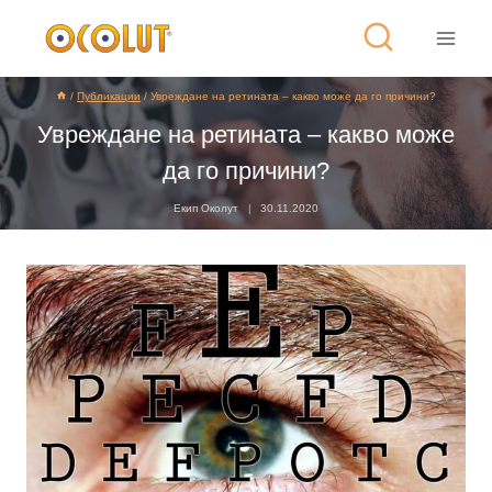
/
Публикации
/
Увреждане на ретината – какво може да го причини?
Увреждане на ретината – какво може
да го причини?
Екип Околут
30.11.2020