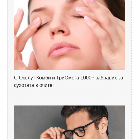
С Околут Комби и ТриОмега 1000+ забравих за
сухотата в очите!