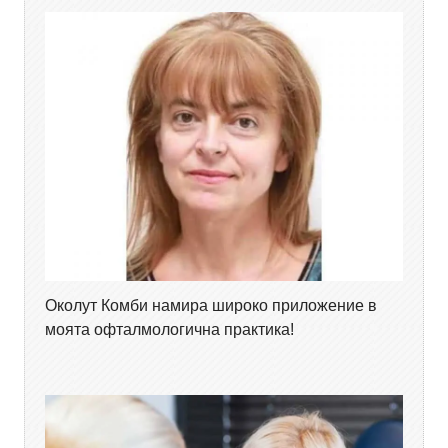
Околут Комби намира широко приложение в
моята офталмологична практика!