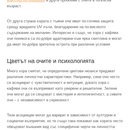
макулна дегенерация
и други проблеми с очите в по-късна
възраст.
От друга страна хората с тъмни очи имат по-голяма защита
срещу вредните UV лъчи, благодарение на по-високото
съдържание на меланин. Интересно е също, че хора с кафяви
очи понякога са по-добре адаптирани към ярка светлина и могат
да имат по-добра зрителна острота при различни условия.
Цветът на очите и психологията
Много хора смятат, че определени цветови нюанси придават
различни личностни характеристики. Например, сини очи често
се асоциират с чувствителност и интуиция, докато хора с
кафяви очи се възприемат като уверени и решителни. Зелени
очи могат да се свързват с мистерия и интелигентност, а сивите
очи – с независимост и сериозност.
Тези асоциации могат да варират в зависимост от културни и
социални възприятия, но те също така показват как хората често
обвързват външния вид със специфични черти на личността.