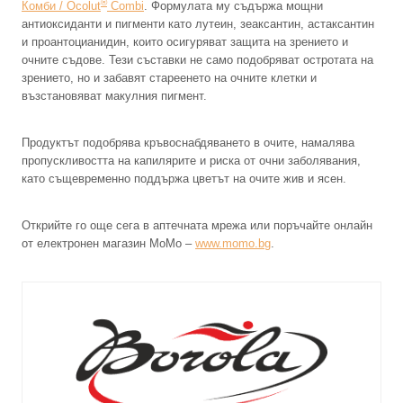
®
Комби / Ocolut
Combi
. Формулата му съдържа мощни
антиоксиданти и пигменти като лутеин, зеаксантин, астаксантин
и проантоцианидин, които осигуряват защита на зрението и
очните съдове. Тези съставки не само подобряват остротата на
зрението, но и забавят стареенето на очните клетки и
възстановяват макулния пигмент.
Продуктът подобрява кръвоснабдяването в очите, намалява
пропускливостта на капилярите и риска от очни заболявания,
като същевременно поддържа цветът на очите жив и ясен.
Открийте го още сега в аптечната мрежа или поръчайте онлайн
от електронен магазин MoMo –
www.momo.bg
.