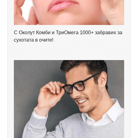
С Околут Комби и ТриОмега 1000+ забравих за
сухотата в очите!