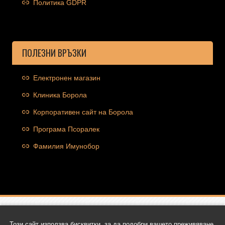
Политика GDPR
ПОЛЕЗНИ ВРЪЗКИ
Електронен магазин
Клиника Борола
Корпоративен сайт на Борола
Програма Псоралек
Фамилия Имунобор
Copyright © 2026 Ocolut.com | Всички права запазени | Уеб
Този сайт използва бисквитки, за да подобри вашето преживяване.