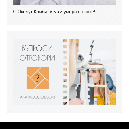
С Околут Комби нямам умора в очите!