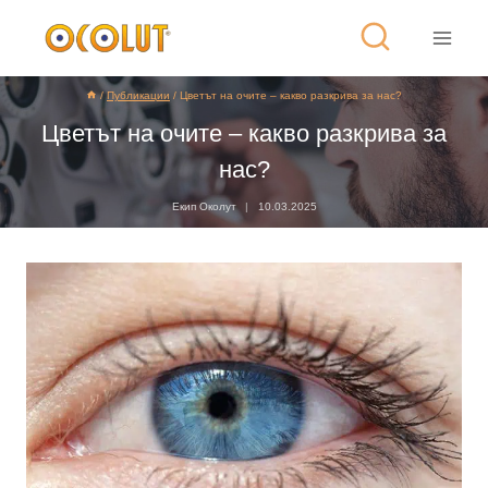
/
Публикации
/
Цветът на очите – какво разкрива за нас?
Цветът на очите – какво разкрива за
нас?
Екип Околут
10.03.2025