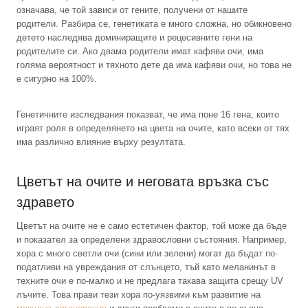
означава, че той зависи от гените, получени от нашите
родители. Разбира се, генетиката е много сложна, но обикновено
детето наследява доминиращите и рецесивните гени на
родителите си. Ако двама родители имат кафяви очи, има
голяма вероятност и тяхното дете да има кафяви очи, но това не
е сигурно на 100%.
Генетичните изследвания показват, че има поне 16 гена, които
играят роля в определянето на цвета на очите, като всеки от тях
има различно влияние върху резултата.
Цветът на очите и неговата връзка със
здравето
Цветът на очите не е само естетичен фактор, той може да бъде
и показател за определени здравословни състояния. Например,
хора с много светли очи (сини или зелени) могат да бъдат по-
податливи на увреждания от слънцето, тъй като меланинът в
техните очи е по-малко и не предлага такава защита срещу UV
лъчите. Това прави тези хора по-уязвими към развитие на