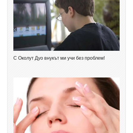
С Околут Дуо внукът ми учи без проблем!