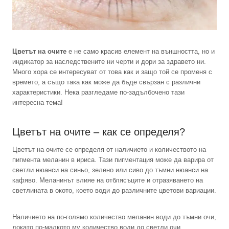
Цветът на очите
е не само красив елемент на външността, но и
индикатор за наследствените ни черти и дори за здравето ни.
Много хора се интересуват от това как и защо той се променя с
времето, а също така как може да бъде свързан с различни
характеристики. Нека разгледаме по-задълбочено тази
интересна тема!
Цветът на очите – как се определя?
Цветът на очите се определя от наличието и количеството на
пигмента меланин в ириса. Тази пигментация може да варира от
светли нюанси на синьо, зелено или сиво до тъмни нюанси на
кафяво. Меланинът влияе на отблясъците и отразяването на
светлината в окото, което води до различните цветови вариации.
Наличието на по-голямо количество меланин води до тъмни очи,
докато по-малкото му количество води до светли очи.