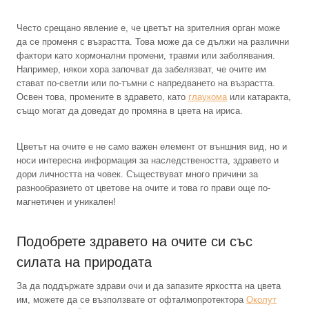
Често срещано явление е, че цветът на зрителния орган може
да се променя с възрастта. Това може да се дължи на различни
фактори като хормонални промени, травми или заболявания.
Например, някои хора започват да забелязват, че очите им
стават по-светли или по-тъмни с напредването на възрастта.
Освен това, промените в здравето, като
глаукома
или катаракта,
също могат да доведат до промяна в цвета на ириса.
Цветът на очите е не само важен елемент от външния вид, но и
носи интересна информация за наследствеността, здравето и
дори личността на човек. Съществуват много причини за
разнообразието от цветове на очите и това го прави още по-
магнетичен и уникален!
Подобрете здравето на очите си със
силата на природата
За да поддържате здрави очи и да запазите яркостта на цвета
им, можете да се възползвате от офталмопротектора
Околут