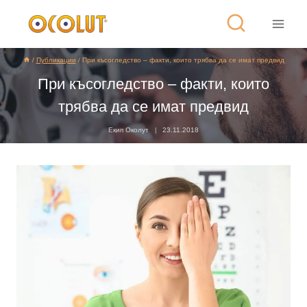
/
Публикации
/
При късогледство – факти, които трябва да се имат предвид
При късогледство – факти, които
трябва да се имат предвид
Екип Околут
23.11.2018