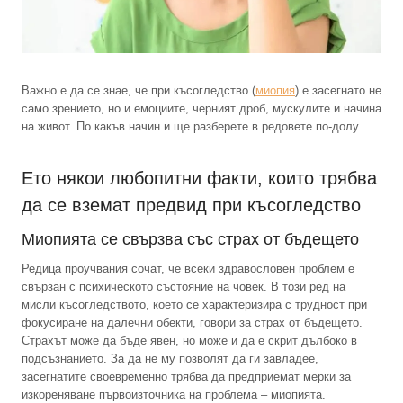
Важно е да се знае, че при късогледство (
миопия
) е засегнато не
само зрението, но и емоциите, черният дроб, мускулите и начина
на живот. По какъв начин и ще разберете в редовете по-долу.
Ето някои любопитни факти, които трябва
да се вземат предвид при късогледство
Миопията се свързва със страх от бъдещето
Редица проучвания сочат, че всеки здравословен проблем е
свързан с психическото състояние на човек. В този ред на
мисли късогледството, което се характеризира с трудност при
фокусиране на далечни обекти, говори за страх от бъдещето.
Страхът може да бъде явен, но може и да е скрит дълбоко в
подсъзнанието. За да не му позволят да ги завладее,
засегнатите своевременно трябва да предприемат мерки за
изкореняване първоизточника на проблема – миопията.