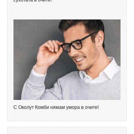
С Околут Комби нямам умора в очите!