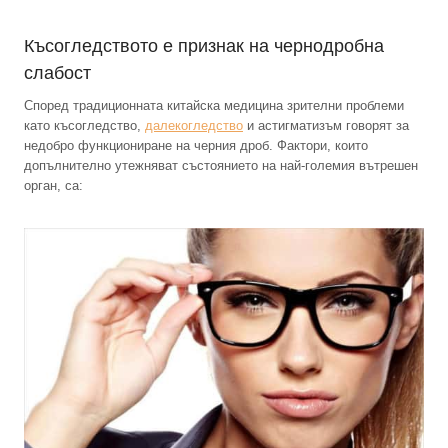
Късогледството е признак на чернодробна
слабост
Според традиционната китайска медицина зрителни проблеми
като късогледство,
далекогледство
и астигматизъм говорят за
недобро функциониране на черния дроб. Фактори, които
допълнително утежняват състоянието на най-големия вътрешен
орган, са: