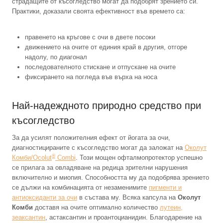
страдащите от късогледство могат да подобрят зрението си.
Практики, доказали своята ефективност във времето са:
правенето на кръгове с очи в двете посоки
движението на очите от единия край в другия, отгоре
надолу, по диагонал
последователното стискане и отпускане на очите
фиксирането на погледа във върха на носа
Най-надеждното природно средство при
късогледство
За да усилят положителния ефект от йогата за очи,
диагностицираните с късогледство могат да заложат на
Околут
®
Комби/Ocolut
Combi
. Този мощен офталмопротектор успешно
се прилага за овладяване на редица зрителни нарушения
включително и миопия. Способността му да подобрява зрението
се дължи на комбинацията от незаменимите
пигменти и
антиоксиданти за очи
в състава му. Всяка капсула на
Околут
Комби
доставя на очите оптимално количество
лутеин,
зеаксантин
, астаксантин и проантоцианидин. Благодарение на