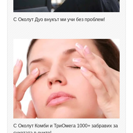
С Околут Дуо внукът ми учи без проблем!
С Околут Комби и ТриОмега 1000+ забравих за
сухотата в очите!