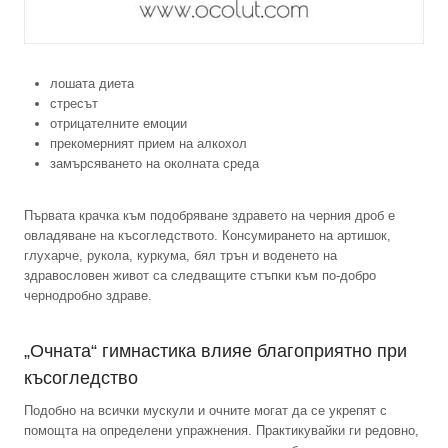
лошата диета
стресът
отрицателните емоции
прекомерният прием на алкохол
замърсяването на околната среда
Първата крачка към подобряване здравето на черния дроб е
овладяване на късогледството. Консумирането на артишок,
глухарче, рукола, куркума, бял трън и воденето на
здравословен живот са следващите стъпки към по-добро
чернодробно здраве.
„Очната“ гимнастика влияе благоприятно при
късогледство
Подобно на всички мускули и очните могат да се укрепят с
помощта на определени упражнения. Практикувайки ги редовно,