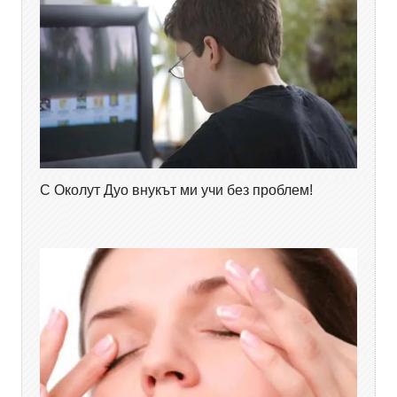
С Околут Дуо внукът ми учи без проблем!