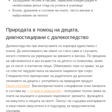
Затруднено четене и писане, намалена концентрация и
необоснован рязък спад на успеха в училище
Болки, дразнене и сълзене на очите, често мигане и
набръчкване на челото.
Природата в помощ на децата,
диагностицирани с далекогледство
Далекогледство при малчуганите се коригира единствено с
очила. До използването им обаче се стига само в случаите,
когато степента на увреждане на зрението е висока. По преценка
на офталмолога и ако възрастта на детето го позволява, може
да се носят и контактни лещи. Обикновено това се прави, за да
се спестят неудобствата на малките пациенти при спорт.
Специалистите препоръчват на родителите да допълнят
лечението на децата с употребата на природния продукт
Околут/Ocolut®
. Високопречистените специфични очни пигменти
в състава му –
лутеин и зеаксантин
– осигуряват пълна грижа за
очите на мъниците и доказано подпомагат зрението, функцията
на макулата и лещата на окото. Околут не съдържа консерванти
и изкуствени овкусители и е подходящ за продължителна
употреба.