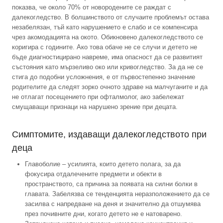
показва, че около 70% от новородените се раждат с
далекогледство. В болшинството от случаите проблемът остава
незабелязан, тъй като нарушението е слабо и се компенсира
чрез акомодацията на окото. Обикновено далекогледството се
коригира с годините. Ако това обаче не се случи и детето не
бъде диагностицирано навреме, има опасност да се развитият
състояния като мързеливо око или кривогледство. За да не се
стига до подобни усложнения, е от първостепенно значение
родителите да следят зорко очното здраве на малчуганите и да
не отлагат посещението при офталмолог, ако забележат
смущаващи признаци на нарушено зрение при децата.
Симптомите, издаващи далекогледството при
деца
Главоболие – усилията, които детето полага, за да
фокусира отдалечените предмети и обекти в
пространството, са причина за появата на силни болки в
главата. Забелязва се тенденцията неразположението да се
засилва с напредване на деня и значително да отшумява
през почивните дни, когато детето не е натоварено.