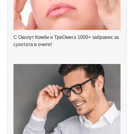
С Околут Комби и ТриОмега 1000+ забравих за
сухотата в очите!