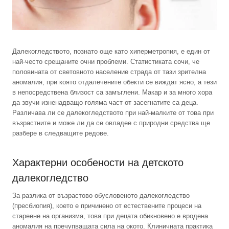
Далекогледството, познато още като хиперметропия, е един от
най-често срещаните очни проблеми. Статистиката сочи, че
половината от световното население страда от тази зрителна
аномалия, при която отдалечените обекти се виждат ясно, а тези
в непосредствена близост са замъглени. Макар и за много хора
да звучи изненадващо голяма част от засегнатите са деца.
Различава ли се далекогледството при най-малките от това при
възрастните и може ли да се овладее с природни средства ще
разбере в следващите редове.
Характерни особености на детското
далекогледство
За разлика от възрастово обусловеното далекогледство
(пресбиопия), което е причинено от естествените процеси на
стареене на организма, това при децата обикновено е вродена
аномалия на пречупващата сила на окото. Клиничната практика