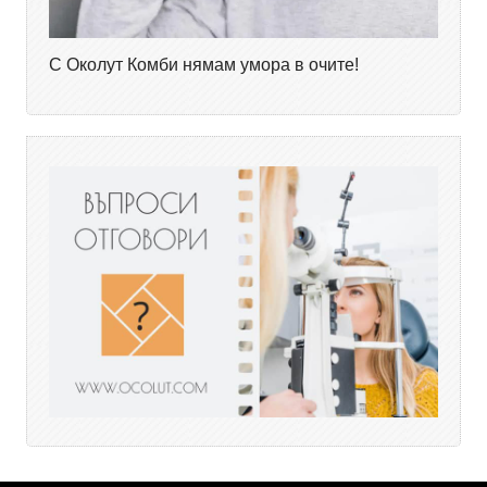
С Околут Комби нямам умора в очите!