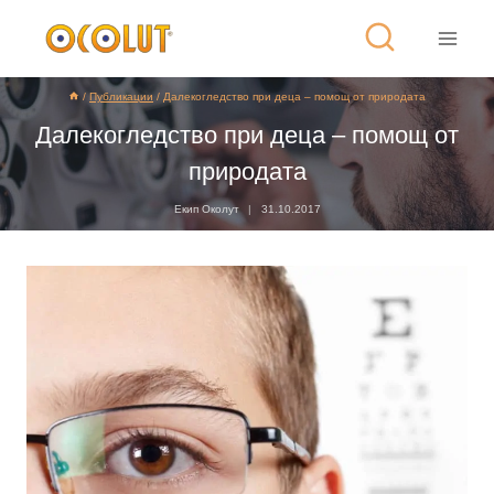
/
Публикации
/
Далекогледство при деца – помощ от природата
Далекогледство при деца – помощ от
природата
Екип Околут
31.10.2017