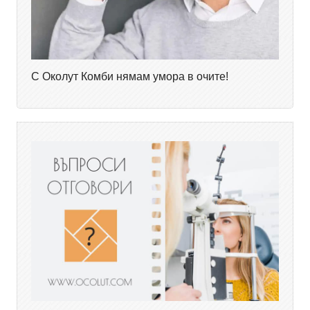
С Околут Комби нямам умора в очите!