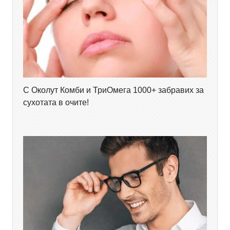
С Околут Комби и ТриОмега 1000+ забравих за
сухотата в очите!