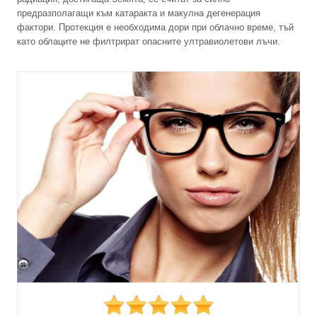
предразполагащи към катаракта и макулна дегенерация
фактори. Протекция е необходима дори при облачно време, тъй
като облаците не филтрират опасните ултравиолетови лъчи.