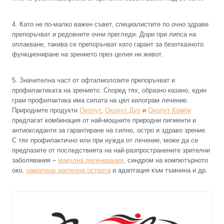
4. Като не по-малко важен съвет, специалистите по очно здраве
препоръчват и редовните очни прегледи. Дори при липса на
оплакване, такива се препоръчват като гарант за безотказното
функциониране на зрението през целия ни живот.
5. Значителна част от офталмолозите препоръчват и
профилактиката на зрението. Според тях, образно казано, един
грам профилактика има силата на цял килограм лечение.
Природните продукти
Околут
,
Околут Дуо
и
Околут Комби
предлагат комбинация от най-мощните природни пигменти и
антиоксиданти за гарантиране на силно, остро и здраво зрение.
С тях профилактично или при нужда от лечение, може да се
предпазите от последствията на най-разпространените зрителни
заболявания –
макулна дегенерация
, синдром на компютърното
око,
намалена зрителна острота
и адаптация към тъмнина и др.