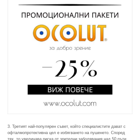
3. Третият най-популярен съвет, който специалистите дават с
офталмопротективна цел е избягването на пушенето. Според
тях, то увеличава риска от зрителни заболявания над 50 пъти.