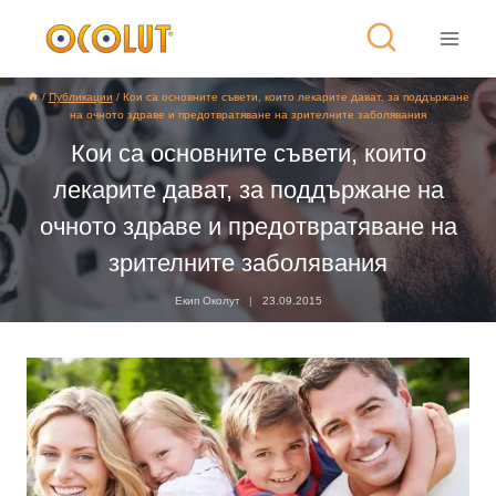
/
Публикации
/
Кои са основните съвети, които лекарите дават, за поддържане
на очното здраве и предотвратяване на зрителните заболявания
Кои са основните съвети, които
лекарите дават, за поддържане на
очното здраве и предотвратяване на
зрителните заболявания
Екип Околут
23.09.2015