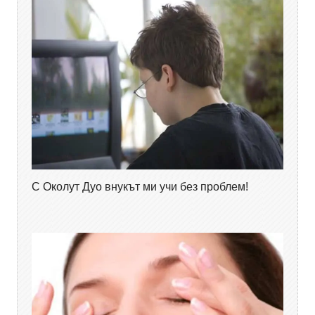
С Околут Дуо внукът ми учи без проблем!