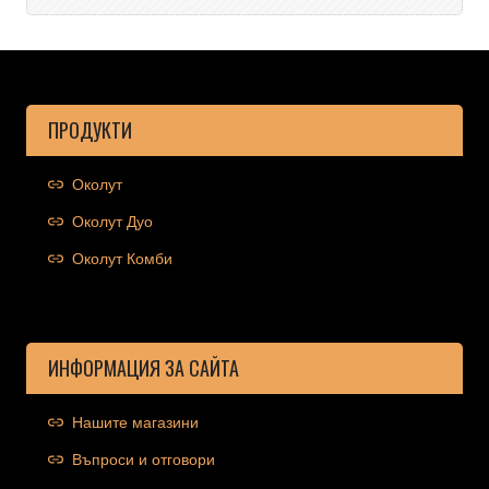
ПРОДУКТИ
Околут
Околут Дуо
Околут Комби
ИНФОРМАЦИЯ ЗА САЙТА
Нашите магазини
Въпроси и отговори