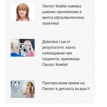
Околут Комби намира
широко приложение в
моята офталмологична
практика!
Доволна съм от
резултатите, които
наблюдавам при
пациенти, приемащи
Околут Комби!
Препоръчвам прием на
Околут в детската възраст!