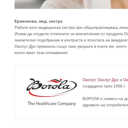
Ерменкова, мед. сестра
Работя като медицинска сестра при общопрактикуващ лекар
Искам да споделя отличните си впечатления от продукта О
значително подобрение в контраста и яснотата на вижданет
Околут Дуо премахна също така умората в очите ми, която
които имат тези оплаквания.
Околут
,
Околут Дуо
и
Ок
създадена през 1996 г.
БОРОЛА е символ на до
здравето на потребител