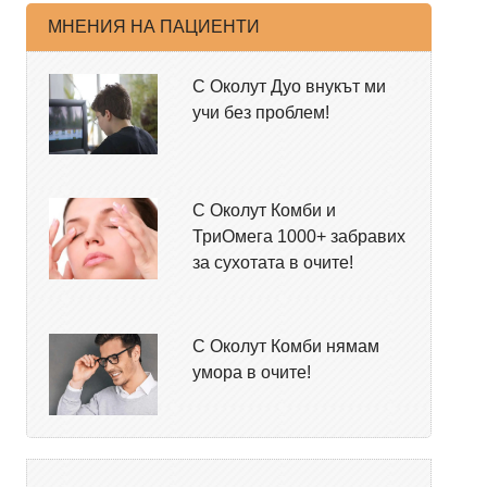
МНЕНИЯ НА ПАЦИЕНТИ
С Околут Дуо внукът ми
учи без проблем!
С Околут Комби и
ТриОмега 1000+ забравих
за сухотата в очите!
С Околут Комби нямам
умора в очите!