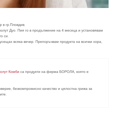
 в гр.Пловдив.
колут Дуо. Пия го в продължение на 4 месеца и установявам
о си.
 усещах всяка вечер. Препоръчвам продукта на всички хора,
олут Комби
са продукти на фирма
БОРОЛА
, която е
верие, безкомпромисно качество и цялостна грижа за
ите
.