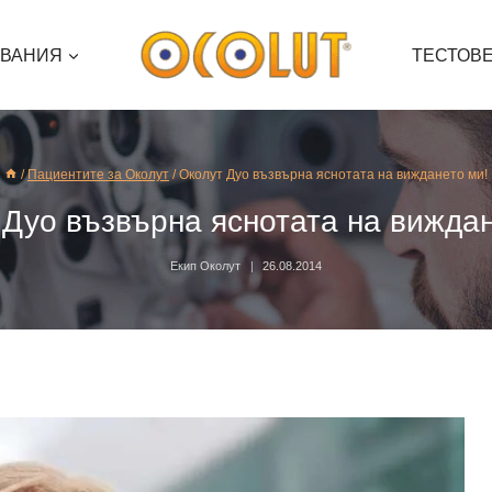
ЯВАНИЯ
ТЕСТОВ
/
Пациентите за Околут
/
Околут Дуо възвърна яснотата на виждането ми!
 Дуо възвърна яснотата на виждан
Екип Околут
26.08.2014