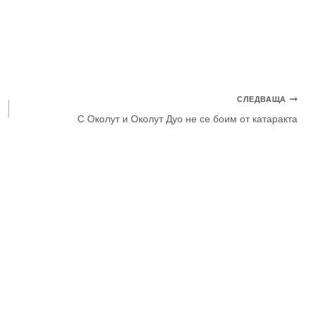
СЛЕДВАЩА
С Околут и Околут Дуо не се боим от катаракта