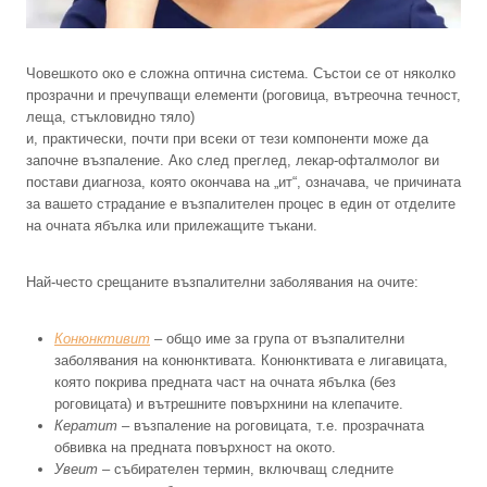
Човешкото око е сложна оптична система. Състои се от няколко
прозрачни и пречупващи елементи (роговица, вътреочна течност,
леща, стъкловидно тяло)
и, практически, почти при всеки от тези компоненти може да
започне възпаление. Ако след преглед, лекар-офталмолог ви
постави диагноза, която окончава на „ит“, означава, че причината
за вашето страдание е възпалителен процес в един от отделите
на очната ябълка или прилежащите тъкани.
Най-често срещаните възпалителни заболявания на очите:
Конюнктивит
– общо име за група от възпалителни
заболявания на конюнктивата. Конюнктивата е лигавицата,
която покрива предната част на очната ябълка (без
роговицата) и вътрешните повърхнини на клепачите.
Кератит
– възпаление на роговицата, т.е. прозрачната
обвивка на предната повърхност на окото.
Увеит
– събирателен термин, включващ следните