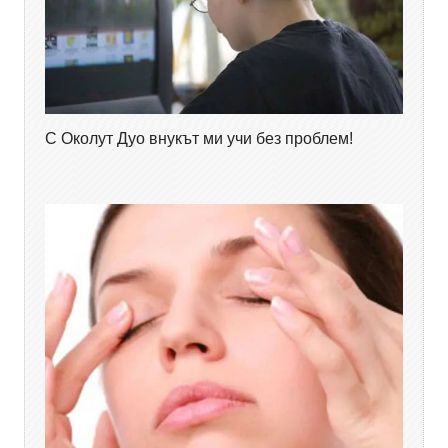
С Околут Дуо внукът ми учи без проблем!