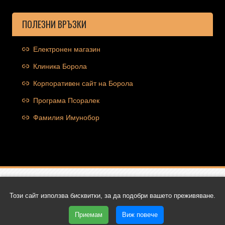
ПОЛЕЗНИ ВРЪЗКИ
Електронен магазин
Клиника Борола
Корпоративен сайт на Борола
Програма Псоралек
Фамилия Имунобор
Copyright © 2026 Ocolut.com | Всички права запазени | Уеб
Този сайт използва бисквитки, за да подобри вашето преживяване.
дизайн и SEO от Трибест
Приемам
Виж повече