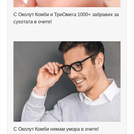
С Околут Комби и ТриОмега 1000+ забравих за
сухотата в очите!
С Околут Комби нямам умора в очите!