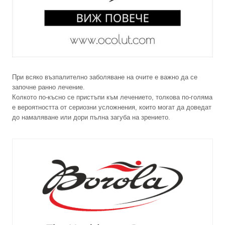
При всяко възпалително заболяване на очите е важно да се
започне ранно лечение.
Колкото по-късно се пристъпи към лечението, толкова по-голяма
е вероятността от сериозни усложнения, които могат да доведат
до намаляване или дори пълна загуба на зрението.