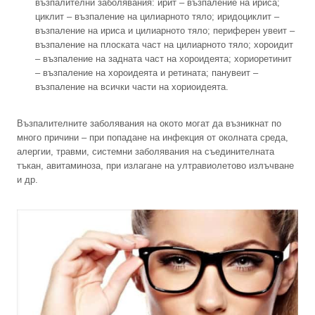
възпалителни заболявания: ирит – възпаление на ириса;
циклит – възпаление на цилиарното тяло; иридоциклит –
възпаление на ириса и цилиарното тяло; периферен увеит –
възпаление на плоската част на цилиарното тяло; хороидит
– възпаление на задната част на хороидеята; хориоретинит
– възпаление на хороидеята и ретината; панувеит –
възпаление на всички части на хориоидеята.
Възпалителните заболявания на окото могат да възникнат по
много причини – при попадане на инфекция от околната среда,
алергии, травми, системни заболявания на съединителната
тъкан, авитаминоза, при излагане на ултравиолетово излъчване
и др.