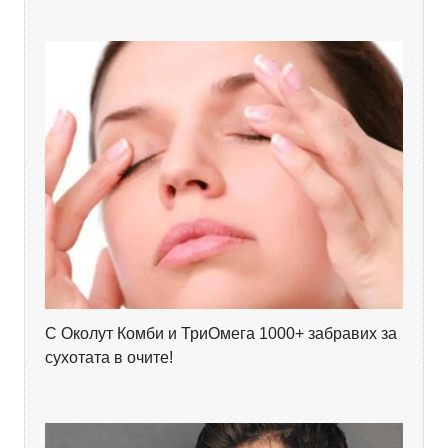
С Околут Комби и ТриОмега 1000+ забравих за
сухотата в очите!