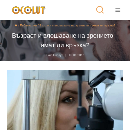
/
Публикации
/
Възраст и влошаване на зрението – имат ли връзка?
Възраст и влошаване на зрението –
имат ли връзка?
Екип Околут
10.06.2015