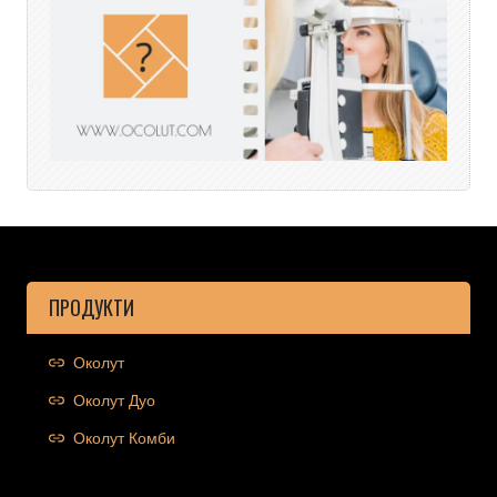
ПРОДУКТИ
Околут
Околут Дуо
Околут Комби