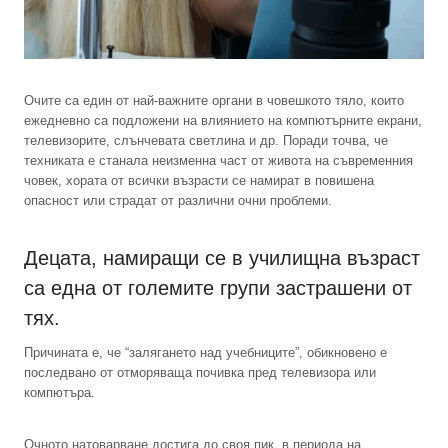
Очите са един от най-важните органи в човешкото тяло, които
ежедневно са подложени на влиянието на компютърните екрани,
телевизорите, слънчевата светлина и др. Поради точва, че
техниката е станала неизменна част от живота на съвременния
човек, хората от всички възрасти се намират в повишена
опасност или страдат от различни очни проблеми.
Децата, намиращи се в училищна възраст
са една от големите групи застрашени от
тях.
Причината е, че “залягането над учебниците”, обикновено е
последвано от отморяваща почивка пред телевизора или
компютъра.
Очното натоварване достига до своя пик, в периода на