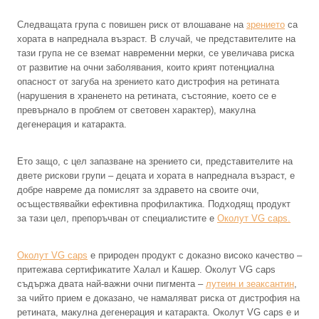
Следващата група с повишен риск от влошаване на
зрението
са
хората в напреднала възраст. В случай, че представителите на
тази група не се вземат навременни мерки, се увеличава риска
от развитие на очни заболявания, които крият потенциална
опасност от загуба на зрението като дистрофия на ретината
(нарушения в храненето на ретината, състояние, което се е
превърнало в проблем от световен характер), макулна
дегенерация и катаракта.
Ето защо, с цел запазване на зрението си, представителите на
двете рискови групи – децата и хората в напреднала възраст, е
добре навреме да помислят за здравето на своите очи,
осъществявайки ефективна профилактика. Подходящ продукт
за тази цел, препоръчван от специалистите е
Околут VG caps.
Околут VG caps
е природен продукт с доказно високо качество –
притежава сертификатите Халал и Кашер. Околут VG caps
съдържа двата най-важни очни пигмента –
лутеин и зеаксантин
,
за чийто прием е доказано, че намаляват риска от дистрофия на
ретината, макулна дегенерация и катаракта. Околут VG caps е и