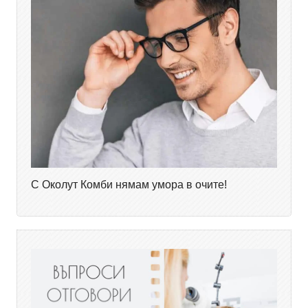
С Околут Комби нямам умора в очите!