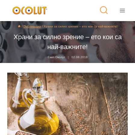
/
Публикации
/
Храни за силно зрение – ето кои са най-важните!
Храни за силно зрение – ето кои са
най-важните!
Екип Околут
02.08.2018