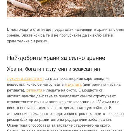
В настоящата статия ще представим най-ценните храни за силно
зрение. Вижте кои са те и не пропускайте да ги включите в
хранителния си режим.
Най-добрите храни за силно зрение
Храни, богати на лутеин и зеаксантин
Лутеин и зеаксантин
са мастноразтворими каротеноидни
вещества, които се натрупват в
макулата
(централната част на
ретината),
ретината
и лещата на окото. С мощното си
антиоксидантно действие те предпазват очните структури от
отрицателните външни влияния като излагане на UV лъчи и на
синята светлина, излъчвана от дигиталните устройства. В
допълнение намаляват оксидативния стрес в клетките – основен
рисков фактор за развитието на редица очни заболявания.
Освен това способстват за забавяне стареенето на окото.