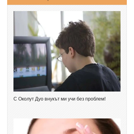
С Околут Дуо внукът ми учи без проблем!