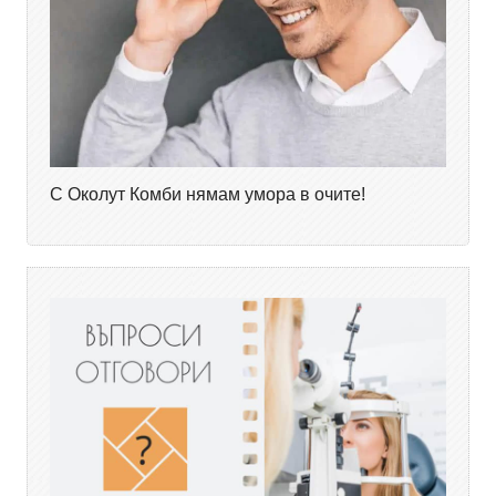
С Околут Комби нямам умора в очите!