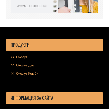
ПРОДУКТИ
Околут
Околут Дуо
Околут Комби
ИНФОРМАЦИЯ ЗА САЙТА