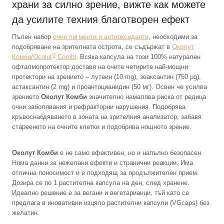
храни за силно зрение, вижте как можете
да усилите техния благотворен ефект
Пълен набор
очни пигменти и антиоксиданти
, необходими за
подобряване на зрителната острота, се съдържат в
Околут
®
Комби/Ocolut
Combi
. Всяка капсула на този 100% натурален
офталмопротектор доставя на очите четирите най-мощни
протектори на зрението – лутеин (10 mg), зеаксантин (750 μg),
астаксантин (2 mg) и проантоцианидин (50 мг). Освен че усилва
зрението
Околут Комби
значително намалява риска от редица
очни заболявания и рефракторни нарушения. Подобрява
кръвоснабдяването в зоната на зрителния анализатор, забавя
стареенето на очните клетки и подобрява нощното зрение.
Околут Комби
е не само ефективен, но и напълно безопасен.
Няма данни за нежелани ефекти и странични реакции. Има
отлична поносимост и е подходящ за продължителен прием.
Дозира се по 1 растителна капсула на ден, след хранене.
Идеално решение е за вегани и вегетарианци, тъй като се
предлага в иновативни изцяло растителни капсули (VGcaps) без
желатин.