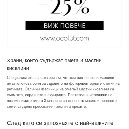
Храни, които съдържат омега-3 мастни
киселини
Специалистите са категорични, че този вид полезни мазнини
имат ключова роля за здравето на фоторецепторните клетки на
ретината. Отлични източници на омега-3 мастни киселини са
сьомгата, сардината и скумрията. Растителни източници на
незаменимите омега-3 мазнини са лененото масло и лененото
семе, студено пресованият зехтин и орехите.
След като се запознахте с най-важните