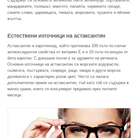
Съдържат се основно в зеленолистните зеленчуци, портокалите,
мандарините, пъпешът, мангото, папаята, червеното грозде,
сините сливи, царевицата, тиквата, морковите, чушките и яйчния
жълтък.
Естествени източници на астаксантин
Астаксантин е каротеноид, който притежава 100 пъти по-силни
антиоксидантни свойства от витамин E и е 10 пъти по-мощен от
бета каротин. С доказани ползи е за здравето на ретината.
Основни източници на астаксантин са морските водорасли,
сьомгата, пъстървата, скариди, раци, омари и други морски
деликатеси с характерен розов цвят. Често се налага
допълнителен прием на астаксантин, тъй като той се съдържа в
малко храни, които се консумират предимно през летните
месеци.