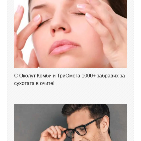
С Околут Комби и ТриОмега 1000+ забравих за
сухотата в очите!