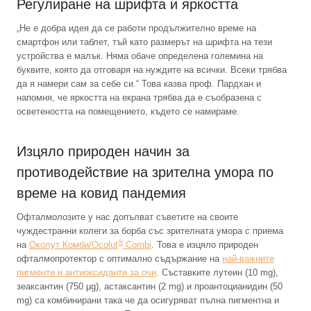
Регулиране на шрифта и яркостта
„Не е добра идея да се работи продължително време на
смартфон или таблет, тъй като размерът на шрифта на тези
устройства е малък. Няма обаче определена големина на
буквите, която да отговаря на нуждите на всички. Всеки трябва
да я намери сам за себе си.“ Това казва проф. Пардхан и
напомня, че яркостта на екрана трябва да е съобразена с
осветеността на помещението, където се намираме.
Изцяло природен начин за
противодействие на зрителна умора по
време на ковид пандемия
Офталмолозите у нас допълват съветите на своите
чуждестранни колеги за борба със зрителната умора с приема
®
на
Околут Комби/Ocolut
Combi
. Това е изцяло природен
офталмопротектор с оптимално съдържание на
най-важните
пигменти и антиоксиданти за очи
. Съставките лутеин (10 mg),
зеаксантин (750 μg), астаксантин (2 mg) и проантоцианидин (50
mg) са комбинирани така че да осигуряват пълна пигментна и