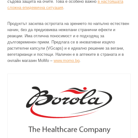
съдова защита на очите. Това е особено важно
в настоящата
сложна епидемична ситуация
.
Продуктът засилва остротата на зрението по напълно естествен
начин, без да предизвиква нежелани странични ефекти и
реакции. Има отлична поносимост и е подходящ за
дълговременен прием. Предлага се в иновативни изцяло
растителни капсули (VGcaps) и е идеално решение за вегани,
вегетарианци и постещи. Наличен е в аптеките в страната и в
онлайн магазин МоМо –
www.momo.bg
.