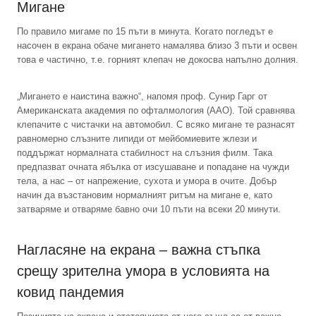
Мигане
По правило мигаме по 15 пъти в минута. Когато погледът е
насочен в екрана обаче мигането намалява близо 3 пъти и освен
това е частично, т.е. горният клепач не докосва напълно долния.
„Мигането е наистина важно“, напомя проф. Сунир Гарг от
Американската академия по офталмология (AAO). Той сравнява
клепачите с чистачки на автомобил. С всяко мигане те разнасят
равномерно слъзните липиди от мейбомиевите жлези и
поддържат нормалната стабилност на слъзния филм. Така
предпазват очната ябълка от изсушаване и попадане на чужди
тела, а нас – от напрежение, сухота и умора в очите. Добър
начин да възстановим нормалният ритъм на мигане е, като
затваряме и отваряме бавно очи 10 пъти на всеки 20 минути.
Нагласяне на екрана – важна стъпка
срещу зрителна умора в условията на
ковид пандемия