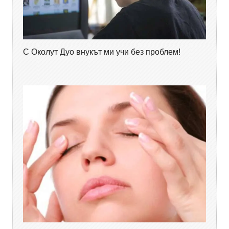
С Околут Дуо внукът ми учи без проблем!