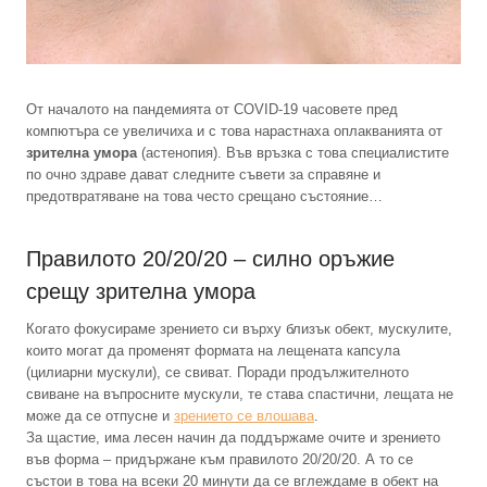
От началото на пандемията от COVID-19 часовете пред
компютъра се увеличиха и с това нарастнаха оплакванията от
зрителна умора
(астенопия). Във връзка с това специалистите
по очно здраве дават следните съвети за справяне и
предотвратяване на това често срещано състояние…
Правилото 20/20/20 – силно оръжие
срещу зрителна умора
Когато фокусираме зрението си върху близък обект, мускулите,
които могат да променят формата на лещената капсула
(цилиарни мускули), се свиват. Поради продължителното
свиване на въпросните мускули, те става спастични, лещата не
може да се отпусне и
зрението се влошава
.
За щастие, има лесен начин да поддържаме очите и зрението
във форма – придържане към правилото 20/20/20. А то се
състои в това на всеки 20 минути да се вглеждаме в обект на