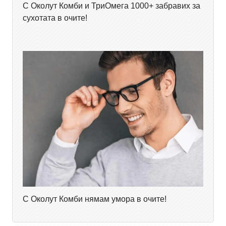
С Околут Комби и ТриОмега 1000+ забравих за
сухотата в очите!
С Околут Комби нямам умора в очите!