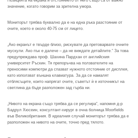
Позицията на екрана и отстоянието от него също са от важно
значение, когато говорим за зрителна умора.
Мониторът трябва буквално да е на една ръка разстояние от
очите, което е около 40-75 см от лицето.
„Ако екранът е твърде близо, рискувате да претоварвате очните
мускули. Ако пък е далече – да не виждате детайлите.“ За това
предупреждава проф. Шахина Пардхан от английския
университет Ръскин. Тя препоръчва на ползвателите на
преносими компютри да спазват нужното отстояние от дисплея,
като използват външна клавиатура. За да се намалят
отблясъците, които напрягат очите, съветът ѝ е източникът на
светлина да бъде разположен зад гърба ни.
„Нивото на екрана също трябва да се регулира“, напомня д-р
Бадрул Хюсеин, консултант-хирург в очна болница Moorfields
във Великобритания. В идеалния случай мониторът трябва да е
разположен на нивото на очите, точно пред тялото.