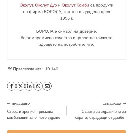
Околут
,
Околут Дуо
и
Околут Комби
са продукти
на фирма
БОРОЛА
, която е създадена през
1996 г.
БОРОЛА е символ на доверие,
безкомпромисно качество и цялостна грижа за
здравето на потребителите
.
Преглеждания:
10 146
ПРЕДИШНА
СЛЕДВАЩА
Стрес и зрение – рискова
Съвети за здрави очи за
комбинация за очното здраве
хората, страдащи от диабет