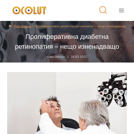
/
Публикации
/
Пролиферативна диабетна ретинопатия – нещо изненадващо
Пролиферативна диабетна
ретинопатия – нещо изненадващо
Екип Околут
28.02.2022