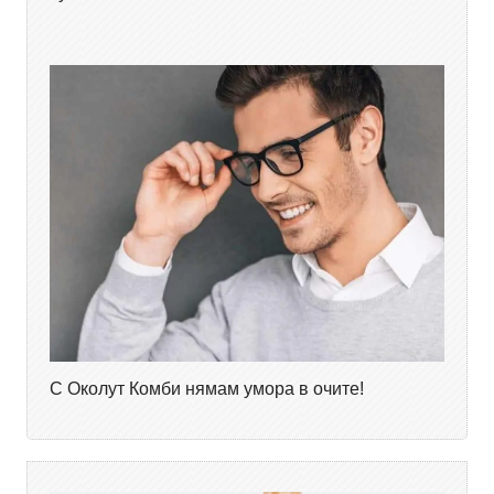
С Околут Комби нямам умора в очите!