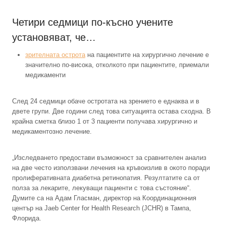
Четири седмици по-късно учените
установяват, че…
зрителната острота
на пациентите на хирургично лечение е
значително по-висока, отколкото при пациентите, приемали
медикаменти
След 24 седмици обаче остротата на зрението е еднаква и в
двете групи. Две години след това ситуацията остава сходна. В
крайна сметка близо 1 от 3 пациенти получава хирургично и
медикаментозно лечение.
„Изследването предостави възможност за сравнителен анализ
на две често използвани лечения на кръвоизлив в окото поради
пролиферативната диабетна ретинопатия. Резултатите са от
полза за лекарите, лекуващи пациенти с това състояние“.
Думите са на Адам Гласман, директор на Координационния
център на Jaeb Center for Health Research (JCHR) в Тампа,
Флорида.