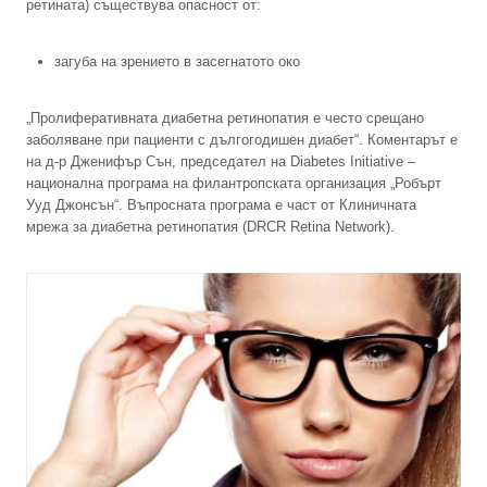
ретината) съществува опасност от:
загуба на зрението в засегнатото око
„Пролиферативната диабетна ретинопатия е често срещано
заболяване при пациенти с дългогодишен диабет“. Коментарът е
на д-р Дженифър Сън, председател на Diabetes Initiative –
национална програма на филантропската организация „Робърт
Ууд Джонсън“. Въпросната програма е част от Клиничната
мрежа за диабетна ретинопатия (DRCR Retina Network).