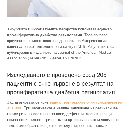
Хирургията и инжекционните лекарства повлияват еднакво
пролиферативна диабетна ретинопатия
. Това показва
проучване, осъществено с подкрепата на Американския
национален офталмологичен институт (NEI). Резултатите са
публикувани в изданието на Journal of the American Medical
Association (JAMA) от 15 декември 2020 г.
Изследването е проведено сред 205
пациенти с очно кървене в резултат на
пролиферативна диабетна ретинопатия
Зад диагнозата се крие
едно от най-тежките очни усложнения на
диабета
. При засегнатите е налице запушване на ретиналните
капиляри и прорастване на нови, дефектни, леснокървящи
кръвоносни съдове. При по-голям кръвоизлив в стъкловидното
тяло (гелообразно вещество между вътреочната леща и