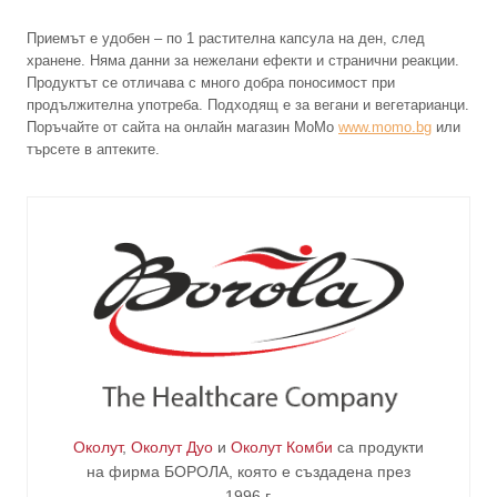
Приемът е удобен – по 1 растителна капсула на ден, след
хранене. Няма данни за нежелани ефекти и странични реакции.
Продуктът се отличава с много добра поносимост при
продължителна употреба. Подходящ е за вегани и вегетарианци.
Поръчайте от сайта на онлайн магазин МоМо
www.momo.bg
или
търсете в аптеките.
Околут
,
Околут Дуо
и
Околут Комби
са продукти
на фирма
БОРОЛА
, която е създадена през
1996 г.