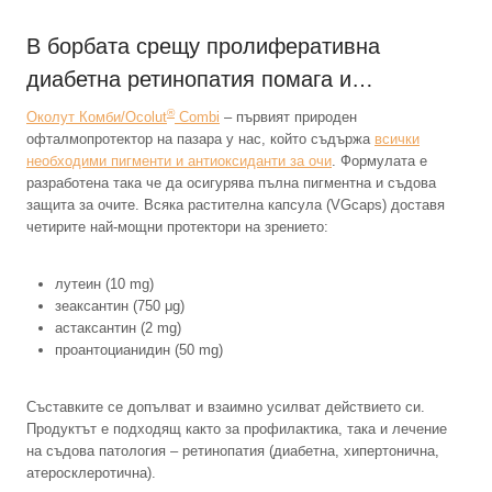
В борбата срещу пролиферативна
диабетна ретинопатия помага и…
®
Околут Комби/Ocolut
Combi
– първият природен
офталмопротектор на пазара у нас, който съдържа
всички
необходими пигменти и антиоксиданти за очи
. Формулата е
разработена така че да осигурява пълна пигментна и съдова
защита за очите. Всяка растителна капсула (VGcaps) доставя
четирите най-мощни протектори на зрението:
лутеин (10 mg)
зеаксантин (750 μg)
астаксантин (2 mg)
проантоцианидин (50 mg)
Съставките се допълват и взаимно усилват действието си.
Продуктът е подходящ както за профилактика, така и лечение
на съдова патология – ретинопатия (диабетна, хипертонична,
атеросклеротична).