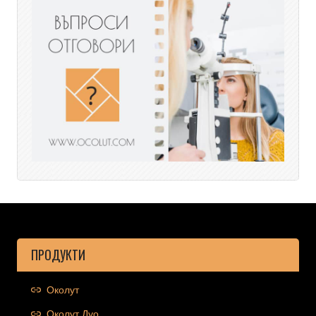
ПРОДУКТИ
Околут
Околут Дуо