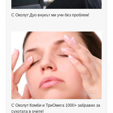
С Околут Дуо внукът ми учи без проблем!
С Околут Комби и ТриОмега 1000+ забравих за
сухотата в очите!