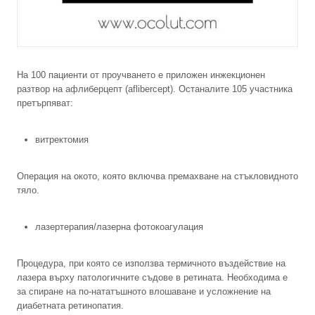
На 100 пациенти от проучването е приложен инжекционен
разтвор на афлиберцепт (aflibercept). Останалите 105 участника
претърпяват:
витректомия
Операция на окото, която включва премахване на стъкловидното
тяло.
лазертерапия/лазерна фотокоагулация
Процедура, при която се използва термичното въздействие на
лазера върху патологичните съдове в ретината. Необходима е
за спиране на по-нататъшното влошаване и усложнение на
диабетната ретинопатия.