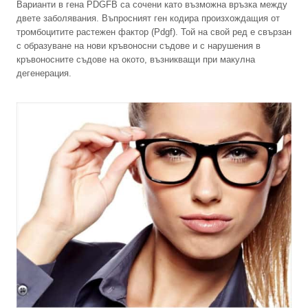
Варианти в гена PDGFB са сочени като възможна връзка между
двете заболявания. Въпросният ген кодира произхождащия от
тромбоцитите растежен фактор (Pdgf). Той на свой ред е свързан
с образуване на нови кръвоносни съдове и с нарушения в
кръвоносните съдове на окото, възникващи при макулна
дегенерация.