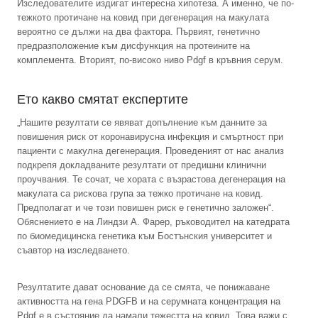
Изследователите издигат интересна хипотеза. А именно, че по-
тежкото протичане на ковид при дегенерация на макулата
вероятно се дължи на два фактора. Първият, генетично
предразположение към дисфункция на протеините на
комплемента. Вторият, по-високо ниво Pdgf в кръвния серум.
Ето какво смятат експертите
„Нашите резултати се явяват допълнение към данните за
повишения риск от коронавирусна инфекция и смъртност при
пациенти с макулна дегенерация. Проведеният от нас анализ
подкрепя докладваните резултати от предишни клинични
проучвания. Те сочат, че хората с възрастова дегенерация на
макулата са рискова група за тежко протичане на ковид.
Предполагат и че този повишен риск е генетично заложен“.
Обяснението е на Линдзи А. Фарер, ръководител на катедрата
по биомедицинска генетика към Бостънския университет и
съавтор на изследването.
Резултатите дават основание да се смята, че понижаване
активността на гена PDGFB и на серумната концентрация на
Pdgf е в състояние да намали тежестта на ковид. Това важи с