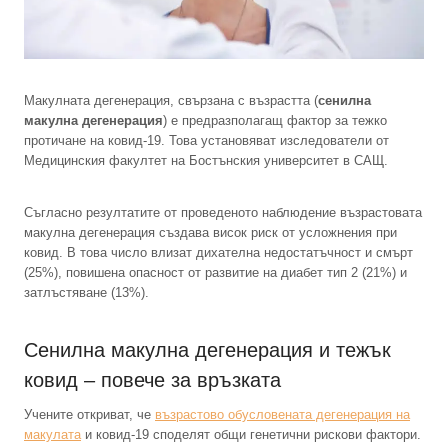
Макулната дегенерация, свързана с възрастта (
сенилна
макулна дегенерация
) е предразполагащ фактор за тежко
протичане на ковид-19. Това установяват изследователи от
Медицинския факултет на Бостънския университет в САЩ.
Съгласно резултатите от проведеното наблюдение възрастовата
макулна дегенерация създава висок риск от усложнения при
ковид. В това число влизат дихателна недостатъчност и смърт
(25%), повишена опасност от развитие на диабет тип 2 (21%) и
затлъстяване (13%).
Сенилна макулна дегенерация и тежък
ковид – повече за връзката
Учените откриват, че
възрастово обусловената дегенерация на
макулата
и ковид-19 споделят общи генетични рискови фактори.