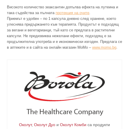
Високото количество зеаксантин допълва ефекта на лутеина и
така съдейства за пълната
протекция на очите
.
Приемът е удобен – по 1 капсула дневно след хранене, което
улеснява придържането към терапията. Продуктът е подходящ
за вегани и вегетарианци, тъй като се предлага в растителни
капсули. Не предизвиква нежелани ефекти, подходящ е за
продължителна употреба и е икономически изгоден. Предлага се
в аптеките и в сайта на онлайн магазин МоМо –
www.momo.bg
.
Околут
,
Околут Дуо
и
Околут Комби
са продукти