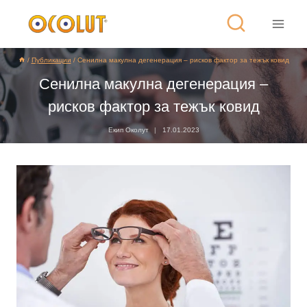
/
Публикации
/
Сенилна макулна дегенерация – рисков фактор за тежък ковид
Сенилна макулна дегенерация –
рисков фактор за тежък ковид
Екип Околут
17.01.2023