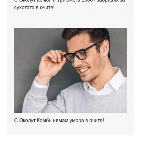
сухотата в очите!
С Околут Комби нямам умора в очите!