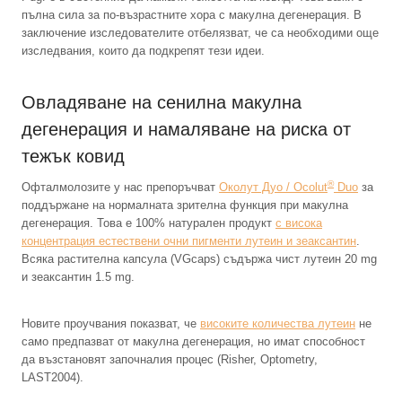
пълна сила за по-възрастните хора с макулна дегенерация. В
заключение изследователите отбелязват, че са необходими още
изследвания, които да подкрепят тези идеи.
Овладяване на сенилна макулна
дегенерация и намаляване на риска от
тежък ковид
®
Офталмолозите у нас препоръчват
Околут Дуо / Ocolut
Duo
за
поддържане на нормалната зрителна функция при макулна
дегенерация. Това е 100% натурален продукт
с висока
концентрация естествени очни пигменти лутеин и зеаксантин
.
Всяка растителна капсула (VGcaps) съдържа чист лутеин 20 mg
и зеаксантин 1.5 mg.
Новите проучвания показват, че
високите количества лутеин
не
само предпазват от макулна дегенерация, но имат способност
да възстановят започналия процес (Risher, Optometry,
LAST2004).