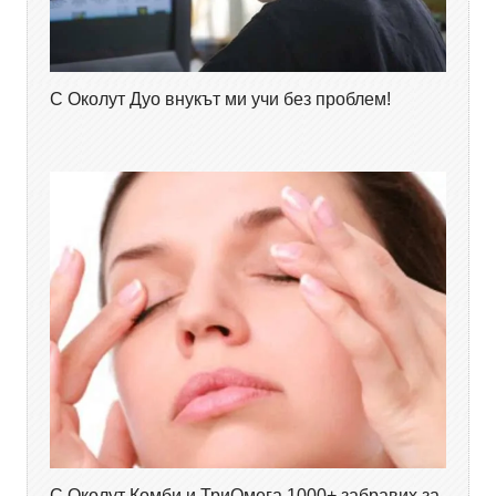
С Околут Дуо внукът ми учи без проблем!
С Околут Комби и ТриОмега 1000+ забравих за