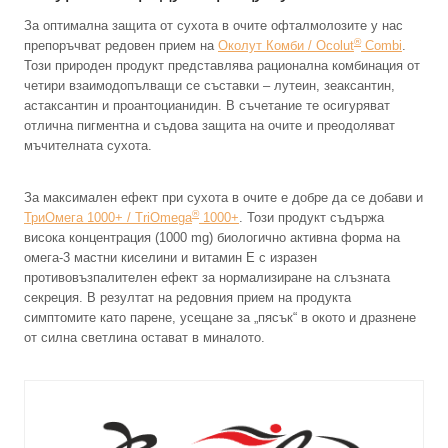
За оптимална защита от сухота в очите офталмолозите у нас
®
препоръчват редовен прием на
Околут Комби / Ocolut
Combi
.
Този природен продукт представлява рационална комбинация от
четири взаимодопълващи се съставки – лутеин, зеаксантин,
астаксантин и проантоцианидин. В съчетание те осигуряват
отлична пигментна и съдова защита на очите и преодоляват
мъчителната сухота.
За максимален ефект при сухота в очите е добре да се добави и
®
ТриОмега 1000+ / TriOmega
1000+
. Този продукт съдържа
висока концентрация (1000 mg) биологично активна форма на
омега-3 мастни киселини и витамин E с изразен
противовъзпалителен ефект за нормализиране на слъзната
секреция. В резултат на редовния прием на продукта
симптомите като парене, усещане за „пясък“ в окото и дразнене
от силна светлина остават в миналото.