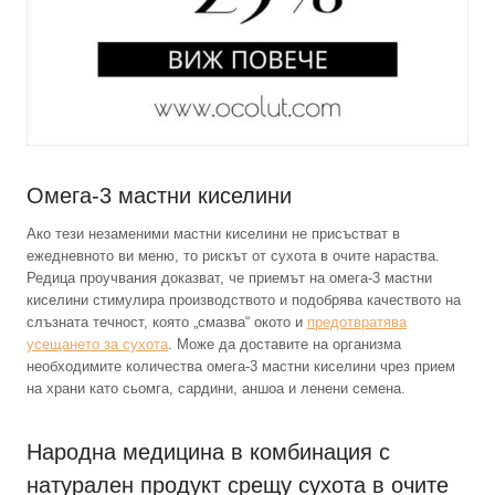
Омега-3 мастни киселини
Ако тези незаменими мастни киселини не присъстват в
ежедневното ви меню, то рискът от сухота в очите нараства.
Редица проучвания доказват, че приемът на омега-3 мастни
киселини стимулира производството и подобрява качеството на
слъзната течност, която „смазва“ окото и
предотвратява
усещането за сухота
. Може да доставите на организма
необходимите количества омега-3 мастни киселини чрез прием
на храни като сьомга, сардини, аншоа и ленени семена.
Народна медицина в комбинация с
натурален продукт срещу сухота в очите