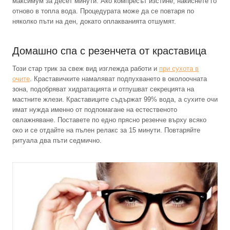
максимум за десет минути. Ако компресът изстине, накиснете го
отново в топла вода. Процедурата може да се повтаря по
няколко пъти на ден, докато оплакванията отшумят.
Домашно спа с резенчета от краставица
Този стар трик за свеж вид изглежда работи и
при сухота в
очите
. Краставичките намаляват подпухването в околоочната
зона, подобряват хидратацията и отпушват секрецията на
мастните жлези. Краставиците съдържат 99% вода, а сухите очи
имат нужда именно от подпомагане на естественото
овлажняване. Поставете по едно прясно резенче върху всяко
око и се отдайте на пълен релакс за 15 минути. Повтаряйте
ритуала два пъти седмично.