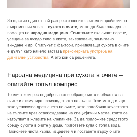
За щастие един от най-разпространените зрителни проблеми на
съвременния човек –
сухота в очите
, може да бъде овладян с
помощта на
народна медицина
. Симптомите включват парене,
усещане за чуждо тяло в окото, зачервяване, замъглено
виждане и др. Списъкът с фактори, причиняващи сухота в очите
е дълъг, като начело застава
прекомерната употреба на
дигитални устройства
. А ето кои са решенията.
Народна медицина при сухота в очите –
опитайте топъл компрес
Топлият компрес подобрява кръвообращението в областта на
очите и стимулира производството на сълзи. Този метод също
така успокоява дразненето на очите, като подобрява качеството
на сълзите чрез освобождаване на специфични масла, които се
натрупват в жлезите на клепачите. За да приложите средството
срещу сухота в очите у дома, пригответе купа с топла вода.
Накиснете чиста кърпа, изцедете я и поставете върху очите