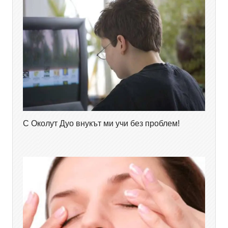
С Околут Дуо внукът ми учи без проблем!