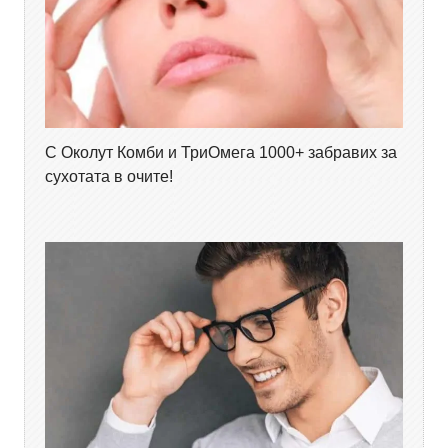
С Околут Комби и ТриОмега 1000+ забравих за
сухотата в очите!