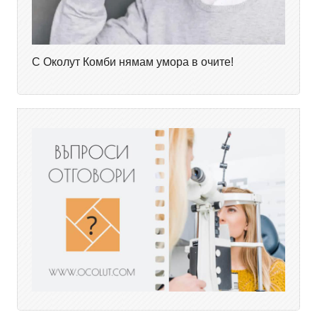
С Околут Комби нямам умора в очите!